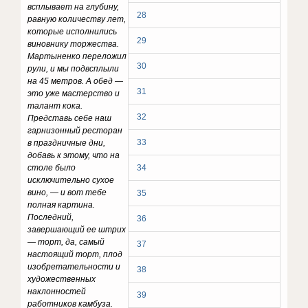
всплывает на глубину,
28
равную количеству лет,
которые исполнились
29
виновнику торжества.
Мартыненко переложил
30
рули, и мы подвсплыли
на 45 метров. А обед —
31
это уже мастерство и
талант кока.
32
Представь себе наш
гарнизонный ресторан
33
в праздничные дни,
добавь к этому, что на
столе было
34
исключительно сухое
вино, — и вот тебе
35
полная картина.
Последний,
36
завершающий ее штрих
— торт, да, самый
37
настоящий торт, плод
изобретательности и
38
художественных
наклонностей
39
работников камбуза.