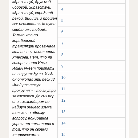
здравствуй, друг мой
дорогой, Здравствуй,
4
здравствуй, город над
рекой, Видишь, я прошел
5
все испытания На пути
свидания с тобой!..
6
Только что по
корабельной
7
трансляции прозвучала
эта песня в исполнении
8
Утесова. Нет, что ни
говори, а наш Илья
9
Ильич умеет поиграть
на струнах души. И где
10
он откопал эти песни?
Иной раз такую
11
прокрутят, что внутри
зажигается. До сих пор
12
они с командиром не
найдут общего языка
13
только по одному
вопросу. Кондрашов
14
упрекает замполита в
том, что он своими
15
«лирическими»