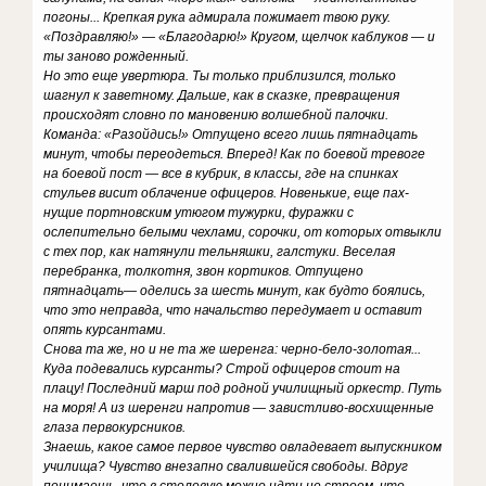
погоны... Крепкая рука адмирала пожимает твою руку.
«Поздравляю!» — «Благодарю!» Кругом, щелчок каблуков — и
ты заново рожденный.
Но это еще увертюра. Ты только приблизился, только
шагнул к заветному. Дальше, как в сказке, превращения
происходят словно по мановению волшебной палочки.
Команда: «Разойдись!» Отпущено всего лишь пятнадцать
минут, чтобы переодеться. Вперед! Как по боевой тревоге
на боевой пост — все в кубрик, в классы, где на спинках
стульев висит облачение офицеров. Новенькие, еще пах-
нущие портновским утюгом тужурки, фуражки с
ослепительно белыми чехлами, сорочки, от которых отвыкли
с тех пор, как натянули тельняшки, галстуки. Веселая
перебранка, толкотня, звон кортиков. Отпущено
пятнадцать— оделись за шесть минут, как будто боялись,
что это неправда, что начальство передумает и оставит
опять курсантами.
Снова та же, но и не та же шеренга: черно-бело-золотая...
Куда подевались курсанты? Строй офицеров стоит на
плацу! Последний марш под родной училищный оркестр. Путь
на моря! А из шеренги напротив — завистливо-восхищенные
глаза первокурсников.
Знаешь, какое самое первое чувство овладевает выпускником
училища? Чувство внезапно свалившейся свободы. Вдруг