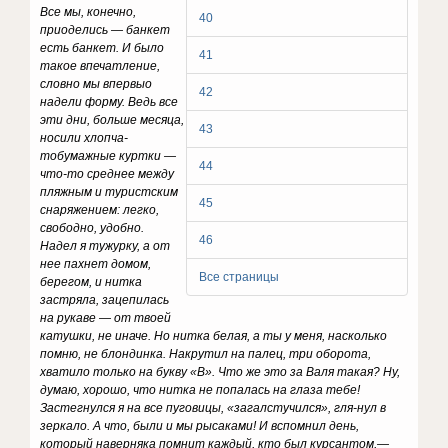
Все мы, конечно,
40
приоделись — банкет
есть банкет. И было
41
такое впечатление,
словно мы впервыо
42
надели форму. Ведь все
эти дни, больше месяца,
43
носили хлопча-
тобумажные куртки —
44
что-то среднее между
пляжным и туристским
45
снаряжением: легко,
свободно, удобно.
46
Надел я тужурку, а от
нее пахнет домом,
Все страницы
берегом, и нитка
застряла, зацепилась
на рукаве — от твоей
катушки, не иначе. Но нитка белая, а ты у меня, насколько
помню, не блондинка. Накрутил на палец, три оборота,
хватило только на букву «В». Что же это за Валя такая? Ну,
думаю, хорошо, что нитка не попалась на глаза тебе!
Застегнулся я на все пуговицы, «загалстучился», гля-нул в
зеркало. А что, были и мы рысаками! И вспомнил день,
который наверняка помнит каждый, кто был курсантом,—