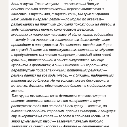
день выпуска. Такие минуты — на всю жизнь! Вот уж
действительно диалектический переход количества и
качество. Тянулись дни, тянулись годы, мы грызли гранит
наук, ходили в наряды, летом — по морям, по океанам—
разъезжались на практику. Дни были похожи один на другой, а
годы отличались только количеством шевронов,
курсантских «галочек» на рукаве. И вдруг черта, водораздел
— между днем вчерашним и завтрашним, даже между часом
прошедшим и наступившим. Все осталось позади, как берег
за кормой. В каком-то промежуточном состоянии между сном
и пробуждением мы стояли в шеренге, и каждый ждал своей
фамилии, произнесенной в списке выпускников. Мы еще
курсанты, в форменках, в синих выгоревших воротничках,
перетянутые поцарапанн-ными, потертыми ремнями —
ремень дается на все годы учебы, — с бляхами, надраенными,
натертыми до блеска. Но на головах уже не бескозырки, а
мичманки, фуражки, обозначающие близость к офицерскому
званию.
Тысячу раз ты слышал свою фамилию в списках вечерних
поверок, знаешь ее точное место в алфавите, а тут
растерялся: тебя или не тебя? Ноги сразу — ватные, но
пытаешься подойти строевым. Красная скатерть, блещущая
груда кортиков на столе — золото и слоновая кость. И из
этой груды вынут твой — зазвенел тяжелым поясом с
галунами; на синих «корочках» диплома — лейтенантские