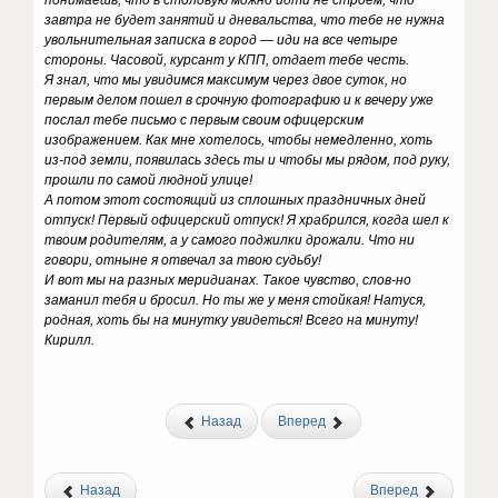
понимаешь, что в столовую можно идти не строем, что
завтра не будет занятий и дневальства, что тебе не нужна
увольнительная записка в город — иди на все четыре
стороны. Часовой, курсант у КПП, отдает тебе честь.
Я знал, что мы увидимся максимум через двое суток, но
первым делом пошел в срочную фотографию и к вечеру уже
послал тебе письмо с первым своим офицерским
изображением. Как мне хотелось, чтобы немедленно, хоть
из-под земли, появилась здесь ты и чтобы мы рядом, под руку,
прошли по самой людной улице!
А потом этот состоящий из сплошных праздничных дней
отпуск! Первый офицерский отпуск! Я храбрился, когда шел к
твоим родителям, а у самого поджилки дрожали. Что ни
говори, отныне я отвечал за твою судьбу!
И вот мы на разных меридианах. Такое чувство, слов-но
заманил тебя и бросил. Но ты же у меня стойкая! Натуся,
родная, хоть бы на минутку увидеться! Всего на минуту!
Кирилл.
Назад
Вперед
Назад
Вперед