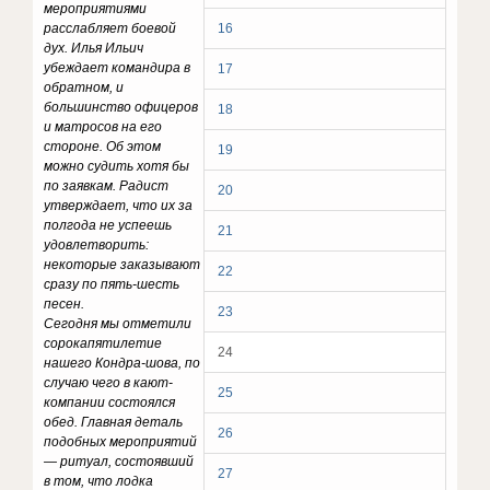
мероприятиями
расслабляет боевой
16
дух. Илья Ильич
убеждает командира в
17
обратном, и
большинство офицеров
18
и матросов на его
стороне. Об этом
19
можно судить хотя бы
по заявкам. Радист
20
утверждает, что их за
полгода не успеешь
21
удовлетворить:
некоторые заказывают
22
сразу по пять-шесть
песен.
23
Сегодня мы отметили
сорокапятилетие
24
нашего Кондра-шова, по
случаю чего в кают-
25
компании состоялся
обед. Главная деталь
26
подобных мероприятий
— ритуал, состоявший
27
в том, что лодка