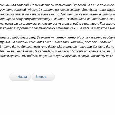
крыша» над головой. Полы блестели невысохшей краской. И я еще помню ее 
ла мечтать о такой чудесной комнате на «краю света». Это была наша, наш
азалось посуше, и мы начали вить гнездо. Постелили на пол газеты, потом о
 училище по вещевому аттестату. Смешно! Выпускников-лейтенантов эк
ла, накрыли их шинелью, и получилось «с милым рай и в шалаше». Как вкусн
 И коньяк в дорожных пластмассовых стаканчиках. «За нас! За тех, кто в м
.
инель и подошла к окну. За окном — темно-темно. Но эта какая-то особа
тушью. За скалами слышался океан. Поселок Скальный, поселок Скальный... 
И никто бы не доказал нам, что было. Мы и сами не поверили бы, если бы н
ей — нашего Вовки. Не календари и не часы обозначают время, а он, наш 
ойдем гулять. Мы пойдем но улице и будем думать: а вдруг навстречу ты?
Назад
Вперед