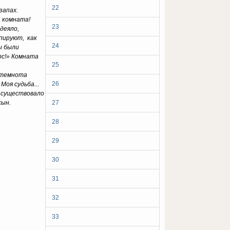
22
запах.
а комната!
23
деяло,
ипируют, как
24
ы были
орс!» Комната
25
я темнота
26
Моя судьба...
е существовало
сын.
27
28
29
30
31
32
33