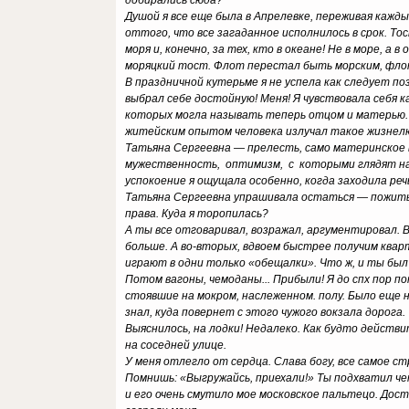
добирались сюда?
Душой я все еще была в Апрелевке, переживая кажд
оттого, что все загаданное исполнилось в срок. Тос
моря и, конечно, за тех, кто в океане! Не в море, 
моряцкий тост. Флот перестал быть морским, фло
В праздничной кутерьме я не успела как следует п
выбрал себе достойную! Меня! Я чувствовала себя 
которых могла называть теперь отцом и матерью. 
житейским опытом человека излучал такое жизнелю
Татьяна Сергеевна — прелесть, само материнское в
мужественность, оптимизм, с которыми глядят на 
успокоение я ощущала особенно, когда заходила реч
Татьяна Сергеевна упрашивала остаться — пожить,
права. Куда я торопилась?
А ты все отговаривал, возражал, аргументировал. 
больше. А во-вторых, вдвоем быстрее получим кварт
играют в одни только «обещалки». Что ж, и ты был 
Потом вагоны, чемоданы... Прибыли! Я до спх пор 
стоявшие на мокром, наслеженном. полу. Было еще 
знал, куда повернет с этого чужого вокзала дорога.
Выяснилось, на лодки! Недалеко. Как будто дейст
на соседней улице.
У меня отлегло от сердца. Слава богу, все самое 
Помнишь: «Выгружайсь, приехали!» Ты подхватил ч
и его очень смутило мое московское пальтецо. Доста