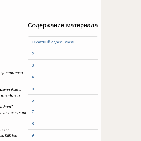
Содержание материала
Обратный адрес - океан
2
3
внушить свои
4
5
должна быть.
ас ведь все
6
сходит?
7
 так пять лет.
8
 я до
ь, как мы
9