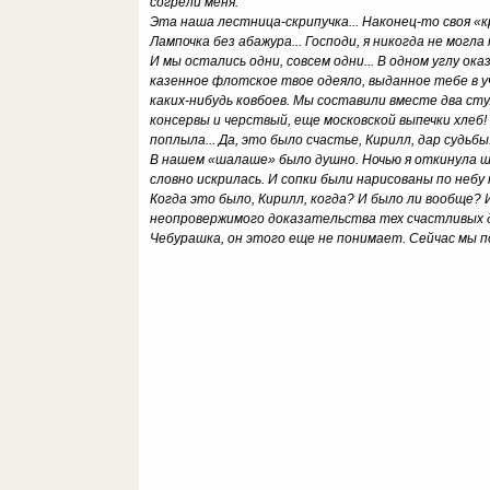
согрели меня.
Эта наша лестница-скрипучка... Наконец-то своя «
Лампочка без абажура... Господи, я никогда не мог
И мы остались одни, совсем одни... В одном углу ок
казенное флотское твое одеяло, выданное тебе в
каких-нибудь ковбоев. Мы составили вместе два сту
консервы и черствый, еще московской выпечки хлеб!
поплыла... Да, это было счастье, Кирилл, дар судьбы
В нашем «шалаше» было душно. Ночью я откинула ш
словно искрилась. И сопки были нарисованы по небу 
Когда это было, Кирилл, когда? И было ли вообще? 
неопровержимого доказательства тех счастливых дн
Чебурашка, он этого еще не понимает. Сейчас мы п