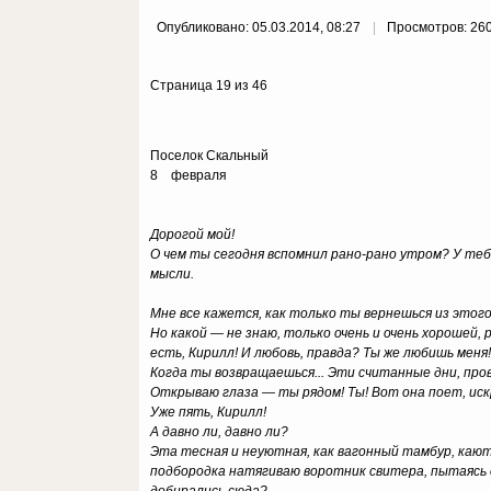
Опубликовано: 05.03.2014, 08:27
Просмотров: 26
Страница 19 из 46
Поселок Скальный
8 февраля
Дорогой мой!
О чем ты сегодня вспомнил рано-рано утром? У теб
мысли.
Мне все кажется, как только ты вернешься из этого
Но какой — не знаю, только очень и очень хорошей, 
есть, Кирилл! И любовь, правда? Ты же любишь меня
Когда ты возвращаешься... Эти считанные дни, пров
Открываю глаза — ты рядом! Ты! Вот она поет, иск
Уже пять, Кирилл!
А давно ли, давно ли?
Эта тесная и неуютная, как вагонный тамбур, кают
подбородка натягиваю воротник свитера, пытаясь 