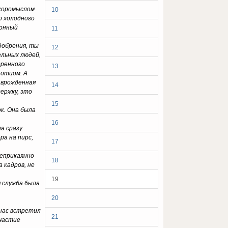
 коромыслом
10
о холодного
ионный
11
добрения, ты
12
ельных людей,
дренного
13
 отцом. А
о врожденная
14
ержку, это
15
к. Она была
16
а сразу
ра на пирс,
17
неприкаянно
18
 кадров, не
19
я служба была
20
 нас встретил
21
участие