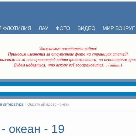
Я ФЛОТИЛИЯ
ЛАУ
ФОТО
ВИДЕО
МИР ВОКРУГ
Уважаемые посетители сайта!
Приносим извинения за отсутствие фото на страницах статей!
оизошло из-за неисправностей сайта фотохостинга, по непонятным прич
Будем надеяться, что вскоре всё восстановится... (admin)
я литература
/
Обратный адрес - океан
 океан - 19