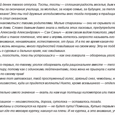
ый денек твоего отпуска. Тосты, тосты — сплошная радость веселья, дым
ты за окончание училища, за молодых, за новую семью, за будущее, за тепл
а в океане! Это ты под дружные аплодисменты внес тогда поправку в традиц
т стал океанским.
ознакомиться с твоими родителями. Милые стариканы — они не скрывали о
как дома. Словно давным-давно знала и любила этих ласковых, предупредит
Александр Александрович — Сан Саныч — всем своим видом пожилого, уму
бие и такое почтение, что мне и впрямь хотелось запросто называть его
нимание, ненавязчивое, естественное, от души. И в то же время какая-т
жизнь женщины, много трудностей повидавшие на своем веку. Эту ее подд
ь о суровых и дальних краях, нас ожидавших.
 погостить, пока ты устроишься и — как она говорила — обогреешь уголо
Во-первых, по-твоему, уголок обогревать куда рациональнее вместе — тепл
иру, потому как с одинокими лейтенантами, пока жена не прыгнула с кате
по-своему прав!
помню тот автовокзал, твой простуженный голос, грязный снег, чемоданы, 
неизвестно, куда их придется волочить! Никто, кроме всевышнего — отдела
вительно имело значение — ехать ли нам еще полтыщи километров или тво
страшное — неизвестность, дорога, сутолока — оставалось позади.
емоданы и споткнулся на трапе — не будет пути! Помнишь, Кутько первым
л где-то меховую куртку, накинул на плечи. И не куртка, а это внимание, 