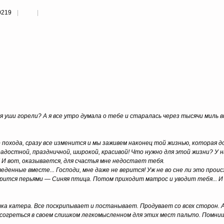
0219
я уши горели? А я все утро думала о тебе и старалась через тысячи миль 
 похода, сразу все изменится и мы заживем наконец той жизнью, которая 
радостной, праздничной, широкой, красивой! Что нужно для этой жизни? У н
! И вот, оказывается, для счастья мне недостает тебя.
еденные вместе... Господи, мне даже не верится! Уж не во сне ли это прои
рится перьями — Синяя птица. Потом приходит матрос и уводит тебя... И
ка катера. Все поскрипывает и постанывает. Продувает со всех сторон. А
согреться в своем слишком легкомысленном для этих мест пальто. Помниш