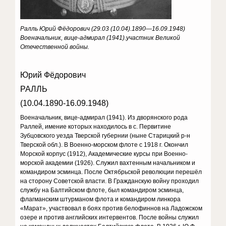
Ралль Юрий Фёдорович (29.03 (10.04).1890—16.09.1948)
Военачальник, вице-адмирал (1941).участник Великой
Отечественной войны.
Юрий Фёдорович
РАЛЛЬ
(10.04.1890-16.09.1948)
Военачальник, вице-адмирал (1941). Из дворянского рода
Раллей, имение которых находилось в с. Первитине
Зубцовского уезда Тверской губернии (ныне Старицкий р-н
Тверской обл.). В Военно-морском флоте с 1918 г. Окончил
Морской корпус (1912), Академические курсы при Военно-
морской академии (1926). Служил вахтенным начальником и
командиром эсминца. После Октябрьской революции перешёл
на сторону Советской власти. В Гражданскую войну проходил
службу на Балтийском флоте, был командиром эсминца,
флагманским штурманом флота и командиром линкора
«Марат», участвовал в боях против белофиннов на Ладожском
озере и против английских интервентов. После войны служил