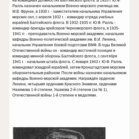
на командных должностях Балтийского флота. В 1926 г. Ю.Ф.
Ралль назначен начальником Военно-морского училища им.
М.В. Фрунзе, в 1930 г. - заместителем начальника Управления
морских сил, с апреля 1932 г. - командир отряда учебных
кораблей Балтийского флота. В 1932-1935 гг. Ю.Ф. Ралль -
командир бригады крейсеров Черноморского флота, в 1935-
1941 гг. - преподаватель Военно-морской академии, начальник
кафедры Военно-политической академии им. В.И. Ленина,
начальник Управления боевой подготовки ВМФ. В годы Великой
Отечественной войны он - командир восточной позиции и
командир минной обороны Балтийского флота, с сентября
1941 г. - начальник штаба флота. С января 1943 г. Ю.Ф. Ралль
командовал эскадрой кораблей, затем Кронштадтским морским
оборонительным районом. После войны назначен начальником
кафедры Военно-морской академии. Награждён орденом
Ленина, четырьмя орденами Красного Знамени, орденами
Нахимова 1-й степени, Ушакова 2-й степени (за № 1),
Отечественной войны 1-й степени и медалями.