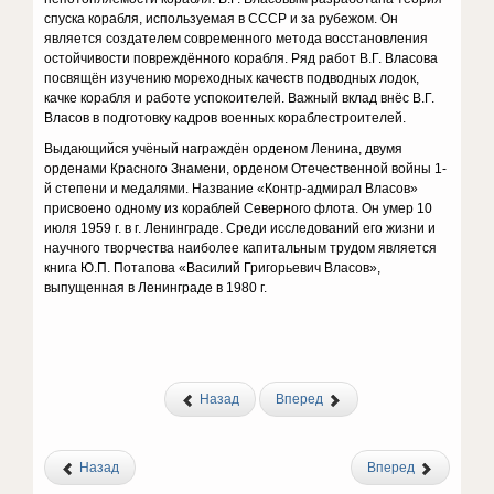
спуска корабля, используемая в СССР и за рубежом. Он
является создателем современного метода восстановления
остойчивости повреждённого корабля. Ряд работ В.Г. Власова
посвящён изучению мореходных качеств подводных лодок,
качке корабля и работе успокоителей. Важный вклад внёс В.Г.
Власов в подготовку кадров военных кораблестроителей.
Выдающийся учёный награждён орденом Ленина, двумя
орденами Красного Знамени, орденом Отечественной войны 1-
й степени и медалями. Название «Контр-адмирал Власов»
присвоено одному из кораблей Северного флота. Он умер 10
июля 1959 г. в г. Ленинграде. Среди исследований его жизни и
научного творчества наиболее капитальным трудом является
книга Ю.П. Потапова «Василий Григорьевич Власов»,
выпущенная в Ленинграде в 1980 г.
Назад
Вперед
Назад
Вперед