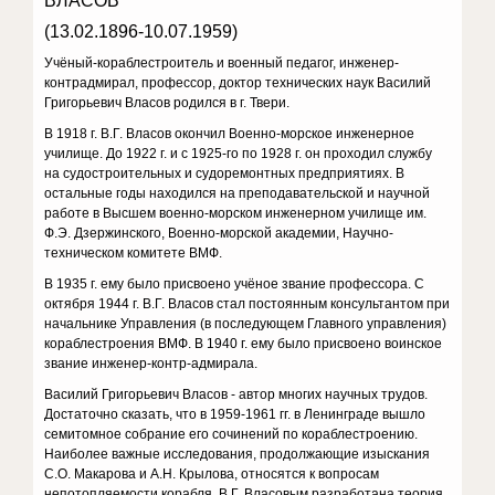
ВЛАСОВ
(13.02.1896-10.07.1959)
Учёный-кораблестроитель и военный педагог, инженер-
контрадмирал, профессор, доктор технических наук Василий
Григорьевич Власов родился в г. Твери.
В 1918 г. В.Г. Власов окончил Военно-морское инженерное
училище. До 1922 г. и с 1925-го по 1928 г. он проходил службу
на судостроительных и судоремонтных предприятиях. В
остальные годы находился на преподавательской и научной
работе в Высшем военно-морском инженерном училище им.
Ф.Э. Дзержинского, Военно-морской академии, Научно-
техническом комитете ВМФ.
В 1935 г. ему было присвоено учёное звание профессора. С
октября 1944 г. В.Г. Власов стал постоянным консультантом при
начальнике Управления (в последующем Главного управления)
кораблестроения ВМФ. В 1940 г. ему было присвоено воинское
звание инженер-контр-адмирала.
Василий Григорьевич Власов - автор многих научных трудов.
Достаточно сказать, что в 1959-1961 гг. в Ленинграде вышло
семитомное собрание его сочинений по кораблестроению.
Наиболее важные исследования, продолжающие изыскания
С.О. Макарова и А.Н. Крылова, относятся к вопросам
непотопляемости корабля. В.Г. Власовым разработана теория