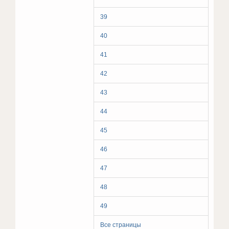
39
40
41
42
43
44
45
46
47
48
49
Все страницы