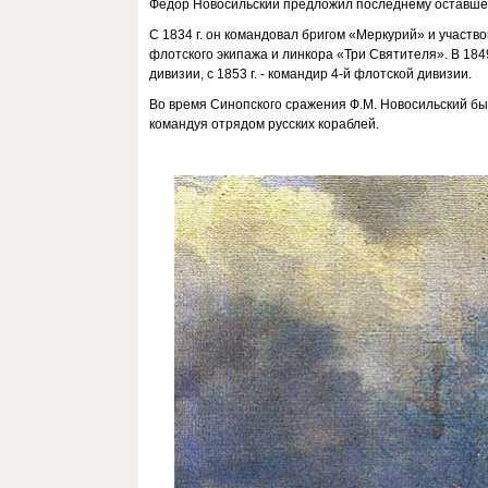
Фёдор Новосильский предложил последнему оставшемус
С 1834 г. он командовал бригом «Меркурий» и участво
флотского экипажа и линкора «Три Святителя». В 184
дивизии, с 1853 г. - командир 4-й флотской дивизии.
Во время Синопского сражения Ф.М. Новосильский б
командуя отрядом русских кораблей.