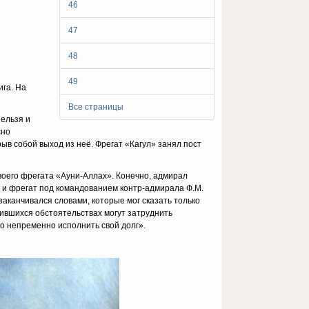
46
47
48
49
ига. На
Все страницы
нельзя и
сно
ыв собой выход из неё. Фрегат «Кагул» занял пост
своего фрегата «Ауни-Аллах». Конечно, адмирал
ля и фрегат под командованием контр-адмирала Ф.М.
аканчивался словами, которые мог сказать только
ившихся обстоятельствах могут затруднить
о непременно исполнить свой долг».