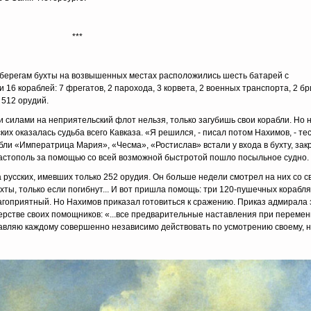
***
о берегам бухты на возвышенных местах расположились шесть батарей с
6 кораблей: 7 фрегатов, 2 парохода, 3 корвета, 2 военных транспорта, 2 бр
 512 орудий.
 силами на неприятельский флот нельзя, только загубишь свои корабли. Но 
ких оказалась судьба всего Кавказа. «Я решился, - писал потом Нахимов, - те
ли «Императрица Мария», «Чесма», «Ростислав» встали у входа в бухту, закр
евастополь за помощью со всей возможной быстротой пошло посыльное судно.
а русских, имевших только 252 орудия. Он больше недели смотрел на них со 
ухты, только если погибнут... И вот пришла помощь: три 120-пушечных кораб
агоприятный. Но Нахимов приказал готовиться к сражению. Приказ адмирала з
ерстве своих помощников: «...все предварительные наставления при перемен
тавляю каждому совершенно независимо действовать по усмотрению своему, н