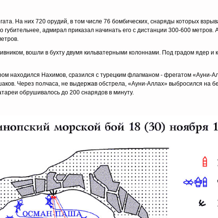
гата. На них 720 орудий, в том числе 76 бомбических, снаряды которых взры
о губительнее, адмирал приказал начинать его с дистанции 300-600 метров. 
метров.
тивником, вошли в бухту двумя кильватерными колоннами. Под градом ядер и 
ом находился Нахимов, сразился с турецким флагманом - фрегатом «Ауни-Ал
аков. Через полчаса, не выдержав обстрела, «Ауни-Аллах» выбросился на бе
атареи обрушивалось до 200 снарядов в минуту.