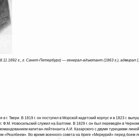
8.11.1892 г., г. Санкт-Петербург) — генерал-адъютант (1863 г.), адмирал (1
в г. Твери. В 1819 г. он поступил в Морской кадетский корпус и в 1823 г. выпу
. Ф.М. Новосильский служил на Балтике. В 1829 г. он был переведён в Черно
д командованием капитан-лейтенанта А.И. Казарского с двумя турецкими лин
м «Реалбеем». Во время военного совета на бриге «Меркурий» перед боем 