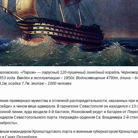
Айвазовского. «Париж» — парусный 120-пушечный линейный корабль Черном
853 года. Введен в эксплуатацию – 1850г. Водоизмещение 4790т, длина – 64
8,1м, осадка 7,7м. экипаж – 1000 человек.
аяние примернаго мужества и отличной распорядительности, оказанных при 
 рейде» и чином вице-адмирала. В гарнизоне Севастополя он находился с 13
оронной линии, куда входили 4-й бастион, Язоновский редут и батареи от Пер
мандиром Севастопольского порта. Награждён орденом Св. Владимира 2-й степ
рабрость».
вным командиром Кронштадтского порта и военным губернатором Кронштадта.
 в Санкт-Петербурге.