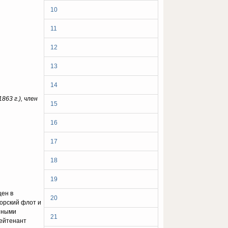
10
11
12
13
14
863 г.), член
15
16
17
18
19
щен в
20
морский флот и
ейными
21
лейтенант