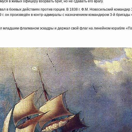
я в живых офицеру взорвать бриг, но не сдавать его врагу.
вал в боевых действиях против горцев. В 1838 г. Ф.М. Новосильский командир 
9 г. он произведён в контр-адмиралы с назначением командиром 3-й бригады 
ыл младшим флагманом эскадры и держал свой флаг на линейном корабле «П