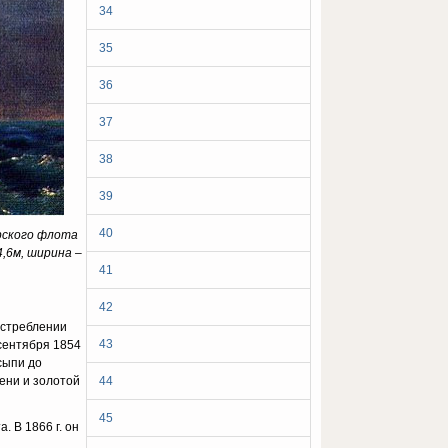
34
35
36
37
38
39
40
орского флота
,6м, ширина –
41
42
истреблении
43
 сентября 1854
есыпи до
ени и золотой
44
45
 В 1866 г. он