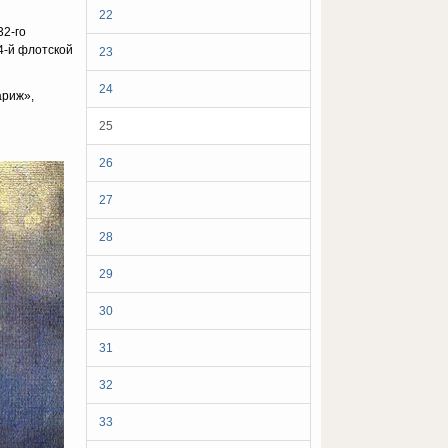
22
32-го
4-й флотской
23
24
ариж»,
25
26
27
28
29
30
31
32
33