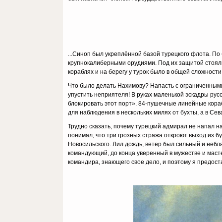
...Синоп был укреплённой базой турецкого флота. П
крупнокалиберными орудиями. Под их защитой стояли 1
кораблях и на берегу у турок было в общей сложности
Что было делать Нахимову? Напасть с ограниченными
упустить неприятеля! В руках маленькой эскадры русс
блокировать этот порт». 84-пушечные линейные кораб
для наблюдения в нескольких милях от бухты, а в С
Трудно сказать, почему турецкий адмирал не напал н
понимал, что три грозных стража откроют выход из б
Новосильского. Лил дождь, ветер был сильный и небл
командующий, до конца уверенный в мужестве и маст
командира, знающего свое дело, и поэтому я предос