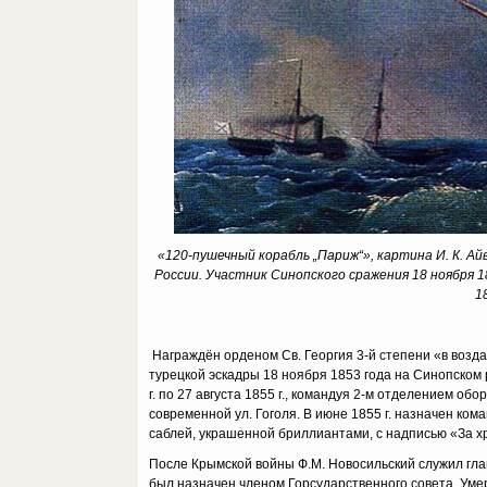
«120-пушечный корабль „Париж“», картина И. К. 
России. Участник Синопского сражения 18 ноября 1
1
Награждён орденом Св. Георгия 3-й степени «в возд
турецкой эскадры 18 ноября 1853 года на Синопском
г. по 27 августа 1855 г., командуя 2-м отделением об
современной ул. Гоголя. В июне 1855 г. назначен ко
саблей, украшенной бриллиантами, с надписью «За х
После Крымской войны Ф.М. Новосильский служил гла
был назначен членом Горсударственного совета. Умер