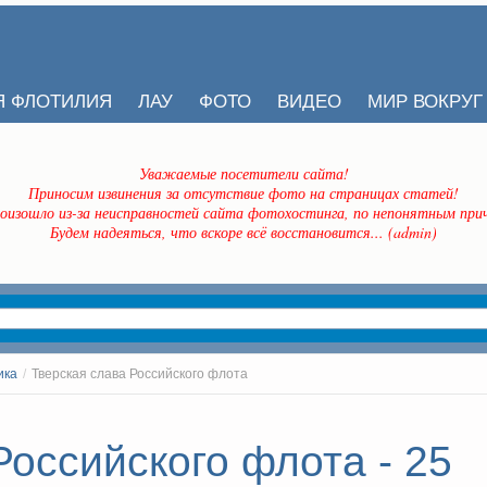
Я ФЛОТИЛИЯ
ЛАУ
ФОТО
ВИДЕО
МИР ВОКРУГ
Уважаемые посетители сайта!
Приносим извинения за отсутствие фото на страницах статей!
оизошло из-за неисправностей сайта фотохостинга, по непонятным прич
Будем надеяться, что вскоре всё восстановится... (admin)
ика
/
Тверская слава Российского флота
Российского флота - 25