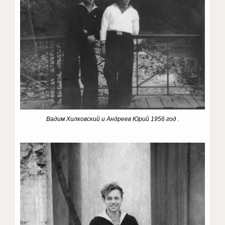
Вадим Хилковский и Андреев Юрий 1956 год .