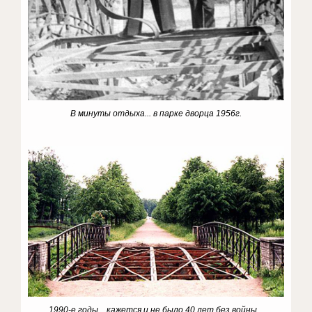
В минуты отдыха... в парке дворца 1956г.
1990-е годы... кажется и не было 40 лет без войны...