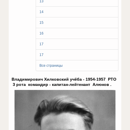
13
14
15
16
17
17
Все страницы
Владимирович Хилковский учёба - 1954-1957 РТО
3 рота командир - капитан-лейтенант Алюнов .