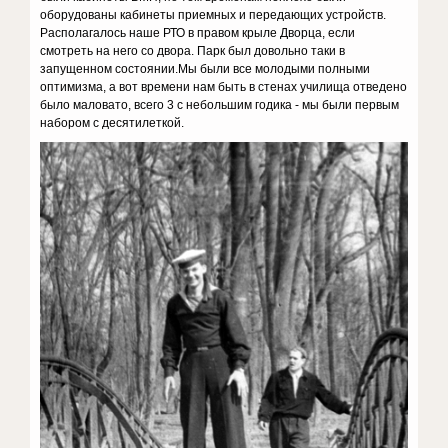
оборудованы кабинеты приемных и передающих устройств.
Располагалось наше РТО в правом крыле Дворца, если
смотреть на него со двора. Парк был довольно таки в
запущенном состоянии.Мы были все молодыми полными
оптимизма, а вот времени нам быть в стенах училища отведено
было маловато, всего 3 с небольшим годика - мы были первым
набором с десятилеткой.