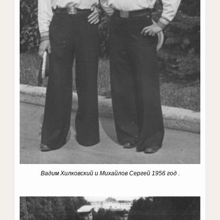
Вадим Хилковский и Михайлов Сергей 1956 год .