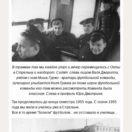
В трамвае так мы каждое утро и вечер перемещались с Охты
в Стрельну и наоборот. Сидят: слева лицом Валя Джериппа,
рядом с ним Миша Гуржи - вратарь футбольной команды,
лучезарно улыбается Коля Грачев он тоже игрок футбольной
команды его там можно рассмотреть.Команда была
классная. Слева в профиль Юра Дмитриев.
Так продолжалось до конца семестра 1955 года. С осени 1955
года мы жили и учились уже в Стрельне.
Все в то время "болели" футболом... не отставало и училище...