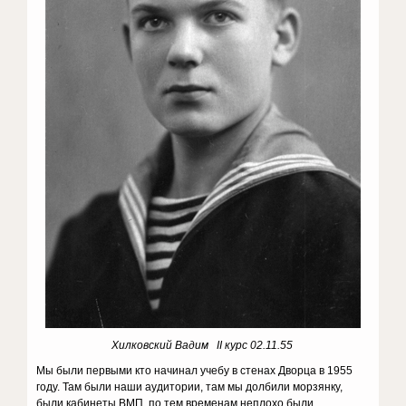
Хилковский Вадим II курс 02.11.55
Мы были первыми кто начинал учебу в стенах Дворца в 1955
году. Там были наши аудитории, там мы долбили морзянку,
были кабинеты ВМП, по тем временам неплохо были