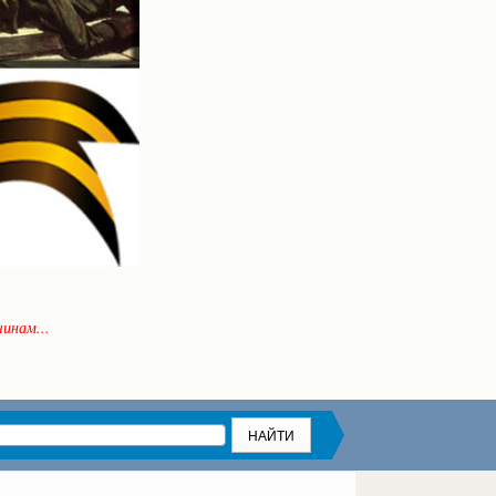
инам...