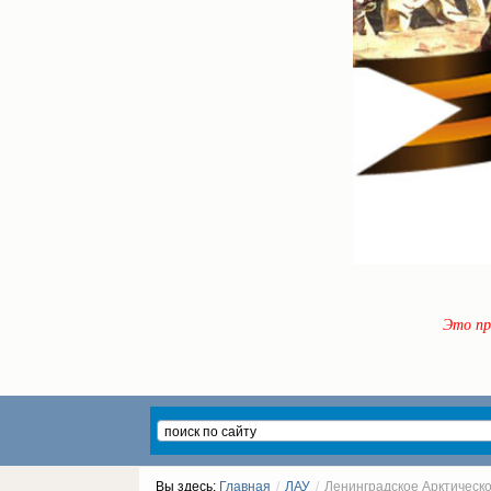
Это пр
Вы здесь:
Главная
/
ЛАУ
/
Ленинградское Арктическо