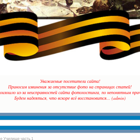
Уважаемые посетители сайта!
Приносим извинения за отсутствие фото на страницах статей!
оизошло из-за неисправностей сайта фотохостинга, по непонятным прич
Будем надеяться, что вскоре всё восстановится... (admin)
е Училище часть 1