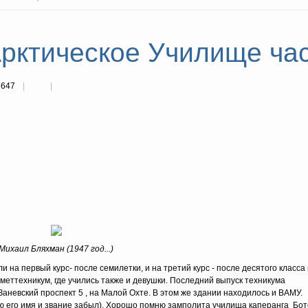
рктическое Училище част
7647
Михаил Бляхман (1947 год...)
 на первый курс- после семилетки, и на третий курс - после десятого класса
ометтехникум, где учились также и девушки. Последний выпуск техникума
 Заневский проспект 5 , на Малой Охте. В этом же здании находилось и ВАМУ.
ю его имя и звание забыл). Хорошо помню замполита училища каперанга Бот