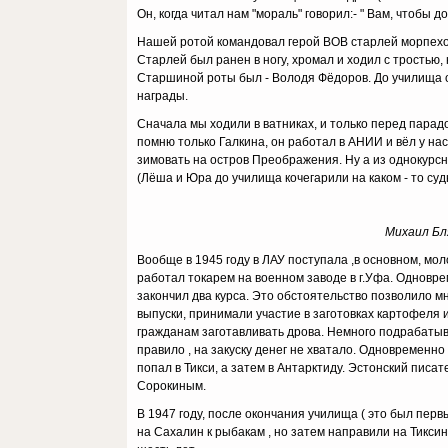
Он, когда читал нам "мораль" говорил:- " Вам, чтобы д
Нашей ротой командовал герой ВОВ старлей морпехоты
Старлей был ранен в ногу, хромал и ходил с тростью,
Старшиной роты был - Володя Фёдоров. До училища о
награды.
Cначала мы ходили в ватниках, и только перед пара
помню только Галкина, он работал в АНИИ и вёл у на
зимовать на остров Преображения. Ну а из однокурсн
(Лёша и Юра до училища кочегарили на каком - то суд
Михаил Бля
Вообще в 1945 году в ЛАУ поступала ,в основном, мол
работал токарем на военном заводе в г.Уфа. Одновре
закончил два курса. Это обстоятельство позволило мн
выпуски, принимали участие в заготовках картофеля
гражданам заготавливать дрова. Немного подрабатывал
правило , на закуску денег не хватало. Одновременно
попал в Тикси, а затем в Антарктиду. Эстонский писа
Сорокиным.
В 1947 году, после окончания училища ( это был пер
на Сахалин к рыбакам , но затем направили на Тикс