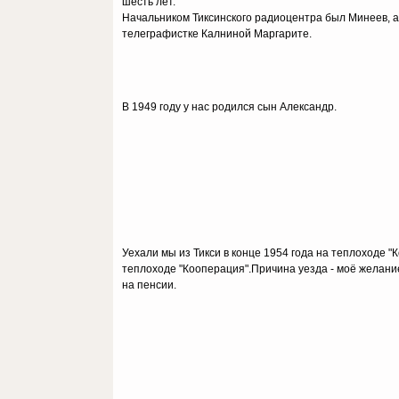
шесть лет.
Начальником Тиксинского радиоцентра был Минеев, а
телеграфистке Калниной Маргарите.
В 1949 году у нас родился сын Александр.
Уехали мы из Тикси в конце 1954 года на теплоходе "
теплоходе "Кооперация".Причина уезда - моё желани
на пенсии.