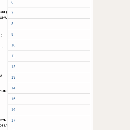
6
ни.)
7
щем.
8
9
ей
10
..
11
12
 я
13
е
14
елым
15
16
вить
17
ботал