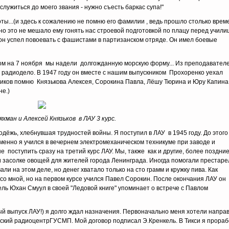
ослужиться до моего звания - нужно съесть баркас супа!"
...(и здесь к сожалению не помню его фамилии , ведь прошло столько време
 но это не мешало ему гонять нас строевой подготовкой по плацу перед учили
н успел повоевать с фашистами в партизанском отряде. Он имел боевые
дом на 7 ноября мы надели долгожданную морскую форму... Из преподавател
с радиодело. В 1947 году он вместе с нашим выпускником Прохоренко уехал
иков помню Князькова Алексея, Сорокина Павла, Лёшу Тюрина и Юру Капина .
не.)
хман и Алексей Князьков в ЛАУ 3 курс.
одёжь, хлебнувшая трудностей войны. Я поступил в ЛАУ в 1945 году. До этого
менно я учился в вечернем электромеханическом техникуме при заводе и
е поступить сразу на третий курс ЛАУ. Мы, также как и другие, более поздни
 и засолке овощей для жителей города Ленинграда. Иногда помогали престар
и на этом деле, но денег хватало только на сто грамм и кружку пива. Как
 со мной, но на первом курсе учился Павел Сорокин. После окончания ЛАУ он
тель Юхан Смуул в своей "Ледовой книге" упоминает о встрече с Павлом
вый выпуск ЛАУ!) я долго ждал назначения. Первоначально меня хотели напра
инский радиоцентрГУСМП. Мой договор подписал Э.Кренкель. В Тикси я прора