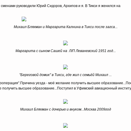
 сменами руководили Юрий Сидоров, Архипов и я. В Тикси я женился на
Михаил Бляхман и Маргарита Калнина в Тикси после загса...
Маргарита с сыном Сашей на Л/П Леваневский 1951 год...
"Береговой домик" в Тикси, где жил с семьёй Михаил ...
Кооперация".Причина уезда - моё желание получить высшее образование...Пос
е получить высшее образование...Поступил в Уфимский авиационный институ
Михаил Бляхман с дочерью и внуком...Москва 2009год