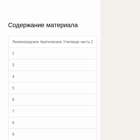
Содержание материала
Ленинградское Арктическое Училище часть 2
2
3
4
5
6
7
8
9