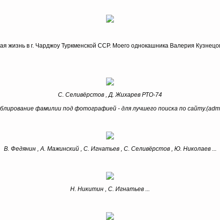
ая жизнь в г. Чарджоу Туркменской ССР. Моего однокашника Валерия Кузнецо
С. Селивёрстов , Д. Жихарев РТО-74
ублирование фамилии под фотографией - для лучшего поиска по сайту.(admi
В. Федянин , А. Мажинский , С. Игнатьев , С. Селивёрстов , Ю. Николаев ...
Н. Никитин , С. Игнатьев ...