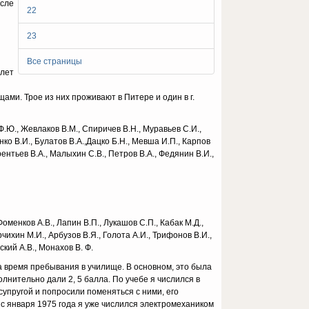
осле
22
23
Все страницы
 лет
ами. Трое из них проживают в Питере и один в г.
Ф.Ю., Жевлаков В.М., Спиричев В.Н., Муравьев С.И.,
нко В.И., Булатов В.А.,Дацко Б.Н., Мевша И.П., Карпов
рентьев В.А., Малыхин С.В., Петров В.А., Федянин В.И.,
оменков А.В., Лапин В.П., Лукашов С.П., Кабак М.Д.,
чихин М.И., Арбузов В.Я., Голота А.И., Трифонов В.И.,
ский А.В., Монахов В. Ф.
 время пребывания в училище. В основном, это была
нительно дали 2, 5 балла. По учебе я числился в
супругой и попросили поменяться с ними, его
 с января 1975 года я уже числился электромехаником