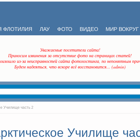
Я ФЛОТИЛИЯ
ЛАУ
ФОТО
ВИДЕО
МИР ВОКРУГ
Уважаемые посетители сайта!
Приносим извинения за отсутствие фото на страницах статей!
оизошло из-за неисправностей сайта фотохостинга, по непонятным прич
Будем надеяться, что вскоре всё восстановится... (admin)
е Училище часть 2
рктическое Училище час