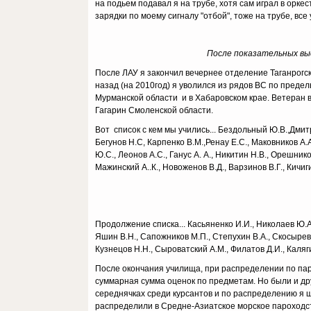
на подьем подавал я на трубе, хотя сам играл в орке
зарядки по моему сигналу "отбой", тоже на трубе, все
После показательных выс
После ЛАУ я закончил вечернее отделение Таганрогско
назад (на 2010год) я уволился из рядов ВС по предел
Мурманской области и в Хабаровском крае. Ветеран во
Гагарин Смоленской области.
Вот список с кем мы учились... Бездольный Ю.В.,Дмитр
Бегунов Н.С, Карпенко В.М.,Ренау Е.С., Маковников А.А
Ю.С., Леонов А.С., Ганус А. А., Никитин Н.В., Орешник
Мажинский А..К., Новоженов В.Д., Варзинов В.Г., Кичиг
Продолжение списка... Касьяненко И.И., Николаев Ю.А.
Яшин В.Н., Сапожников М.П., Степухин В.А., Скосырев В
Кузнецов Н.Н., Сыроватский А.М., Филатов Д.И., Каляги
После окончания училища, при распределении по пар
суммарная сумма оценок по предметам. Но были и др
середнячках среди курсантов и по распределению я ш
распределили в Средне-Азиатское морское пароходств