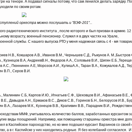
стре на теноре. А подавал сигналы потому, что сам ленился делать зарядку. П
 уходили по своим ротам.
туплений оркестра можно послушать и "ВЭФ-201"...
го радиотехнического института , после которого и был призван в армию. 12
ьному возрасту, военный пенсионер. Служил я в двух частях на Урале,
енной службы. С нашего выпуска РТО у меня надежная связь с 4 - мя товарищ
иев Н.В., Кокшаров А.В., Иванов В.М., Чернышев С.Д., Рыкунов А. М.,Быстров 
., Кузнецов В.А, АндреевВ.Н., Федоров А.А., Соловьев В.И., Шигин Е.Б.,Тереще
ов А.С., Пюннинен А.Е, Морозов А.И., КулишА.А., Таран В.А., Кожукалов А.Д., Те
ин В.П., Серов В.И.
, Малинкин С.Б, Карпов И.Ю., Игнатьев С.Ф., Шеховцов В.И., Афанасьев В.Е., Ф
.Е., Давыдов А.Н., Ермаков В.С., Диков С.В., Горинов Б.Н., Белорусов И.В., Бур
н В.А., Лазарев М.К., Кузнецов В.В., Крапивин В.В., Парадник В.И., Рождествен
оходствам ММФ, учитывалось количество баллов, заработанных курсантом за
угие виды поощрений. Например, как помощнику старшины оркестра мне допол
ел в Каспийское пароходство, но ко мне подошел курсант Варзинов со своей 
о, а в г. Каспийске у них находились родные. Я без колебаний согласился. И