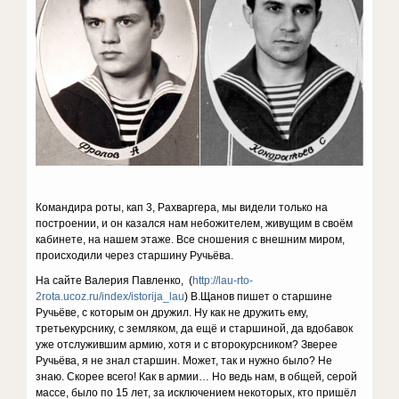
Командира роты, кап 3, Рахваргера, мы видели только на
построении, и он казался нам небожителем, живущим в своём
кабинете, на нашем этаже. Все сношения с внешним миром,
происходили через старшину Ручьёва.
На сайте Валерия Павленко, (
http://lau-rto-
2rota.ucoz.ru/index/istorija_lau
) В.Щанов пишет о старшине
Ручьёве, с которым он дружил. Ну как не дружить ему,
третьекурснику, с земляком, да ещё и старшиной, да вдобавок
уже отслужившим армию, хотя и с второкурсником? Зверее
Ручьёва, я не знал старшин. Может, так и нужно было? Не
знаю. Скорее всего! Как в армии… Но ведь нам, в общей, серой
массе, было по 15 лет, за исключением некоторых, кто пришёл