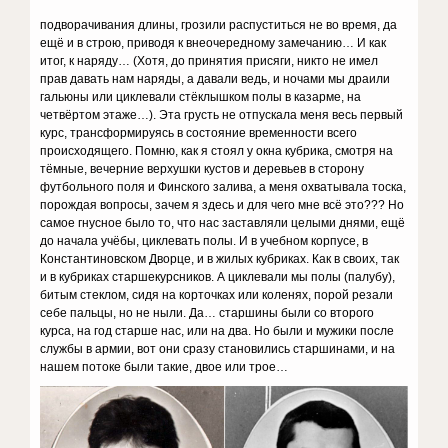
подворачивания длины, грозили распуститься не во время, да
ещё и в строю, приводя к внеочередному замечанию… И как
итог, к наряду… (Хотя, до принятия присяги, никто не имел
прав давать нам наряды, а давали ведь, и ночами мы драили
гальюны или циклевали стёклышком полы в казарме, на
четвёртом этаже…). Эта грусть не отпускала меня весь первый
курс, трансформируясь в состояние временности всего
происходящего. Помню, как я стоял у окна кубрика, смотря на
тёмные, вечерние верхушки кустов и деревьев в сторону
футбольного поля и Финского залива, а меня охватывала тоска,
порождая вопросы, зачем я здесь и для чего мне всё это??? Но
самое гнусное было то, что нас заставляли целыми днями, ещё
до начала учёбы, циклевать полы. И в учебном корпусе, в
Константиновском Дворце, и в жилых кубриках. Как в своих, так
и в кубриках старшекурсников. А циклевали мы полы (палубу),
битым стеклом, сидя на корточках или коленях, порой резали
себе пальцы, но не ныли. Да… старшины были со второго
курса, на год старше нас, или на два. Но были и мужики после
службы в армии, вот они сразу становились старшинами, и на
нашем потоке были такие, двое или трое…