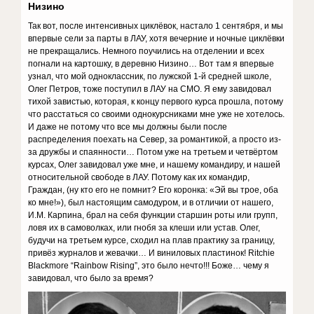
Низино
Так вот, после интенсивных циклёвок, настало 1 сентября, и мы
впервые сели за парты в ЛАУ, хотя вечерние и ночные циклёвки
не прекращались. Немного поучились на отделении и всех
погнали на картошку, в деревню Низино… Вот там я впервые
узнал, что мой одноклассник, по лужской 1-й средней школе,
Олег Петров, тоже поступил в ЛАУ на СМО. Я ему завидовал
тихой завистью, которая, к концу первого курса прошла, потому
что расстаться со своими однокурсниками мне уже не хотелось.
И даже не потому что все мы должны были после
распределения поехать на Север, за романтикой, а просто из-
за дружбы и спаянности… Потом уже на третьем и четвёртом
курсах, Олег завидовал уже мне, и нашему командиру, и нашей
относительной свободе в ЛАУ. Потому как их командир,
Граждан, (ну кто его не помнит? Его коронка: «Эй вы трое, оба
ко мне!»), был настоящим самодуром, и в отличии от нашего,
И.М. Карпина, брал на себя функции старшин роты или групп,
ловя их в самоволках, или гнобя за клеши или устав. Олег,
будучи на третьем курсе, сходил на плав практику за границу,
привёз журналов и жевачки… И виниловых пластинок! Ritchie
Blackmore “Rainbow Rising”, это было нечто!!! Боже… чему я
завидовал, что было за время?