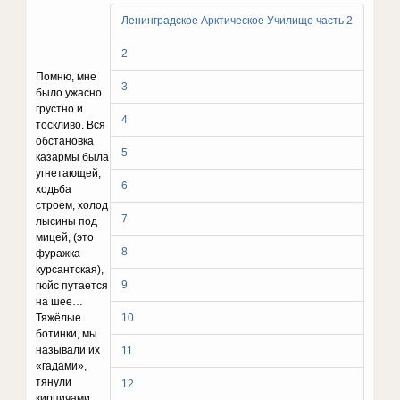
Ленинградское Арктическое Училище часть 2
2
Помню, мне
3
было ужасно
грустно и
4
тоскливо. Вся
обстановка
5
казармы была
угнетающей,
6
ходьба
строем, холод
7
лысины под
мицей, (это
8
фуражка
курсантская),
9
гюйс путается
на шее…
Тяжёлые
10
ботинки, мы
называли их
11
«гадами»,
тянули
12
кирпичами…