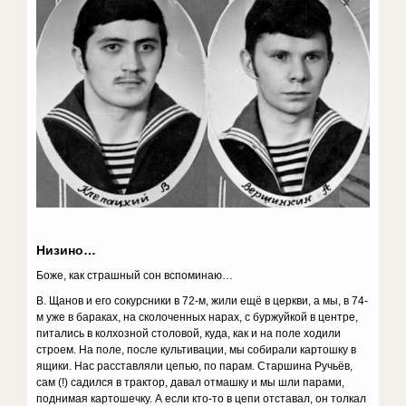
Низино…
Боже, как страшный сон вспоминаю…
В. Щанов и его сокурсники в 72-м, жили ещё в церкви, а мы, в 74-
м уже в бараках, на сколоченных нарах, с буржуйкой в центре,
питались в колхозной столовой, куда, как и на поле ходили
строем. На поле, после культивации, мы собирали картошку в
ящики. Нас расставляли цепью, по парам. Старшина Ручьёв,
сам (!) садился в трактор, давал отмашку и мы шли парами,
поднимая картошечку. А если кто-то в цепи отставал, он толкал