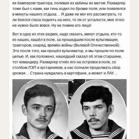
их бампером трактора, поливая из кабины их матом. Рахваргер
тоже был с нами, как тень ходил по бровке поля, или появлялся
в минуты нашего отдыха… Я даже не мог его рассмотреть, то
ли боялся глаза поднять на него, то ли от усталости, мне этого
не нужно было вовсе. Ну не помню его лица!
Вот в одну из этих редких, надо сказать, минут отдыха, кто-то
из наших, нашёл в поле, за прошедшим после культивации,
трактором, снаряд, времён войны (Великой Отечественной).
Это после того, как прошёл культиватор, и мы прошли по полю
цепью. И, как положено, нашедший сказал об этом старшине,
тот командиру. Рахваргер отнёс его на островок в поле, со
столбом ЛЭП и кустарником, а нас погнали продолжать сбор
урожая… Страна нуждалась в картофане, а может и ЛАУ…