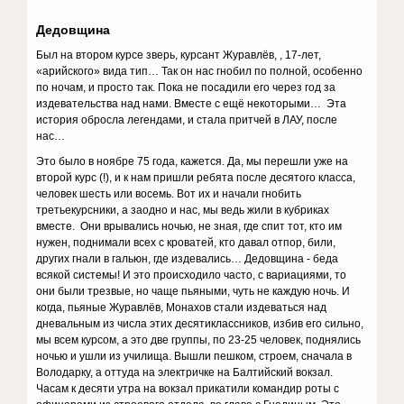
Дедовщина
Был на втором курсе зверь, курсант Журавлёв, , 17-лет,
«арийского» вида тип… Так он нас гнобил по полной, особенно
по ночам, и просто так. Пока не посадили его через год за
издевательства над нами. Вместе с ещё некоторыми… Эта
история обросла легендами, и стала притчей в ЛАУ, после
нас…
Это было в ноябре 75 года, кажется. Да, мы перешли уже на
второй курс (!), и к нам пришли ребята после десятого класса,
человек шесть или восемь. Вот их и начали гнобить
третьекурсники, а заодно и нас, мы ведь жили в кубриках
вместе. Они врывались ночью, не зная, где спит тот, кто им
нужен, поднимали всех с кроватей, кто давал отпор, били,
других гнали в гальюн, где издевались… Дедовщина - беда
всякой системы! И это происходило часто, с вариациями, то
они были трезвые, но чаще пьяными, чуть не каждую ночь. И
когда, пьяные Журавлёв, Монахов стали издеваться над
дневальным из числа этих десятиклассников, избив его сильно,
мы всем курсом, а это две группы, по 23-25 человек, поднялись
ночью и ушли из училища. Вышли пешком, строем, сначала в
Володарку, а оттуда на электричке на Балтийский вокзал.
Часам к десяти утра на вокзал прикатили командир роты с