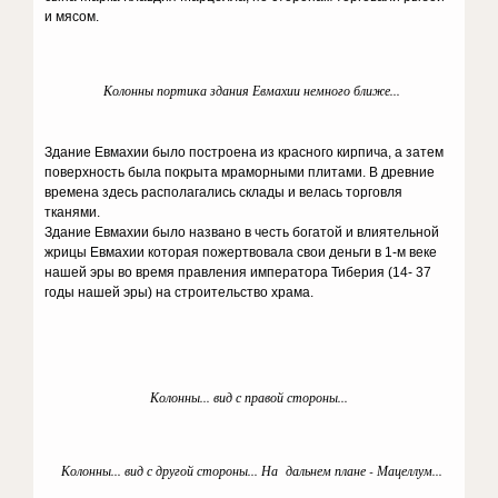
и мясом.
Колонны портика здания Евмахии немного ближе...
Здание Евмахии было построена из красного кирпича, а затем
поверхность была покрыта мраморными плитами. В древние
времена здесь располагались склады и велась торговля
тканями.
Здание Евмахии было названо в честь богатой и влиятельной
жрицы Евмахии которая пожертвовала свои деньги в 1-м веке
нашей эры во время правления императора Тиберия (14- 37
годы нашей эры) на строительство храма.
Колонны... вид с правой стороны...
Колонны... вид с другой стороны... На дальнем плане - Мацеллум...