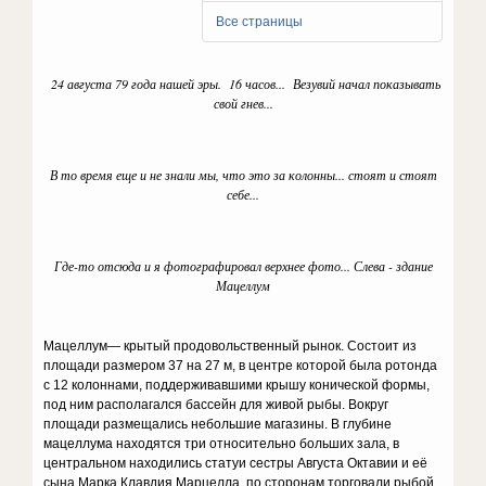
Все страницы
24 августа 79 года нашей эры. 16 часов... Везувий начал показывать
свой гнев...
В то время еще и не знали мы, что это за колонны... стоят и стоят
себе...
Где-то отсюда и я фотографировал верхнее фото... Слева - здание
Мацеллум
Мацеллум— крытый продовольственный рынок. Состоит из
площади размером 37 на 27 м, в центре которой была ротонда
с 12 колоннами, поддерживавшими крышу конической формы,
под ним располагался бассейн для живой рыбы. Вокруг
площади размещались небольшие магазины. В глубине
мацеллума находятся три относительно больших зала, в
центральном находились статуи сестры Августа Октавии и её
сына Марка Клавдия Марцелла, по сторонам торговали рыбой