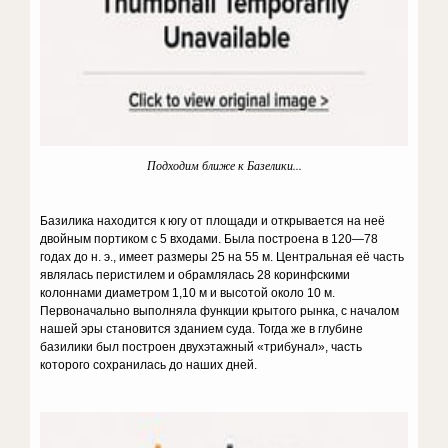
Подходим ближе к Базелики...
Базилика находится к югу от площади и открывается на неё
двойным портиком с 5 входами. Была построена в 120—78
годах до н. э., имеет размеры 25 на 55 м. Центральная её часть
являлась перистилем и обрамлялась 28 коринфскими
колоннами диаметром 1,10 м и высотой около 10 м.
Первоначально выполняла функции крытого рынка, с началом
нашей эры становится зданием суда. Тогда же в глубине
базилики был построен двухэтажный «трибунал», часть
которого сохранилась до наших дней.