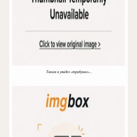
Таким я увидел «трибунал»...