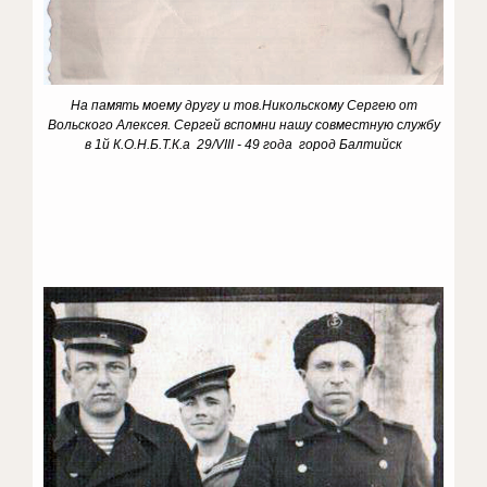
На память моему другу и тов.Никольскому Сергею от
Вольского Алексея. Сергей вспомни нашу совместную службу
в
1й К.О.Н.Б.Т.К.а 29/VIII - 49 года город Балтийск