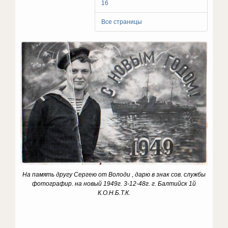
16
Все страницы
На память другу Сергею от Володи , дарю в знак сов. службы
фотографир. на новый 1949г. 3-12-48г. г. Балтийск 1й
К.О.Н.Б.Т.К.