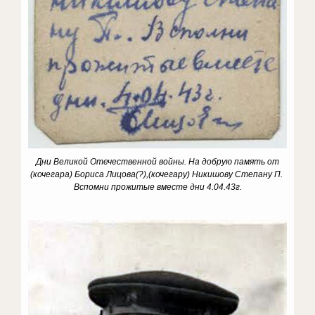
Дни Великой Отечественной войны. На добрую память от
(кочегара) Бориса Лицова(?),(кочегару) Никишову Степану П.
Вспомни прожитые вместе дни 4.04.43г.