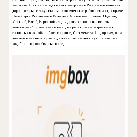
половине 30-х годов создал про­ект постройки в России сети моще­ных
дорог, которые свяжут главные экономические районы страны, на­пример
Петербург с Рыбинском и Вологдой, Могилевом, Киевом, Одессой,
Москвой, Ригой, Варша­вой и т. д. Дороги эти покрывались так
называемой "торцевой мосто­вой" , посреди которой устраивались
специальные желоба — "колесопроводы" из металла. По дорогам, осна­
щенным подобным образом, долж­ны были ходить "сухопутные паро­
ходы", т. е. паромобильные поезда.