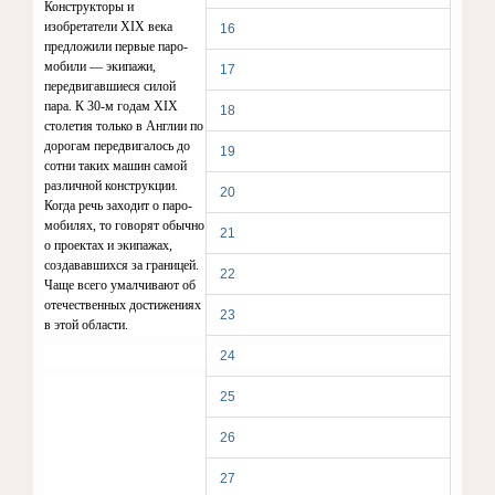
Конструкторы и
изобретатели
XIX
века
16
предложили первые паро­
мобили — экипажи,
17
передвигавши­еся силой
пара. К 30-м годам
XIX
18
столетия только в Англии по
дорогам передвигалось до
19
сотни та­ких машин самой
различной конст­рукции.
20
Когда речь заходит о паро­
мобилях, то говорят обычно
21
о проек­тах и экипажах,
создававшихся за границей.
22
Чаще всего умалчивают об
отечественных достижениях
23
в этой области.
24
25
26
27