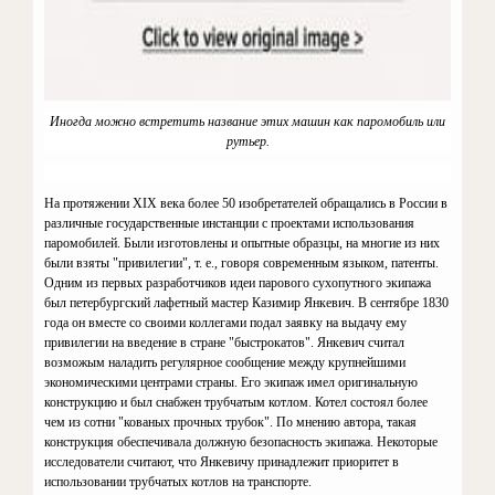
Иногда можно встретить название этих машин как паромобиль или
рутьер.
На протяжении
XIX
века более 50 изобретателей обращались в Рос­сии в
различные государственные инстанции с проектами использова­ния
паромобилей. Были изготовле­ны и опытные образцы, на многие из них
были взяты "привилегии", т. е., говоря современным языком, па­тенты.
Одним из первых разработ­чиков идеи парового сухопутного экипажа
был петербургский лафет­ный мастер Казимир Янкевич. В сентябре 1830
года он вместе со сво­ими коллегами подал заявку на вы­дачу ему
привилегии на введение в стране "быстрокатов". Янкевич считал
возможым наладить регу­лярное сообщение между крупней­шими
экономическими центрами страны. Его экипаж имел ориги­нальную
конструкцию и был снаб­жен трубчатым котлом. Котел со­стоял более
чем из сотни "кованых прочных трубок". По мнению авто­ра, такая
конструкция обеспечива­ла должную безопасность экипажа. Некоторые
исследователи считают, что Янкевичу принадлежит приори­тет в
использовании трубчатых кот­лов на транспорте.