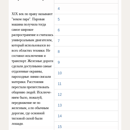
4
XIX
век по праву называют
"ве­ком пара". Паровая
5
машина по­лучила тогда
самое широкое
6
распространение и считалась
универсаль­ным двигателем,
7
который использо­вался во
всех областях техники. Не
8
составил исключения и
транспорт. Железные дороги
9
сделали доступ­ными самые
отдаленные окраины,
10
пароходные линии связали
матери­ки. Расстояния
11
перестали препятст­вовать
общению людей. Исключе­
12
нием было, пожалуй,
передвижение не по
13
железным, а по обычным
доро­гам, где основной
14
тягловой силой были
лошади.
15