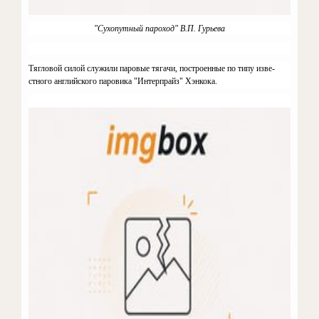
"Сухопутный пароход" В.П. Гурьева
Тягловой силой служили паровые тягачи, построенные по типу изве­
стного английского паровика "Интерпрайз" Хэнкока.