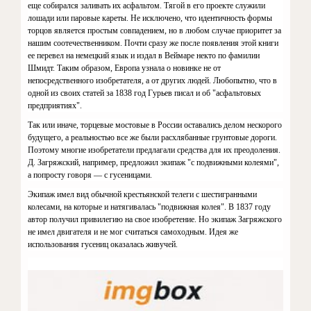
еще собирался заливать их асфальтом. Тягой в его проекте служили
лошади или паровые каре­ты. Не исключено, что идентич­ность формы
торцов является про­стым совпадением, но в любом слу­чае приоритет за
нашим соотечест­венником. Почти сразу же после по­явления этой книги
ее перевел на немецкий язык и издал в Веймаре некто по фамилии
Шмидт. Таким образом, Европа узнала о новинке не от
непосредственного изобрета­теля, а от других людей. Любопыт­но, что в
одной из своих статей за 1838 год Гурьев писал и об "асфаль­товых
предприятиях".
Так или иначе, торцевые мосто­вые в России оставались делом не­скорого
будущего, а реальностью все же были расхлябанные грунто­вые дороги.
Поэтому многие изобре­татели предлагали средства для их преодоления.
Д. Загряжский, на­пример, предложил экипаж "с по­движными колеями",
а попросту го­воря — с гусеницами.
Экипаж имел вид обычной кре­стьянской телеги с шестигранными
колесами, на которые и натягива­лась "подвижная колея". В 1837 го­ду
автор получил привилегию на свое изобретение. Но экипаж За­гряжского
не имел двигателя и не мог считаться самоходным. Идея же
использования гусениц оказалась живучей.