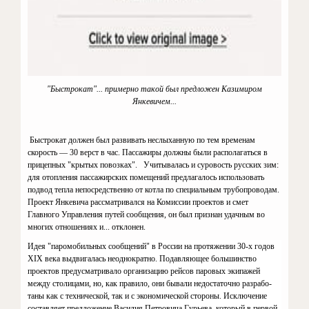
"Быстрокат"... примерно такой был предложен Казимиром
Янкевичем...
Быстрокат дол­жен был развивать неслыханную по тем временам
скорость — 30 верст в час. Пассажиры должны были рас­полагаться в
прицепных "крытых повозках".
Учитывалась и суровость русских зим:
для отопления пассажирских помещений предла­галось использовать
подвод тепла непосредственно от котла по специ­альным трубопроводам.
Проект Янкевича рассматривался на Комис­сии проектов и смет
Главного Уп­равления путей сообщения, он был признан удачным во
многих отно­шениях и... отклонен.
Идея "паромобильных сообще­ний" в России на протяжении 30-х годов
XIX
века выдвигалась неодно­кратно. Подавляющее большинство
проектов предусматривало органи­зацию рейсов паровых экипажей
между столицами, но, как правило, они бывали недостаточно разрабо­
таны как с технической, так и с эко­номической стороны. Исключение
составляет предложение Василия Петровича Гурьева, который в пер­вой