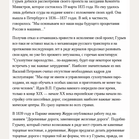
Гурьев добился рассмотрения своего проекта на заседании Комитета
Ми­нистров, которое состоялось 19 марта 1835 года. Но ему удалось
лишь до­биться ссуды на издание книги с изло­жением своих идей. Она
вышла в Пе­тербурге в 1836—1837 годах. В ней, в частности,
говорилось: "Мы основы­ваем все наши виды будущего про­цветания
России в машинах..."
Получив отказ и отчаявшись привести в исполнение свой проект, Гурьев
все-таки не оставил мысль о механизации русского транспорта и на
протяжении последующих лет в ряде журналов продолжал разви­вать
свои идеи, но уже без прежнего энтузиазма, с горечью констатируя:
"Сухопутное пароходство... по-ви­димому, будет еще некоторое время
встречать у нас важные затрудне­ния". Наиболее значительным из них
Василий Петрович считал от­сутствие необходимых кадров для
эксплуатации: "Мы еще не имеем и управляющих сухопутными паро­
ходами, их надо обучать в особых школах и приготовить не менее ты­
сячи человек". Идеи В.П. Гурьева намного опередили свое время,
только в конце
XIX
— начале
XX
века европейские страны начали по­
стройку сети шоссейных дорог, сое­динивших наиболее важные эконо­
мические центры. Их сразу оценили во всех странах.
В 1839 году в Париже инженер Жерри опубликовал работу под на­
званием "Деревянные дороги, заме­няющие железные дороги". Подо­бно
Гурьеву, который считал возможным в ряде мест строить не ка­менные
торцевые мостовые, а дере­вянные, Жерри предлагал делать деревянные
торцевые дороги с тор­цами той же формы, что и у Гурьева, правда, он