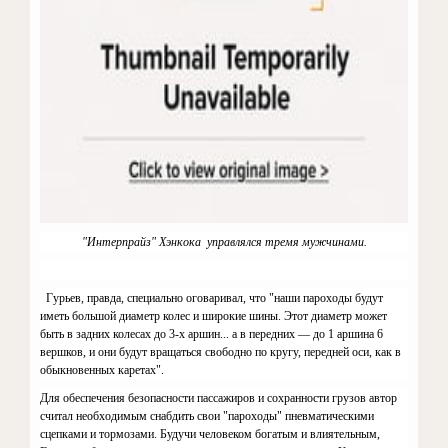
"Интерпрайз" Хэнкока
управлялся тремя мужчинами.
Гурьев, правда,
специально оговаривал, что "наши пароходы будут
иметь большой диа­метр колес и широкие шины. Этот диаметр может
быть в задних колесах до 3-х аршин... а в передних — до 1 аршина 6
вершков, и они будут вра­щаться свободно по кругу, передней оси, как в
обыкновенных каретах".
Для обеспечения безопасности пассажиров и сохранности грузов автор
считал необходимым снабдить свои "пароходы" пневматическими
сцепками и тормозами. Будучи че­ловеком богатым и влиятельным,