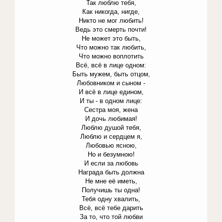
Так люблю тебя,
Как никогда, нигде,
Никто не мог любить!
Ведь это смерть почти!
Не может это быть,
Что можно так любить,
Что можно воплотить
Всё, всё в лице одном:
Быть мужем, быть отцом,
Любовником и сыном -
И всё в лице едином,
И ты - в одном лице:
Сестра моя, жена
И дочь любимая!
Люблю душой тебя,
Люблю и сердцем я,
Любовью ясною,
Но и безумною!
И если за любовь
Награда быть должна
Не мне её иметь,
Получишь ты одна!
Тебя одну хвалить,
Всё, всё тебе дарить
За то, что той любви