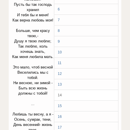
Пусть бы так господь
6
хранил
И тебя бы и меня!
Как верна любовь моя!
7
Больше, чем красу
8
твою,-
Душу я твою люблю;
9
Так люблю, коль
хочешь знать,
10
Как меня любила мать.
11
Это мало, чтоб весной
Веселились мы с
12
тобой.
Ни весною, ни зимой -
13
Быть всю жизнь
должны с тобой!
14
...
15
Любишь ты весну, а я -
16
Осень, сумрак, тени,
День весенний- жизнь
17
твоя,