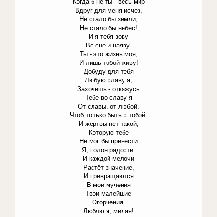
Когда б не ты - весь мир
Вдруг для меня исчез,
Не стало бы земли,
Не стало бы небес!
И я тебя зову
Во сне и наяву.
Ты - это жизнь моя,
И лишь тобой живу!
Добуду для тебя
Любую славу я;
Захочешь - откажусь
Тебе во славу я
От славы, от любой,
Чтоб только быть с тобой.
И жертвы нет такой,
Которую тебе
Не мог бы принести
Я, полон радости.
И каждой мелочи
Растёт значение,
И превращаются
В мои мучения
Твои малейшие
Огорчения.
Люблю я, милая!