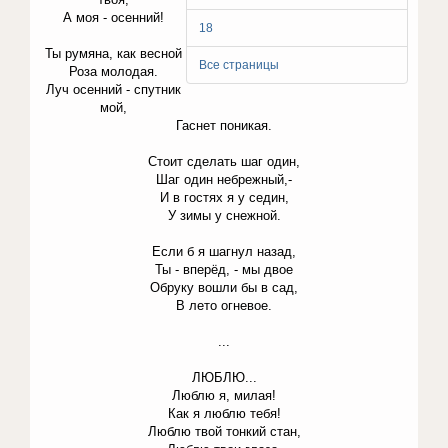
А моя - осенний!
18
Ты румяна, как весной
Все страницы
Роза молодая.
Луч осенний - спутник
мой,
Гаснет поникая.
Стоит сделать шаг один,
Шаг один небрежный,-
И в гостях я у седин,
У зимы у снежной.
Если б я шагнул назад,
Ты - вперёд, - мы двое
Обруку вошли бы в сад,
В лето огневое.
...
ЛЮБЛЮ...
Люблю я, милая!
Как я люблю тебя!
Люблю твой тонкий стан,