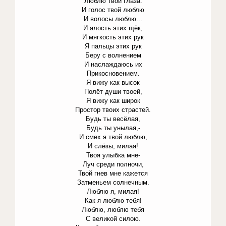
Люблю твои глаза.
И голос твой люблю
И волосы люблю...
И алость этих щёк,
И мягкость этих рук
Я пальцы этих рук
Беру с волнением
И наслаждаюсь их
Прикосновением.
Я вижу как высок
Полёт души твоей,
Я вижу как широк
Простор твоих страстей.
Будь ты весёлая,
Будь ты унылая,-
И смех я твой люблю,
И слёзы, милая!
Твоя улыбка мне-
Луч среди полночи,
Твой гнев мне кажется
Затменьем солнечным.
Люблю я, милая!
Как я люблю тебя!
Люблю, люблю тебя
С великой силою.