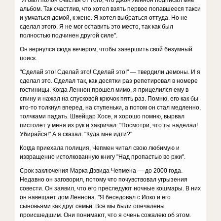
"Я был полон счастья от того, что Джон Леннон подписал мне
альбом. Так счастлив, что хотел взять первое попавшееся такси
и умчаться домой, к жене. Я хотел выбраться оттуда. Но не
сделал этого. Я не мог оставить это место, так как был
полностью подчинен другой силе".
Он вернулся сюда вечером, чтобы завершить свой безумный
поиск.
"Сделай это! Сделай это! Сделай это!" — твердили демоны. И я
сделал это. Сделал так, как десятки раз репетировал в номере
гостиницы. Когда Леннон прошел мимо, я прицелился ему в
спину и нажал на спусковой крючок пять раз. Помню, его как бы
кто-то толкнул вперед, на ступеньки, а потом он стал медленно,
толчками падать. Швейцар Хосе, я хорошо помню, вырвал
пистолет у меня из рук и закричал: "Посмотри, что ты наделал!
Убирайся!" А я сказал: "Куда мне идти?"
Когда приехала полиция, Чепмен читал свою любимую и
извращенно истолкованную книгу "Над пропастью во ржи".
Срок заключения Марка Дэвида Чепмена — до 2000 года.
Недавно он заговорил, потому что почувствовал угрызения
совести. Он заявил, что его преследуют ночные кошмары. В них
он навещает дом Леннона. "Я беседовал с Иоко и его
сыновьями как друг семьи. Все мы были опечалены
происшедшим. Они понимают, что я очень сожалею об этом.