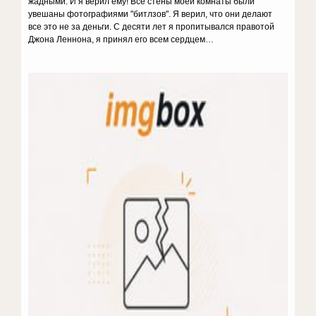
жадными. И я верил ему! Все стены моей комнаты были
увешаны фотографиями "битлзов". Я верил, что они делают
все это не за деньги. С десяти лет я пропитывался правотой
Джона Леннона, я принял его всем сердцем…