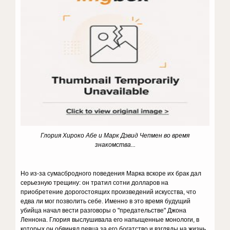
Глория Хироко Абе и
Марк Дэвид Чепмен во время
знакомства...
Но из-за сумасбродного поведения Марка вскоре их брак дал
серьезную трещину: он тратил сотни долларов на
приобретение дорогостоящих произведений искусства, что
едва ли мог позволить себе. Именно в это время будущий
убийца начал вести разговоры о "предательстве" Джона
Леннона. Глория выслушивала его напыщенные монологи, в
которых он обвинял певца за его богатство и взгляды на жизнь,