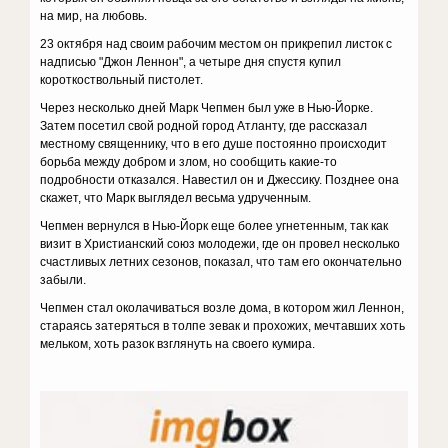
на мир, на любовь.
23 октября над своим рабочим местом он прикрепил листок с
надписью "Джон Леннон", а четыре дня спустя купил
короткоствольный пистолет.
Через несколько дней Марк Чепмен был уже в Нью-Йорке.
Затем посетил свой родной город Атланту, где рассказал
местному священнику, что в его душе постоянно происходит
борьба между добром и злом, но сообщить какие-то
подробности отказался. Навестил он и Джессику. Позднее она
скажет, что Марк выглядел весьма удрученным.
Чепмен вернулся в Нью-Йорк еще более угнетенным, так как
визит в Христианский союз молодежи, где он провел несколько
счастливых летних сезонов, показал, что там его окончательно
забыли.
Чепмен стал околачиваться возле дома, в котором жил Леннон,
стараясь затеряться в толпе зевак и прохожих, мечтавших хоть
мельком, хоть разок взглянуть на своего кумира.