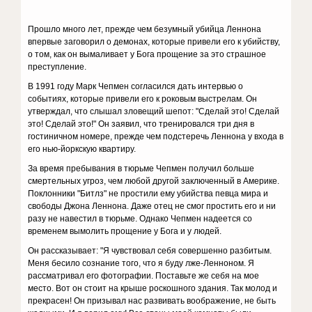
Прошло много лет, прежде чем безумный убийца Леннона
впервые заговорил о демонах, которые привели его к убийству,
о том, как он вымаливает у Бога прощение за это страшное
преступление.
В 1991 году Марк Чепмен согласился дать интервью о
событиях, которые привели его к роковым выстрелам. Он
утверждал, что слышал зловещий шепот: "Сделай это! Сделай
это! Сделай это!" Он заявил, что тренировался три дня в
гостиничном номере, прежде чем подстеречь Леннона у входа в
его нью-йоркскую квартиру.
За время пребывания в тюрьме Чепмен получил больше
смертельных угроз, чем любой другой заключенный в Америке.
Поклонники "Битлз" не простили ему убийства певца мира и
свободы Джона Леннона. Даже отец не смог простить его и ни
разу не навестил в тюрьме. Однако Чепмен надеется со
временем вымолить прощение у Бога и у людей.
Он рассказывает: "Я чувствовал себя совершенно разбитым.
Меня бесило сознание того, что я буду лже-Ленноном. Я
рассматривал его фотографии. Поставьте же себя на мое
место. Вот он стоит на крыше роскошного здания. Так молод и
прекрасен! Он призывал нас развивать воображение, не быть