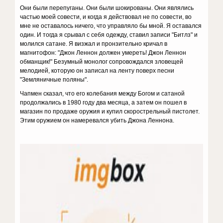
Они были перепуганы. Они были шокированы. Они являлись
частью моей совести, и когда я действовал не по совести, во
мне не оставалось ничего, что управляло бы мной. Я оставался
один. И тогда я срывал с себя одежду, ставил записи "Битлз" и
молился сатане. Я визжал и пронзительно кричал в
магнитофон: "Джон Леннон должен умереть! Джон Леннон
обманщик!" Безумный монолог сопровождался зловещей
мелодией, которую он записал на ленту поверх песни
"Земляничные поляны".
Чапмен сказал, что его колебания между Богом и сатаной
продолжались в 1980 году два месяца, а затем он пошел в
магазин по продаже оружия и купил скорострельный пистолет.
Этим оружием он намеревался убить Джона Леннона.