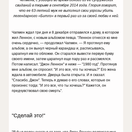
Чепмена, с убийцей во время одного из ее супружеских
свиданий в тюрьме в сентябре 2014 года.
Глория говорит,
что ее 63-летний муж не выполнил свои угрозы убить
легендарного «Битлз» в первый раз из-за своей любви к ней.
Чапмен ждал три дня и 8 декабря отправился к дому, в котором
жил Леннон, с новым альбомом певца. "Леннон отнесся ко мне
очень сердечно, — продолжал Чапмен. — Я протянул ему
альбом, а он вынул черный карандаш и, расписываясь,
царапнул им по обложке. Он старался вывести первую букву
своего имени, затем царапнул еще пару раз и рассмеялся.
Потом написал: "Джон Леннон" и ниже — "1980 год". Протянув
мне альбом, он спросил: "И это все, что ты хочешь?" Его жена
ждала в автомобиле. Дверца была открыта. И я сказал:
"Спасибо, Джон". Теперь я думаю о его словах, которые он
произнес тогда: "И это все, что ты хочешь?" Кажется, он
предчувствовал свою смерть".
"Сделай это!"