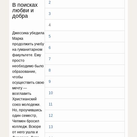
2
В поисках
любви и
3
добра
4
Джессика убедила
5
Марка
продолжить учебу
6
на гуманитарном
факультете. Ему
7
просто
необходимо было
8
образование,
чтобы
9
осуществить свою
мечту —
10
возглавить
Христианский
11
союз молодежи.
Но, проучившись
один семестр,
12
Чепмен бросил
колледж. Вскоре
13
от него ушла и