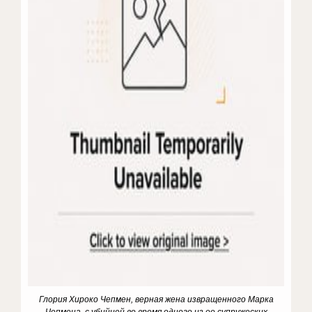
Глория Хироко Чепмен, верная жена извращенного Марка