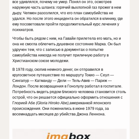
все удивлялся, почему не умер. Понял он это, осмотрев
наружную часть шланга: горячий выхлопной газ прожег в нем
дыру. Чепмен разозлился, что его план самоубийства не
удался. Но после этого инцидента он обратился в клинику, где
ему посоветовали пройти продолжительный курс лечения у
психиатров.
Чтобы быть рядом с ним, на Гавайи прилетела его мать, но и
она не смогла облегчить душевное состояние Марка. Он был
удручен тем, что с записью в документах о попытке
самоубийства никогда не получит приличную работу в
Христианском союзе молодежи.
В 1978 году, скопив немного денег, он отправился в
кругосветное путешествие по маршруту Токио — Сеул —
Сингапур — Катманду — Дели — Тель-Авив — Париж —
Лондон. После возвращения в Гонолулу работал в госпитале.
Потребность видеть рядом близкого человека становится столь
острой, что он решается официально оформить отношения с
Глорией Абе
(
Gloria Hiroko Abe)
,
американкой японского
происхождения. Они поженились в июне 1979 года, за
восемнадцать месяцев до убийства Джона Леннона.