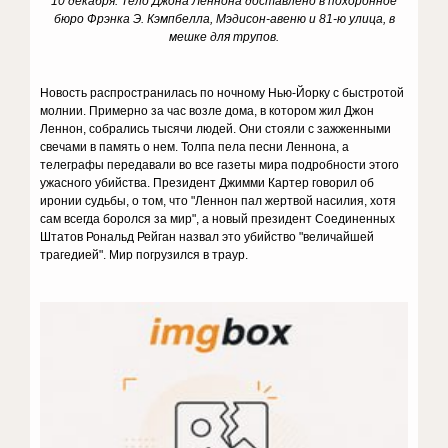
10 декабря: Тело Джона Леннона доставлено в похоронное
бюро Фрэнка Э. Кэмпбелла, Мэдисон-авеню и 81-ю улица, в
мешке для трупов.
Новость распространилась по ночному Нью-Йорку с быстротой
молнии. Примерно за час возле дома, в котором жил Джон
Леннон, собрались тысячи людей. Они стояли с зажженными
свечами в память о нем. Толпа пела песни Леннона, а
телеграфы передавали во все газеты мира подробности этого
ужасного убийства. Президент Джимми Картер говорил об
иронии судьбы, о том, что "Леннон пал жертвой насилия, хотя
сам всегда боролся за мир", а новый президент Соединенных
Штатов Рональд Рейган назвал это убийство "величайшей
трагедией". Мир погрузился в траур.