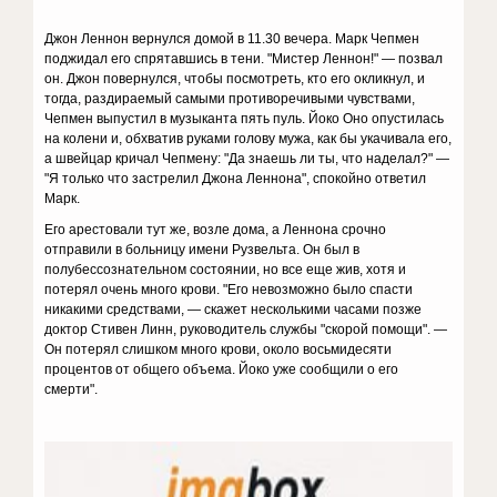
Джон Леннон вернулся домой в 11.30 вечера. Марк Чепмен
поджидал его спрятавшись в тени. "Мистер Леннон!" — позвал
он. Джон повернулся, чтобы посмотреть, кто его окликнул, и
тогда, раздираемый самыми противоречивыми чувствами,
Чепмен выпустил в музыканта пять пуль. Йоко Оно опустилась
на колени и, обхватив руками голову мужа, как бы укачивала его,
а швейцар кричал Чепмену: "Да знаешь ли ты, что наделал?" —
"Я только что застрелил Джона Леннона", спокойно ответил
Марк.
Его арестовали тут же, возле дома, а Леннона срочно
отправили в больницу имени Рузвельта. Он был в
полубессознательном состоянии, но все еще жив, хотя и
потерял очень много крови. "Его невозможно было спасти
никакими средствами, — скажет несколькими часами позже
доктор Стивен Линн, руководитель службы "скорой помощи". —
Он потерял слишком много крови, около восьмидесяти
процентов от общего объема. Йоко уже сообщили о его
смерти".