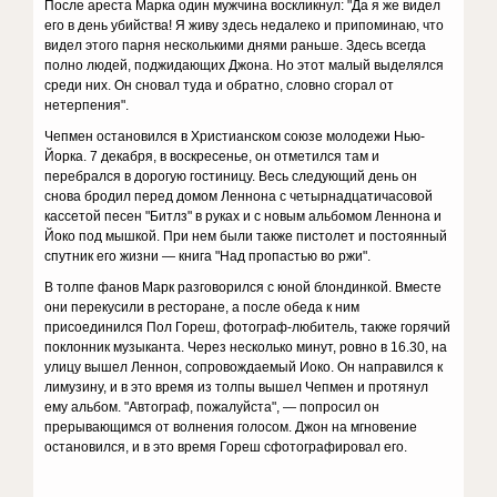
После ареста Марка один мужчина воскликнул: "Да я же видел
его в день убийства! Я живу здесь недалеко и припоминаю, что
видел этого парня несколькими днями раньше. Здесь всегда
полно людей, поджидающих Джона. Но этот малый выделялся
среди них. Он сновал туда и обратно, словно сгорал от
нетерпения".
Чепмен остановился в Христианском союзе молодежи Нью-
Йорка. 7 декабря, в воскресенье, он отметился там и
перебрался в дорогую гостиницу. Весь следующий день он
снова бродил перед домом Леннона с четырнадцатичасовой
кассетой песен "Битлз" в руках и с новым альбомом Леннона и
Йоко под мышкой. При нем были также пистолет и постоянный
спутник его жизни — книга "Над пропастью во ржи".
В толпе фанов Марк разговорился с юной блондинкой. Вместе
они перекусили в ресторане, а после обеда к ним
присоединился Пол Гореш, фотограф-любитель, также горячий
поклонник музыканта. Через несколько минут, ровно в 16.30, на
улицу вышел Леннон, сопровождаемый Иоко. Он направился к
лимузину, и в это время из толпы вышел Чепмен и протянул
ему альбом. "Автограф, пожалуйста", — попросил он
прерывающимся от волнения голосом. Джон на мгновение
остановился, и в это время Гореш сфотографировал его.