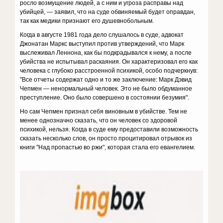
росло возмущение людей, а с ним и угроза расправы над
убийцей, — заявил, что на суде обвиняемый будет оправдан,
так как медики признают его душевнобольным.
Когда в августе 1981 года дело слушалось в суде, адвокат
Джонатан Маркс выступил против утверждений, что Марк
выслеживал Леннона, как бы подкрадывался к нему, а после
убийства не испытывал раскаяния. Он характеризовал его как
человека с глубоко расстроенной психикой, особо подчеркнув:
"Все отчеты содержат одно и то же заключение: Марк Дэвид
Чепмен — ненормальный человек. Это не было обдуманное
преступление. Оно было совершено в состоянии безумия".
Но сам Чепмен признал себя виновным в убийстве. Тем не
менее однозначно сказать, что он человек со здоровой
психикой, нельзя. Когда в суде ему предоставили возможность
сказать несколько слов, он просто процитировал отрывок из
книги "Над пропастью во ржи", которая стала его евангелием.