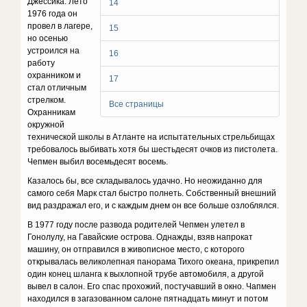
Джессика. Лето
14
1976 года он
провел в лагере,
15
но осенью
устроился на
16
работу
охранником и
17
стал отличным
стрелком.
Все страницы
Охранникам
окружной
технической школы в Атланте на испытательных стрельбищах
требовалось выбивать хотя бы шестьдесят очков из пистолета.
Чепмен выбил восемьдесят восемь.
Казалось бы, все складывалось удачно. Но неожиданно для
самого себя Марк стал быстро полнеть. Собственный внешний
вид раздражал его, и с каждым днем он все больше озлоблялся.
В 1977 году после развода родителей Чепмен улетел в
Гонолулу, на Гавайские острова. Однажды, взяв напрокат
машину, он отправился в живописное место, с которого
открывалась великолепная панорама Тихого океана, прикрепил
один конец шланга к выхлопной трубе автомобиля, а другой
вывел в салон. Его спас прохожий, постучавший в окно. Чапмен
находился в загазованном салоне пятнадцать минут и потом