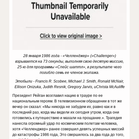
28 января 1986 года - «Челленджер» (
«Challenger»)
взрывается на 73 секунды, выполняя свою десятую миссию,
25-ю для программы «Спейс шаттл», в результате чего
погибло семь ее членов экипажа.
Это
были
- Francis R. Scobee, Michael J. Smith, Ronald McNair,
Ellison Onizuka, Judith Resnik, Gregory Jarvis,
и
Christa McAuliffe
Президент Рейган возглавил нацию в трауре по ее
национальным героям. В телевизионном обращении в тот же
вечер он сказал: «Мы никогда не забудем их, равно как и в
последний раз, когда мы видели их сегодня утром, когда они
готовились к путешествию и махали на прощание.». Трагедия
нанесла огромный удар по космическим полетам человека,
хотя «Челленджер» ранее совершил девять успешных миссий
до катастрофы 1986 года, Это свершилось за два года до того,