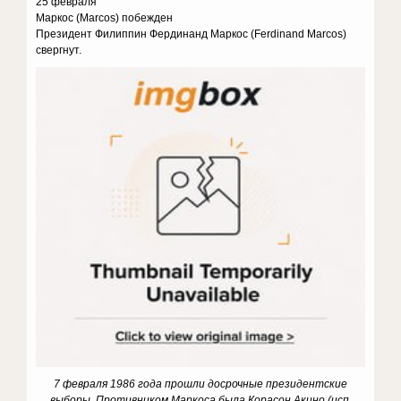
25 февраля
Маркос (Marcos) побежден
Президент Филиппин Фердинанд Маркос (Ferdinand Marcos)
свергнут.
7 февраля 1986 года прошли досрочные президентские
выборы. Противником Маркоса была Корасон Акино (исп.