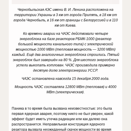
Чернобыльская АЭС имени В. И. Ленина расположена на
территории Украины в 3 км от города Припять, в 18 км от
города Чернобыль, в 16 км от границы с Белоруссией и в 110
км от Киева.
Ко времени аварии на ЧАЭС действовали четыре
энергоблока на базе реакторов РБМК-1000 (реактор
большой мощности канального типа) с электрической
мощностью 1000 МВт (тепловая мощность — 3200 МВт)
каждый. Ещё два аналогичных энергоблока строились. Пятый
энергоблок был завершён на 80 %. Для шестого энергоблока
успели выкопать котлован. ЧАЭС производила примерно
десятую долю электроэнергии УССР.
ЧАЭС остановлена навсегда 15 декабря 2000 года.
Мощность ЧАЭС составляла 12800 МВт (тепловая) и 4000
МВт (электрическая).
Паника в то время была вызвана неизвестностью: это была
первая ядерная авария, поэтому никто не был уверен, какой
эффект будет иметь утечка радиации или как далеко она
распространится. Неправильная конструкция ядерного
реактора вызвала неожиданный скачок мощности во время