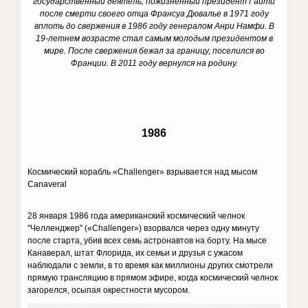
государственный деятель, пожизненный президент Гаити
после смерти своего отца Франсуа Дювалье в 1971 году
вплоть до свержения в 1986 году генералом Анри Намфи. В
19-летнем возрасте стал самым молодым президентом в
мире. После свержения бежал за границу, поселился во
Франции. В 2011 году вернулся на родину.
1986
Космический корабль «Challenger» взрывается над мысом
Canaveral
28 января 1986 года американский космический челнок
"Челленджер" («Challenger») взорвался через одну минуту
после старта, убив всех семь астронавтов на борту. На мысе
Канаверал, штат Флорида, их семьи и друзья с ужасом
наблюдали с земли, в то время как миллионы других смотрели
прямую трансляцию в прямом эфире, когда космический челнок
загорелся, осыпая окрестности мусором.