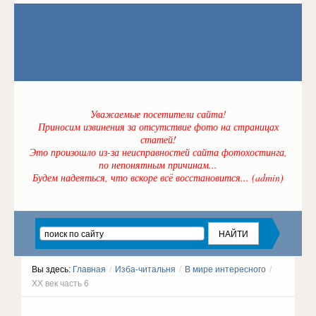
Уважаемые посетители сайта!
Приносим извинения за отсутствие фото на страницах
статей!
Это произошло из-за неисправностей сайта фотохостинга,
по непонятным причинам...
Будем надеяться, что вскоре всё восстановится... (admin)
Вы здесь:
Главная
/
Изба-читальня
/
В мире интересного
/
ХХ век часть 6