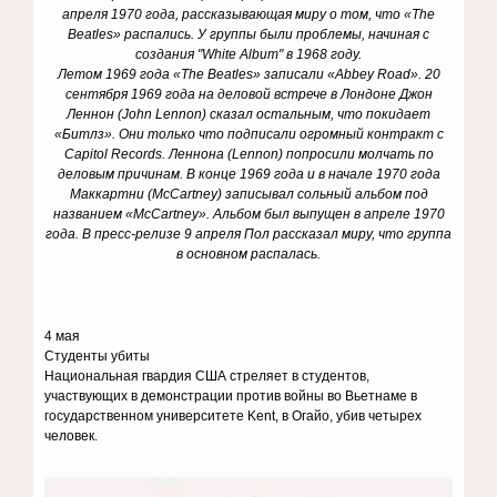
апреля 1970 года, рассказывающая миру о том, что «
The
Beatles
» распались. У группы были проблемы, начиная с
создания "
White
Album
" в 1968 году.
Летом 1969 года «
The
Beatles
» записали «
Abbey
Road
». 20
сентября 1969 года на деловой встрече в Лондоне Джон
Леннон (John Lennon) сказал остальным, что покидает
«Битлз». Они только что подписали огромный контракт с
Capitol
Records
. Леннона (Lennon) попросили молчать по
деловым причинам. В конце 1969 года и в начале 1970 года
Маккартни (McCartney) записывал сольный альбом под
названием «McCartney». Альбом был выпущен в апреле 1970
года. В пресс-релизе 9 апреля Пол рассказал миру, что группа
в основном распалась.
4 мая
Студенты убиты
Национальная гвардия США стреляет в студентов,
участвующих в демонстрации против войны во Вьетнаме в
государственном университете Kent, в Огайо, убив четырех
человек.