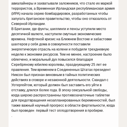
авиалайнеры и захватывали заложников, что стало их маркой
террористов, а Временная Ирландская республиканская армия
(ИРА) начала серию бомбардировок, разработанных чтобы
запугать британское правительство, чтобы оно отказалось от
Северной Ирландии.
В Британии, где фунты, шиллинги и пенсы уступили место
десятичной валюте, наступили смутные экономические
времена. Нефтяной кризис на Ближнем Востоке и забастовки
шахтеров у себя дома в совокупности поставили
энергетическую отрасль на колени и побудили трехдневную
неделю к экономии ресурсов. Тем не менее, настроение было
облегчено, и моральный дух повысился благодаря
Серебряному юбилею королевы, празднующему 25 лет ее
правления. Тем временем в Соединенных Штатах президент
Никсон был признан виновным в тайных политических
действиях в сговоре и незаконной деятельности. Скандал с
Уотергейтом, который должен был заставить его уйти в
отставку, длился более года. В эпоху сексуальной свободы,
когда широко распространены противозачаточные таблетки
для предотвращения незапланированных беременностей, был
также важный научный прогресс в области фертильности, когда
был проведен первый тест оплодотворения в пробирке.
.