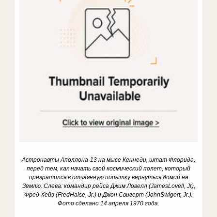
Астронавты Аполлона-13 на мысе Кеннеди, штат Флорида,
перед тем, как начать свой космический полет, который
превратился в отчаянную попытку вернуться домой на
Землю. Слева: командир рейса Джим Ловелл
(
James
Lovell
,
Jr
)
,
Фред Хейз
(
Fred
Haise
,
Jr
.)
и Джон Свигерт
(
John
Swigert
,
Jr
.)
.
Фото сделано 14 апреля 1970 года.