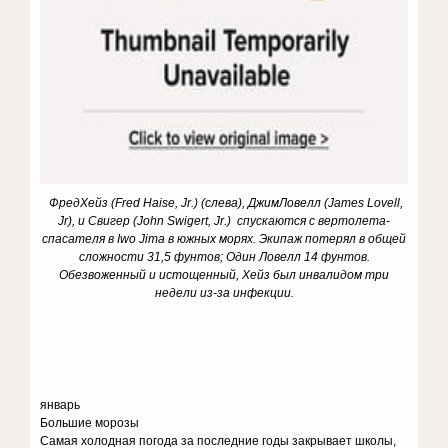
Фред
Хейз
(Fred Haise, Jr.)
(
слева
),
Джим
Ловелл
(James Lovell,
Jr),
и
Свигер
(John Swigert, Jr.)
спускаются с вертолета-
спасателя в Iwo Jima в южных морях. Экипаж потерял в общей
сложности 31,5 фунтов; Один Ловелл 14 фунтов.
Обезвоженный и истощенный, Хейз был инвалидом три
недели из-за инфекции.
январь
Большие морозы
Самая холодная погода за последние годы закрывает школы,