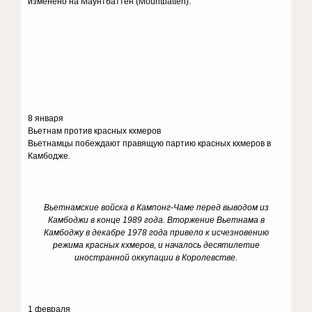
изменено на Маунтбаттен (Mountbatten).
8 января
Вьетнам против красных кхмеров
Вьетнамцы побеждают правящую партию красных кхмеров в
Камбодже.
Вьетнамские войска в Кампонг-Чаме перед выводом из
Камбоджи в конце 1989 года. Вторжение Вьетнама в
Камбоджу в декабре 1978 года привело к исчезновению
режима красных кхмеров, и началось десятилетие
иностранной оккупации в Королевстве.
1 февраля