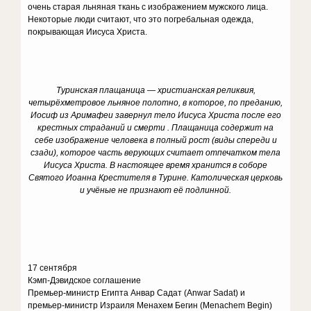
очень старая льняная ткань с изображением мужского лица.
Некоторые люди считают, что это погребальная одежда,
покрывающая Иисуса Христа.
Туринская плащаница — христианская реликвия,
четырёхметровое льняное полотно, в которое, по преданию,
Иосиф из Аримафеи завернул тело Иисуса Христа после его
крестных страданий и смерти . Плащаница содержит на
себе изображение человека в полный рост (виды спереди и
сзади), которое часть верующих считает отпечатком тела
Иисуса Христа. В настоящее время хранится в соборе
Святого Иоанна Крестителя в Турине. Католическая церковь
и учёные не признают её подлинной.
17 сентября
Кэмп-Дэвидское соглашение
Премьер-министр Египта Анвар Садат (Anwar Sadat) и
премьер-министр Израиля Менахем Бегин (Menachem Begin)