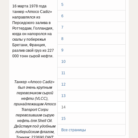
5
16 марта 1978 года
танкер «Amoco Cadiz»
6
направлялся из
Персидского залива в
7
Роттердам, Голландия,
когда он напоролся на
8
скалы у побережья
Бретани, Франция,
9
разлив свой груз из 227
000 тонн сырой нефти.
10
11
Танкер «
Amoco
Cadiz
»
12
был очень крупным
перевозчиком сырой
13
нефти (
VLCC
),
принадлежащим
Amoco
14
Transport
Corp
и
перевозившим сырую
15
нефть для
Shell
Oil
.
Действуя под удобным
Все страницы
либерийским флагом,
Тоннаж: 233690
DWT
;