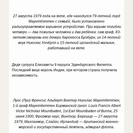
27 августа 1979 года на яхте, где находился 79-летний лорд
Маунтбэттен с семьёй, было установлено
радиоуправляемое взрывное устройство. При взрыве погибли
четверо — два пожилых человека и два ребёнка: сам граф, 83-
летняя свекровь его дочери баронесса Брэбурн, их 14-летний
внук Николас Нэчбулл и 15-летний ирландский мальчик,
работавший на яхте.
Дядя супруга Елизаветы II герцога Эдинбургского Филиппа.
Последний вице-король Индии, при котором страна получила
независимость.
Луис (Луи) Френсис Альберт Виктор Николас Маунтбеттен,
1-й граф Маунтбеттен Бирманский (англ. Louis Francis Albert
Victor Nicholas Mountbatten, 1st Earl Mountbatten of Burma; 25
июня 1900, Фрогмор-хаус, Виндзор, Беркшир — 27 августа
1979, Маллахмор, Слайго, Ирландия) — британский военно-
морской и государственный деятель, адмирал флота.