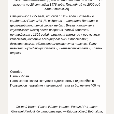
Римско-Католической Церкви на протяжении 33 дней — с 26
августа по 28 сентября 1978 года. Последний на 2000 год
папа-итальянец.
Священник с 1935 года, епископ с 1958 года. Возведён в
кардиналы Павлом VI. До избрания — патриарх Венеции, с
церковной политикой связан не был. Внезапная кончина
спустя всего месяц после избрания (самый короткий
понтификат с 1605 года) привлекла внимание к его личным
качествам, которые ассоциировались с простотой,
демократизмом, обновлением института папства. Папу
называли «улыбающийся папа», «неизвестный папа», «папа-
отрок».
Октябрь
Папа избран
Папа Иоанн Павел IIвступает в должность. Родившийся в
Польше, он первый не итальянский папа за более чем 400 лет.
Святой Иоанн Павел II (лат.
Ioannes Paulus PP. II,
итал
.
Giovanni Paolo II; до интронизации — Ка́роль Ю́зеф Войты́ла,