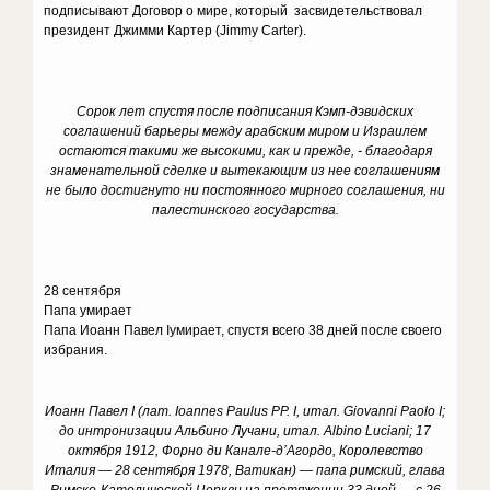
подписывают Договор о мире, который засвидетельствовал
президент Джимми Картер (Jimmy Carter).
Сорок лет спустя после подписания Кэмп-дэвидских
соглашений барьеры между арабским миром и Израилем
остаются такими же высокими, как и прежде, - благодаря
знаменательной сделке и вытекающим из нее соглашениям
не было достигнуто ни постоянного мирного соглашения, ни
палестинского государства.
28 сентября
Папа умирает
Папа Иоанн Павел Iумирает, спустя всего 38 дней после своего
избрания.
Иоанн Павел I (лат.
Ioannes Paulus PP. I,
итал
.
Giovanni Paolo I;
до интронизации Альбино Лучани, итал. Albino Luciani; 17
октября 1912, Форно ди Канале-д’Агордо, Королевство
Италия — 28 сентября 1978, Ватикан) — папа римский, глава