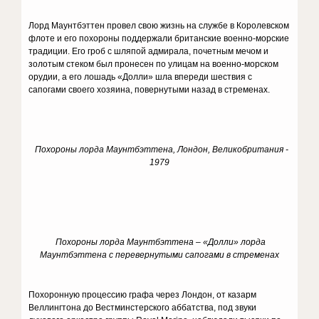
Лорд Маунтбэттен провел свою жизнь на службе в Королевском
флоте и его похороны поддержали британские военно-морские
традиции. Его гроб с шляпой адмирала, почетным мечом и
золотым стеком был пронесен по улицам на военно-морском
орудии, а его лошадь «Долли» шла впереди шествия с
сапогами своего хозяина, повернутыми назад в стременах.
Похороны лорда Маунтбэттена, Лондон, Великобритания -
1979
Похороны лорда Маунтбэттена – «Долли» лорда
Маунтбэттена с перевернутыми сапогами в стременах
Похоронную процессию графа через Лондон, от казарм
Веллингтона до Вестминстерского аббатства, под звуки