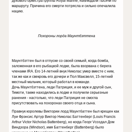
духового оркестра группы Royal Marine, наблюдали тысячи по
маршруту. Причина его смерти потрясла и сильно опечалила
нацию.
Похороны лорда Маунтбэттена
Маунтбэттен был в отпуске со своей семьей, когда бомба,
заложенная в его рыбацкой лодке, была взорвана с берега
членами IRA. Его 14-летний внук Николас умер вместе с ним,
так же как и свекровь его дочери и Пол Максвелл, 15-летний
местный мальчик, который работал в команде.
Дочь Маунтбэттена, леди Патриция, и ее муж и другой сын,
Тимоти, также находились в лодке и получили серьезные
ранения - настолько, что леди Патриция не смогла
присутствовать на похоронах своего отца и сына.
Правнук королевы Виктории лорд Маунтбаттен был крещен как
Луи Фрэнсис Артур Виктор Николас Баттенберг (Louis Francis
Arthur Victor Nicholas Battenberg), но когда Георг Vсоздал Дом
Виндзора (Windsor), имя Баттенберг (Battenberg) было