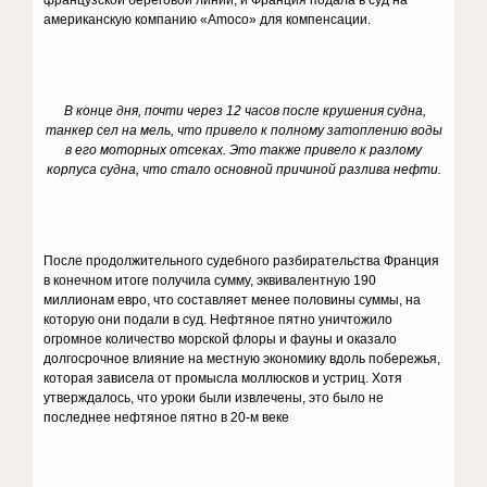
французской береговой линии, и Франция подала в суд на
американскую компанию «Amoco» для компенсации.
В конце дня, почти через 12 часов после крушения судна,
танкер сел на мель, что привело к полному затоплению воды
в его моторных отсеках. Это также привело к разлому
корпуса судна, что стало основной причиной разлива нефти.
После продолжительного судебного разбирательства Франция
в конечном итоге получила сумму, эквивалентную 190
миллионам евро, что составляет менее половины суммы, на
которую они подали в суд. Нефтяное пятно уничтожило
огромное количество морской флоры и фауны и оказало
долгосрочное влияние на местную экономику вдоль побережья,
которая зависела от промысла моллюсков и устриц. Хотя
утверждалось, что уроки были извлечены, это было не
последнее нефтяное пятно в 20-м веке