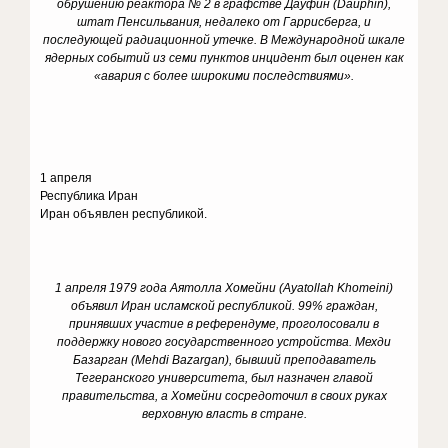
обрушению реактора № 2 в графстве Дауфин (Dauphin),
штат Пенсильвания, недалеко от Гаррисберга, и
последующей радиационной утечке. В Международной шкале
ядерных событий из семи пунктов инцидент был оценен как
«авария с более широкими последствиями».
1 апреля
Республика Иран
Иран объявлен республикой.
1 апреля 1979 года Аятолла Хомейни (Ayatollah Khomeini)
объявил Иран исламской республикой. 99% граждан,
принявших участие в референдуме, проголосовали в
поддержку нового государственного устройства. Мехди
Базарган (Mehdi Bazargan), бывший преподаватель
Тегеранского университета, был назначен главой
правительства, а Хомейни сосредоточил в своих руках
верховную власть в стране.