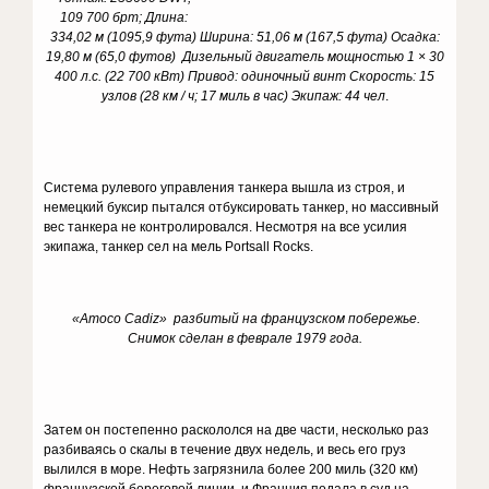
109 700 брт;
Длина:
334,02 м (1095,9 фута) Ширина: 51,06 м (167,5 фута) Осадка:
19,80 м (65,0 футов)
Дизельный двигатель мощностью 1 × 30
400 л.с. (22 700 кВт)
Привод: одиночный винт Скорость: 15
узлов (28 км / ч; 17 миль в час) Экипаж: 44 чел
.
Система рулевого управления танкера вышла из строя, и
немецкий буксир пытался отбуксировать танкер, но массивный
вес танкера не контролировался. Несмотря на все усилия
экипажа, танкер сел на мель Portsall Rocks.
«
Amoco
Cadiz
» разбитый на французском побережье.
Снимок сделан в феврале 1979 года.
Затем он постепенно раскололся на две части, несколько раз
разбиваясь о скалы в течение двух недель, и весь его груз
вылился в море. Нефть загрязнила более 200 миль (320 км)