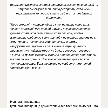
Щемящее чувство в сердцах французов вызвал показанный по
национальному телевидению репортаж, главными
персонажами которого стали рыбаки пострадавших
деревушек.
"Море умерло" – написал один из них на щите у причала,
рядом с ненужной уже лодкой. Другой рыбак пожаловался
журналистам, что семь лет из кожи лез вон, чтобы
выплатить кредит за свою шаланду, но теперь она ему ни к
чему. Третий – старик с морщинистым лицом и
натруженными руками – глядя мимо камеры куда-то в
отравленную нефтью морскую даль, с горечью произнес:
"Никто не может сказать, сколько потребуется лет, чтобы
все стало как прежде. Все живое погибает. Для нас это
полное разорение. Больше никто не увидит знаменитой
портсалльской рыбы".
Туринская плащаница
Туринская плащаница демонстрируется впервые за 45 лет. Это