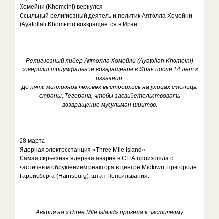
Хомейни (Khomeini) вернулся
Ссыльный религиозный деятель и политик Аятолла Хомейни
(Ayatollah Khomeini) возвращается в Иран.
Религиозный лидер Аятолла Хомейни (Ayatollah Khomeini)
совершил триумфальное возвращение в Иран после 14 лет в
изгнании.
До пяти миллионов человек выстроились на улицах столицы
страны, Тегерана, чтобы засвидетельствовать
возвращение мусульман-шиитов.
28 марта
Ядерная электростанция «Three Mile Island»
Самая серьезная ядерная авария в США произошла с
частичным обрушением реактора в центре Midtown, пригороде
Гаррисберга (Harrisburg), штат Пенсильвания.
Авария на «Three Mile Island» привела к частичному