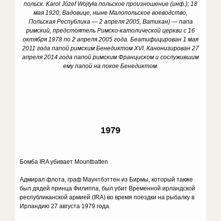
польск. Karol Józef Wojtyła польское произношение (инф.); 18
мая 1920, Вадовице, ныне Малопольское воеводство,
Польская Республика — 2 апреля 2005, Ватикан) — папа
римский, предстоятель Римско-католической церкви с 16
октября 1978 по 2 апреля 2005 года. Беатифицирован 1 мая
2011 года папой римским Бенедиктом XVI. Канонизирован 27
апреля 2014 года папой римским Франциском и сослужившим
ему папой на покое Бенедиктом.
1979
Бомба IRA убивает Mountbatten
Адмирал флота, граф Маунтбэттен из Бирмы, который также
был дядей принца Филиппа, был убит Временной ирландской
республиканской армией (IRA) во время поездки на рыбалку в
Ирландию 27 августа 1979 года.