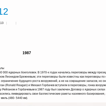
12
113
1987
алы
0 000 ядерных боеголовок. В 1970-х годах начались переговоры между пре
ером Леонидом Брежневым; эти переговоры были известны как переговоры по
ограничение будущего роста вооружений, а не на сокращение запасов, но он
ейган (Ronald Reagan) и Михаил Горбачев вступили в переговоры, гонка воору
у Рейганом и Горбачевым в 1987 году был заключен Договор о ядерных силах
ласились ликвидировать свои баллистические ракеты наземного базирования, 
миль (480- 5440 км).