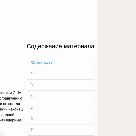
Содержание материала
ХХ век часть 7
2
3
зидентом США
4
 ограничению
и не смогли
5
жений наконец
 средней
6
как ядерные,
7