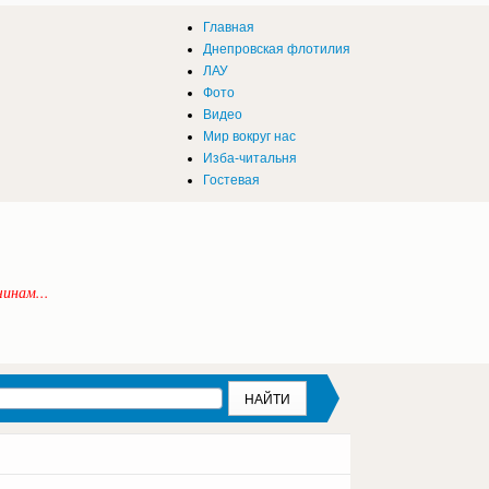
Главная
Днепровская флотилия
ЛАУ
Фото
Видео
Мир вокруг нас
Изба-читальня
Гостевая
инам...