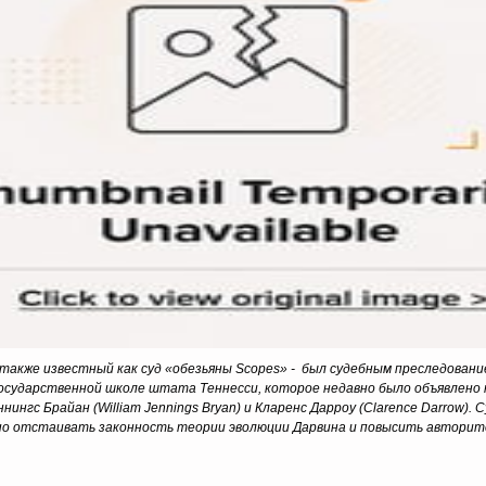
 также известный как суд «обезьяны
Scopes
» - был судебным преследовани
в государственной школе штата Теннесси, которое недавно было объявлено 
ингс Брайан (William Jennings Bryan) и Кларенс Дарроу (Clarence Darrow)
о отстаивать законность теории эволюции Дарвина и повысить авторите