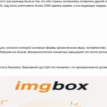
тот раз разница была в том, что обе страны согласились позволить другой с
991 году было уничтожено более 2500 единиц оружия, и последующие лидеры
ция, согласно которой основные формы органического мира, человечество, 
Творцом или Богом. Креационистские концепции варьируют от чисто рели
тата Луизиана, Верховный суд США постановляет, что креационизм не долже