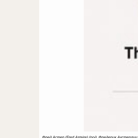
Фред Астер (Fred Astaire) (род. Фредерик Аустерлиц