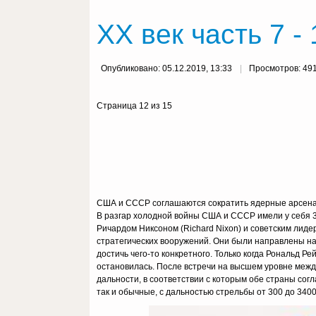
ХХ век часть 7 - 
Опубликовано: 05.12.2019, 13:33
Просмотров: 49
Страница 12 из 15
США и CCCР соглашаются сократить ядерные арсен
В разгар холодной войны США и СССР имели у себя 3
Ричардом Никсоном (Richard Nixon) и советским лид
стратегических вооружений. Они были направлены на 
достичь чего-то конкретного. Только когда Рональд Р
остановилась. После встречи на высшем уровне межд
дальности, в соответствии с которым обе страны сог
так и обычные, с дальностью стрельбы от 300 до 3400 