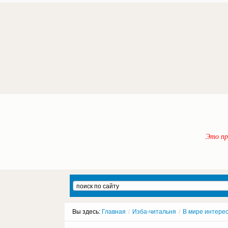
Это пр
Вы здесь:
Главная
/
Изба-читальня
/
В мире интере