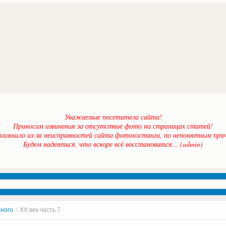
Уважаемые посетители сайта!
Приносим извинения за отсутствие фото на страницах статей!
оизошло из-за неисправностей сайта фотохостинга, по непонятным прич
Будем надеяться, что вскоре всё восстановится... (admin)
сного
/
ХХ век часть 7