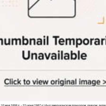
; 10 мая 1899 г. - 22 июня 1987 г.) был американским танцором, певцом, а