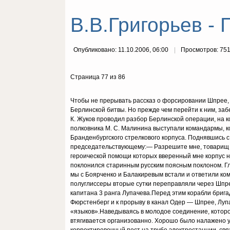
В.В.Григорьев - 
Опубликовано: 11.10.2006, 06:00
Просмотров: 75
Страница 77 из 86
Чтобы не прерывать рассказ о форсировании Шпрее, 
Берлинской битвы. Но прежде чем перейти к ним, заб
К. Жуков проводил разбор Берлинской операции, на 
полковника М. С. Малинина выступали командармы, 
Бранденбургского стрелкового корпуса. Поднявшись 
председательствующему:— Разрешите мне, товарищ м
героической помощи которых вверенный мне корпус н
поклонился старинным русским поясным поклоном. Гл
мы с Боярченко и Балакиревым встали и ответили ко
полуглиссеры вторые сутки переправляли через Шпре
капитана 3 ранга Лупачева.Перед этим корабли бригад
Фюрстенберг и к прорыву в канал Одер — Шпрее, Луп
«языков».Наведываясь в молодое соединение, которое
втягивается организованно. Хорошо было налажено уп