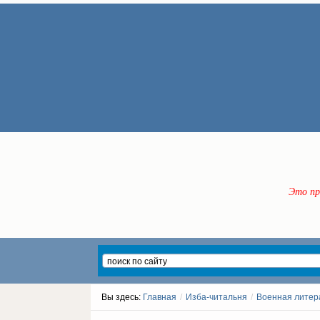
Это пр
Вы здесь:
Главная
/
Изба-читальня
/
Военная литер