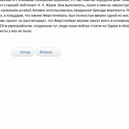
занный и с огневыми позициями кораблей, и с частями на переднем крае. Ко
л старший лейтенант А. А. Жуков. (Как выяснилось, лазил к ним на «верхотур
 начальник штаба!) Активно использовалась приданная бригаде морпехота. Р
, а плацдарм, что южнее Фюрстенберга, был полностью вверен одной из них
ямо сказал: он рассчитывает, что Фюрстенберг моряки смогут взять в основн
19-м укрепрайоном, созданным тут, когда наши войска стояли на Одере в обо
хоты у них не было.
Назад
Вперед