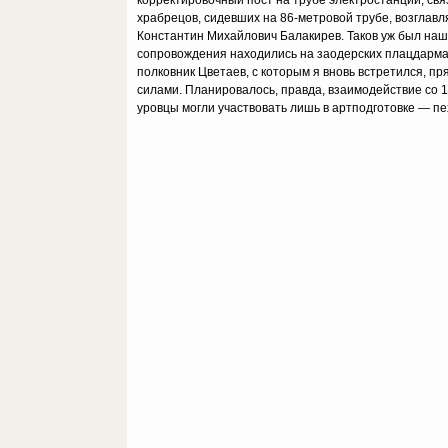
корректировочный пост на трубе электростанции, свя
храбрецов, сидевших на 86-метровой трубе, возглавля
Константин Михайлович Балакирев. Таков уж был наш
сопровождения находились на заодерских плацдармах
полковник Цветаев, с которым я вновь встретился, пр
силами. Планировалось, правда, взаимодействие со 1
уровцы могли участвовать лишь в артподготовке — пе