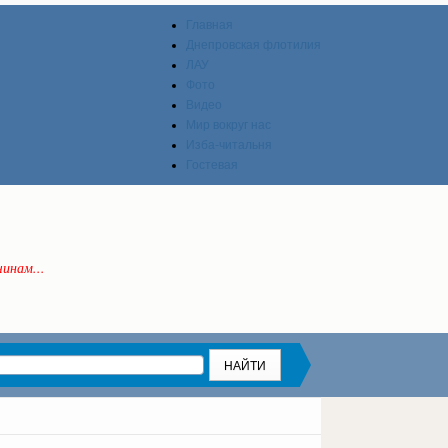
Главная
Днепровская флотилия
ЛАУ
Фото
Видео
Мир вокруг нас
Изба-читальня
Гостевая
инам...