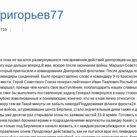
Григорьев77
1710
я пока не касался развернувшихся тем временем действий днепровцев на дру
егу еще дальше вперед.В мае, вскоре после окончания войны, Маршал Советс
который пригласили и командование Днепровской флотилии. После доклада г
командиры соединений. Было предоставлено слово и командиру 9-го Красноз
с места, Герой Советского Союза генерал-лейтенант Иван Павлович Рослый о
аршал, прежде чем начать свое выступление, поблагодарить наших славных
е смог бы выполнить поставленную задачу.Генерал повернулся в нашу сторо
убоко взволнованные и понимающие, конечно, что не к нам лично относится 
мкору тем же.Такой минуты не забыть никогда!Поддерживая фланги фронта24 
е войска, штурмовавшие центр Берлина, стало значительным днем также и 
ы уже десятки раз открывали огонь по заявкам частей 33-й армии. Готовясь к
ачев провел бронекатерами и подразделениями морпехоты разведку боем с 
 только под Берлином и начало воевать, я с каждым разом убеждался: в бои
равление огнем. Продолжал действовать, как ни пытался враг его ликвидиро