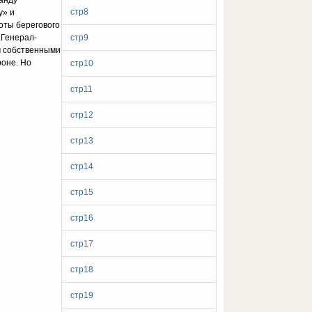
манду
стр8
у» и
оты берегового
.Генерал-
стр9
ом собственными
роне. Но
стр10
стр11
стр12
стр13
стр14
стр15
стр16
стр17
стр18
стр19