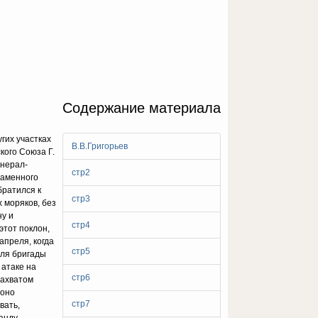
Содержание материала
гих участках
В.В.Григорьев
кого Союза Г.
енерал-
стр2
наменного
братился к
стр3
 моряков, без
ну и
стр4
этот поклон,
апреля, когда
стр5
для бригады
 атаке на
стр6
захватом
 оно
стр7
вать,