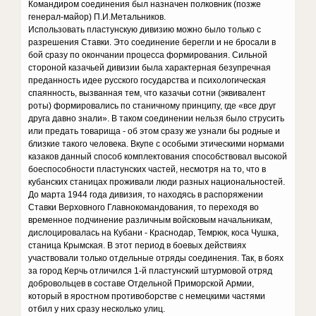
Командиром соединения был назначен полковник (позже
генерал-майор) П.И.Метальников.
Использовать пластунскую дивизию можно было только с
разрешения Ставки. Это соединение берегли и не бросали в
бой сразу по окончании процесса формирования. Сильной
стороной казачьей дивизии была характерная безупречная
преданность идее русского государства и психологическая
спаянность, вызванная тем, что казачьи сотни (эквивалент
роты) формировались по станичному принципу, где «все друг
друга давно знали». В таком соединении нельзя было струсить
или предать товарища - об этом сразу же узнали бы родные и
близкие такого человека. Вкупе с особыми этическими нормами
казаков данный способ комплектования способствовал высокой
боеспособности пластунских частей, несмотря на то, что в
кубанских станицах проживали люди разных национальностей.
До марта 1944 года дивизия, то находясь в распоряжении
Ставки Верховного Главнокомандования, то переходя во
временное подчинение различным войсковым начальникам,
дислоцировалась на Кубани - Краснодар, Темрюк, коса Чушка,
станица Крымская. В этот период в боевых действиях
участвовали только отдельные отряды соединения. Так, в боях
за город Керчь отличился 1-й пластунский штурмовой отряд
добровольцев в составе Отдельной Приморской Армии,
который в яростном противоборстве с немецкими частями
отбил у них сразу несколько улиц.