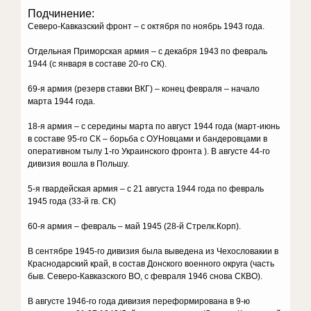
Подчинение:
Северо-Кавказский фронт – с октября по ноябрь 1943 года.
Отдельная Приморская армия – с декабря 1943 по февраль
1944 (с января в составе 20-го СК).
69-я армия (резерв ставки ВКГ) – конец февраля – начало
марта 1944 года.
18-я армия – с середины марта по август 1944 года (март-июнь
в составе 95-го СК – борьба с ОУНовцами и бандеровцами в
оперативном тылу 1-го Украинского фронта ). В августе 44-го
дивизия вошла в Польшу.
5-я гвардейская армия – с 21 августа 1944 года по февраль
1945 года (33-й гв. СК)
60-я армия – февраль – май 1945 (28-й Стрелк.Корп).
В сентябре 1945-го дивизия была выведена из Чехословакии в
Краснодарский край, в состав Донского военного округа (часть
быв. Северо-Кавказского ВО, с февраля 1946 снова СКВО).
В августе 1946-го года дивизия переформирована в 9-ю