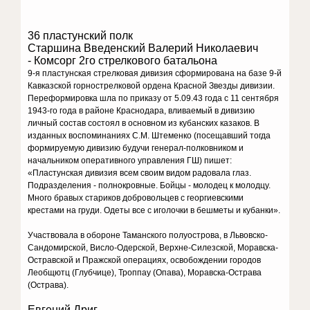
36 пластунский полк
Старшина Введенский Валерий Николаевич
- Комсорг 2го стрелкового батальона
9-я пластунская стрелковая дивизия сформирована на базе 9-й
Кавказской горнострелковой ордена Красной Звезды дивизии.
Переформировка шла по приказу от 5.09.43 года с 11 сентября
1943-го года в районе Краснодара, вливаемый в дивизию
личный состав состоял в основном из кубанских казаков. В
изданных воспоминаниях С.М. Штеменко (посещавший тогда
формируемую дивизию будучи генерал-полковником и
начальником оперативного управления ГШ) пишет:
«Пластунская дивизия всем своим видом радовала глаз.
Подразделения - полнокровные. Бойцы - молодец к молодцу.
Много бравых стариков добровольцев с георгиевскими
крестами на груди. Одеты все с иголочки в бешметы и кубанки».
Участвовала в обороне Таманского полуострова, в Львовско-
Сандомирской, Висло-Одерской, Верхне-Силезской, Моравска-
Остравской и Пражской операциях, освобождении городов
Леобщютц (Глубчице), Троппау (Опава), Моравска-Острава
(Острава).
Евгений Дриг