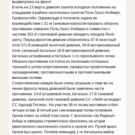
выдвинулась на фронт.
В ночь на 13 марта дивизия заняла исходное положение на
плацдарме в районе населенных пунктов Поль-Гросс-Нойкирх,
Грефенштейн, Одервильде и получила задачу во
взаимодействии с 31-м танковым корпусом прорвать оборону
противника севернее Поль-Гросс-Нойкирх и совместно с
частями 302-й стрелковой дивизии овладеть городом Леоб-
шютц. Перед фронтом дивизии оборонялись 67-й пехотный
полк 371-й немецкой пехотной дивизии, 39-й моторизованный
полк, саперный батальон 18-й моторизованной дивизии,
батальон штрафников и батальон 1-го горнолыжного полка.
Оборона противника состояла из нескольких сплошных
траншей и узлов сопротивления, прикрытых проволочными
заграждениями, противопехотными и противотанковыми
минными полями.
Сопротивление немцев было очень упорным, к тому же на
линии фронта перед дивизией были замечены части
противника: 14-й штурмовой полк, батальон 17-й танковой
дивизии, запасной полк танковой дивизии СС «Лейб-штандарт
СС Адольф Гитлер». На участке 36-го полка противник отбил
четыре атаки. В пятый раз сам командир полка полковник
Орлов повел за собой пластунов. С возгласом «За Родину!»
бойцы и офицеры стремительно бросились на штурм
укрепленного населенного пункта и заняли его. Пулей врага
Орлов был ранен. Погибли командир 1-го батальона майор