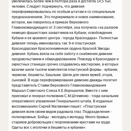
увеличилась более чем в полтора раза и достигла 14,5 тыс.
человек. Следует подчеркнуть, что дивизия
переформировывалась по особым штатам и со специальным
предназначением. Это подчеркивало и новое наименование,
которое, как говорилось в приказе Верховного
Главнокомандующего от 3 сентября, она получила «за разгром
немецко-фашистских захватчиков на Кубани, освобождение
Кубани и ее краевого центра - города Краснодара». Полностью
дивизия теперь именовалась так: 9-я пластунская
Краснодарская Краснознаменная ордена Красной Звезды
дивизия. Кубань взяла на себя заботу о снабжении дивизии
продовольствием и обмундированием. Повсюду в Краснодаре и
окрестных станицах срочно создавались мастерские, в которых
казачки шили тысячи комплектов пластунской формы - кубанки,
черкески, бешметы, башлыки. Шили для своих мужей, отцов,
сыновей. В ходе переформирования дивизию дважды посетил
представитель Ставки Верховного Главнокомандования
Маршал Советского Союза К.Е.Ворошилов. Вместе с ним
приезжал и генерал-полковник С.М.Штеменко - тогда начальник
оперативного управления Генерального штаба. В изданных
воспоминаниях Сергей Матвеевич пишет: «Пластунская
дивизия всем своим видом радовала глаз. Подразделения -
полнокровные. Бойцы - молодец к молодцу. Много бравых
стариков добровольцев с георгиевскими крестами на груди.
Одеты все с иголочки в бешметы и кубанки».