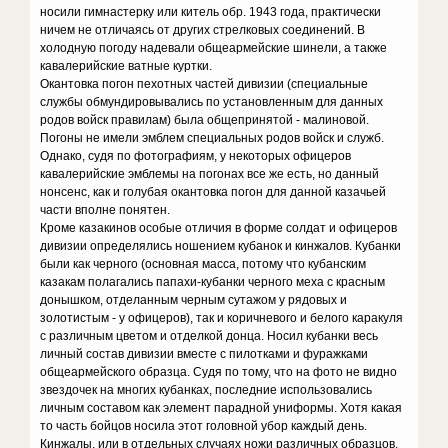
носили гимнастерку или китель обр. 1943 года, практически
ничем не отличаясь от других стрелковых соединений. В
холодную погоду надевали общеармейские шинели, а также
кавалерийские ватные куртки.
Окантовка погон пехотных частей дивизии (специальные
службы обмундировывались по установленным для данных
родов войск правилам) была общепринятой - малиновой.
Погоны не имели эмблем специальных родов войск и служб.
Однако, судя по фотографиям, у некоторых офицеров
кавалерийские эмблемы на погонах все же есть, но данный
нонсенс, как и голубая окантовка погон для данной казачьей
части вполне понятен.
Кроме казакинов особые отличия в форме солдат и офицеров
дивизии определялись ношением кубанок и кинжалов. Кубанки
были как черного (основная масса, потому что кубанским
казакам полагались папахи-кубанки черного меха с красным
донышком, отделанным черным сутажом у рядовых и
золотистым - у офицеров), так и коричневого и белого каракуля
с различным цветом и отделкой донца. Носил кубанки весь
личный состав дивизии вместе с пилотками и фуражками
общеармейского образца. Судя по тому, что на фото не видно
звездочек на многих кубанках, последние использовались
личным составом как элемент парадной униформы. Хотя какая
то часть бойцов носила этот головной убор каждый день.
Кинжалы, или в отдельных случаях ножи различных образцов,