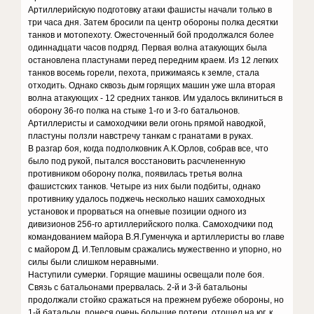
Артиллерийскую подготовку атаки фашисты начали только в
три часа дня. Затем бросили па центр обороны полка десятки
танков и мотопехоту. Ожесточенный бой продолжался более
одиннадцати часов подряд. Первая волна атакующих была
остановлена пластунами перед передним краем. Из 12 легких
танков восемь горели, пехота, прижимаясь к земле, стала
отходить. Однако сквозь дым горящих машин уже шла вторая
волна атакующих - 12 средних танков. Им удалось вклиниться в
оборону 36-го полка на стыке 1-го и 3-го батальонов.
Артиллеристы и самоходчики вели огонь прямой наводкой,
пластуны ползли навстречу танкам с гранатами в руках.
В разгар боя, когда подполковник А.К.Орлов, собрав все, что
было под рукой, пытался восстановить расчлененную
противником оборону полка, появилась третья волна
фашистских танков. Четыре из них были подбиты, однако
противнику удалось поджечь несколько наших самоходных
установок и прорваться на огневые позиции одного из
дивизионов 256-го артиллерийского полка. Самоходчики под
командованием майора В.Я.Гуменчука и артиллеристы во главе
с майором Д. И.Тепловым сражались мужественно и упорно, но
силы были слишком неравными.
Наступили сумерки. Горящие машины освещали поле боя.
Связь с батальонами прервалась. 2-й и 3-й батальоны
продолжали стойко сражаться на прежнем рубеже обороны, но
1-й батальон, понеся очень большие потери, отошел на юг, к