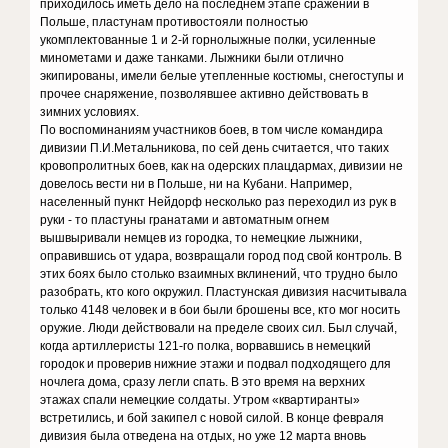
приходилось иметь дело на последнем этапе сражений в
Польше, пластунам противостояли полностью
укомплектованные 1 и 2-й горнолыжные полки, усиленные
минометами и даже танками. Лыжники были отлично
экипированы, имели белые утепленные костюмы, снегоступы и
прочее снаряжение, позволявшее активно действовать в
зимних условиях.
По воспоминаниям участников боев, в том числе командира
дивизии П.И.Метальникова, по сей день считается, что таких
кровопролитных боев, как на одерских плацдармах, дивизии не
довелось вести ни в Польше, ни на Кубани. Например,
населенный пункт Нейдорф несколько раз переходил из рук в
руки - то пластуны гранатами и автоматным огнем
вышвыривали немцев из городка, то немецкие лыжники,
оправившись от удара, возвращали город под свой контроль. В
этих боях было столько взаимных вклинений, что трудно было
разобрать, кто кого окружил. Пластунская дивизия насчитывала
только 4148 человек и в бои были брошены все, кто мог носить
оружие. Люди действовали на пределе своих сил. Был случай,
когда артиллеристы 121-го полка, ворвавшись в немецкий
городок и проверив нижние этажи и подвал подходящего для
ночлега дома, сразу легли спать. В это время на верхних
этажах спали немецкие солдаты. Утром «квартиранты»
встретились, и бой закипел с новой силой. В конце февраля
дивизия была отведена на отдых, но уже 12 марта вновь