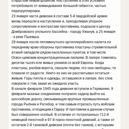
открытым левым флангом. Наступление в этих условиях
потребовало от командования большой гибкости, частых
перегруппировок.
23 января части дивизии в составе 5-й гвардейской армии
вновь перешли в наступление и, преодолевая упорное
сопротивление и контратаки противника, подошли к центру
Домбровского угольного бассейна - городу Хжанув, а 25 января
- к реке Пшемша.
29 января после пятиминутного артиллерийского налета по
переднему краю обороны противника пластуны стремительной
атакой овладели рядом населенных пунктов, в том числе
Освсн-цимским концентрационным лагерем. В лагере томились
десятки тысяч еле живых узников со всей Европы. Когда
пластуны, разбив ворота, сказали людям, что они свободны, те
плакали от радости. Никто из них не рассчитывал остаться
живым. Горы пепла и одежды, оставшиеся в лагере, без слов
говорили о том, какая их ожидала участь.
В начале февраля 1945 года дивизия вступили в Германию. 9
февраля казачье соединение получило задачу выйти на
шоссейную дорогу, связывающую крупные промышленные
города Рыбник и Ратибор, и тем самым отрезать путь войскам
противника, отходящим к Одеру. И противник в данном случае
был совершенно особый. В отличие от потрепанных 712-й
немецкой пехотной и 97-й горно-пехотной дивизий, а также от
остатков 2-й танковой дивизии (почти без танков), с которыми