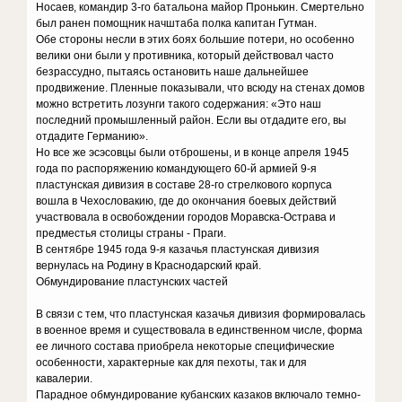
Носаев, командир 3-го батальона майор Пронькин. Смертельно
был ранен помощник начштаба полка капитан Гутман.
Обе стороны несли в этих боях большие потери, но особенно
велики они были у противника, который действовал часто
безрассудно, пытаясь остановить наше дальнейшее
продвижение. Пленные показывали, что всюду на стенах домов
можно встретить лозунги такого содержания: «Это наш
последний промышленный район. Если вы отдадите его, вы
отдадите Германию».
Но все же эсэсовцы были отброшены, и в конце апреля 1945
года по распоряжению командующего 60-й армией 9-я
пластунская дивизия в составе 28-го стрелкового корпуса
вошла в Чехословакию, где до окончания боевых действий
участвовала в освобождении городов Моравска-Острава и
предместья столицы страны - Праги.
В сентябре 1945 года 9-я казачья пластунская дивизия
вернулась на Родину в Краснодарский край.
Обмундирование пластунских частей
В связи с тем, что пластунская казачья дивизия формировалась
в военное время и существовала в единственном числе, форма
ее личного состава приобрела некоторые специфические
особенности, характерные как для пехоты, так и для
кавалерии.
Парадное обмундирование кубанских казаков включало темно-