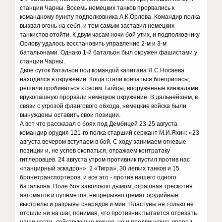
станции Чарны. Восемь немецких танков прорвались к
командному пункту подполковника А.К.Орлова. Командир полка
вызвал огонь на себя, и тем самым заставил немецких
танкистов отойти. К двум часам ночи бой утих, и подполковнику
Орлову удалось восстановить управление 2-м и 3-м
батальонами. Однако 1-й батальон был окружен фашистами у
станции Чарны.
Двое суток батальон под командой капитана Я.С.Носаева
находился в окружении. Когда стали кончаться боеприпасы,
решили пробиваться к своим. Бойцы, вооруженные кинжалами,
врукопашную прорвали немецкое окружение. В дальнейшем, в
связи с угрозой флангового обхода, немецкие войска были
вынуждены оставить свои позиции.
А вот что рассказал о боях под Дембицей 23-25 августа
командир орудия 121-го полка старший сержант М.И.Яхин: «23
августа вечером вступаем в бой. С ходу занимаем огневые
позиции и, не успев окопаться, отражаем контратаку
гитлеровцев. 24 августа утром противник пустил против нас
«панцирный эскадрон»: 2 «Тигра», 30 легких танков и 15
бронетранспортеров, и все это - против нашего одного
батальона. Поле боя заволокло дымом, страшная трескотня
автоматов и пулеметов, непрерывно гремят орудийные
выстрелы и разрывы снарядов и мин. Пластуны не только не
отошли ни на шаг, понимая, что противник пытается отрезать