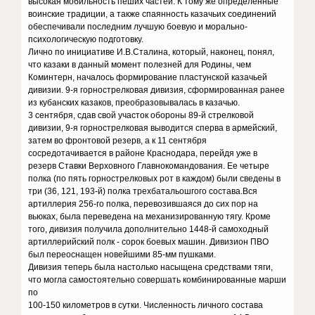
высокая мобильность пеших частей. К тому же определенные
воинские традиции, а также спаянность казачьих соединений
обеспечивали последним лучшую боевую и морально-
психологическую подготовку.
Лично по инициативе И.В.Сталина, который, наконец, понял,
что казаки в данный момент полезней для Родины, чем
Коминтерн, началось формирование пластунской казачьей
дивизии. 9-я горнострелковая дивизия, сформированная ранее
из кубанских казаков, преобразовывалась в казачью.
3 сентября, сдав свой участок обороны 89-й стрелковой
дивизии, 9-я горнострелковая выводится сперва в армейский,
затем во фронтовой резерв, а к 11 сентября
сосредотачивается в районе Краснодара, перейдя уже в
резерв Ставки Верховного Главнокомандования. Ее четыре
полка (по пять горнострелковых рот в каждом) были сведены в
три (36, 121, 193-й) полка трехбатальошгого состава.Вся
артиллерия 256-го полка, перевозившаяся до сих пор на
вьюках, была переведена на механизированную тягу. Кроме
того, дивизия получила дополнительно 1448-й самоходный
артиллерийский полк - сорок боевых машин. Дивизион ПВО
был переоснащен новейшими 85-мм пушками.
Дивизия теперь была настолько насыщена средствами тяги,
что могла самостоятельно совершать комбинированные марши
по
100-150 километров в сутки. Численность личного состава