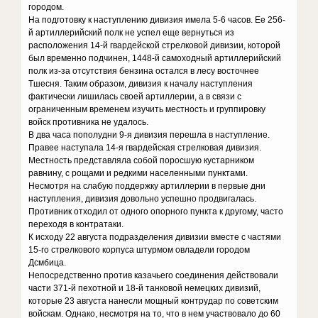
городом.
На подготовку к наступлению дивизия имела 5-6 часов. Ее 256-
й артиллерийский полк не успел еще вернуться из
расположения 14-й гвардейской стрелковой дивизии, которой
был временно подчинен, 1448-й самоходный артиллерийский
полк из-за отсутствия бензина остался в лесу восточнее
Тшесня. Таким образом, дивизия к началу наступления
фактически лишилась своей артиллерии, а в связи с
ограниченным временем изучить местность и группировку
войск противника не удалось.
В два часа пополудни 9-я дивизия перешла в наступление.
Правее наступала 14-я гвардейская стрелковая дивизия.
Местность представляла собой поросшую кустарником
равнину, с рощами и редкими населенными пунктами.
Несмотря на слабую поддержку артиллерии в первые дни
наступления, дивизия довольно успешно продвигалась.
Противник отходил от одного опорного пункта к другому, часто
переходя в контратаки.
К исходу 22 августа подразделения дивизии вместе с частями
15-го стрелкового корпуса штурмом овладели городом
Дсмбица.
Непосредственно против казачьего соединения действовали
части 371-й пехотной и 18-й танковой немецких дивизий,
которые 23 августа нанесли мощный контрудар по советским
войскам. Однако, несмотря на то, что в нем участвовало до 60