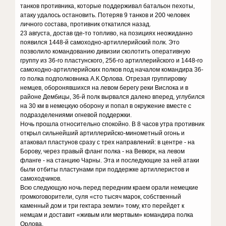
танков противника, которые поддерживал батальон пехоты,
атаку удалось остановить. Потеряв 9 танков и 200 человек
личного состава, противник откатился назад.
23 августа, достав где-то топливо, на позициях неожиданно
появился 1448-й самоходно-артиллерийский полк. Это
позволило командованию дивизии сколотить оперативную
группу из 36-го пластунского, 256-го артиллерийского и 1448-го
самоходно-артиллерийских полков под началом командира 36-
го полка подполковника А.К.Орлова. Отрезая группировку
немцев, оборонявшихся на левом берегу реки Вислока и в
районе Дембицы, 36-й полк вырвался далеко вперед, углубился
на 30 км в немецкую оборону и попал в окружение вместе с
подразделениями огневой поддержки.
Ночь прошла относительно спокойно. В 8 часов утра противник
открыл сильнейший артиллерийско-минометный огонь и
атаковал пластунов сразу с трех направлений: в центре - на
Борову, через правый фланг полка - на Вевюрк, на левом
фланге - на станцию Чарны. Эта и последующие за ней атаки
были отбиты пластунами при поддержке артиллеристов и
самоходчиков.
Всю следующую ночь перед передним краем орали немецкие
громкоговорители, суля «сто тысяч марок, собственный
каменный дом и три гектара земли» тому, кто перейдет к
немцам и доставит «живым или мертвым» командира полка
Орлова.