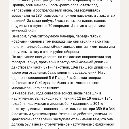
наши части, действующие южнее, но и продвинулись вперед.
Правда, всем нам пришлось крепко поработать: под
непрерывным обстрелом вели огонь, разворачиваясь
временами на 180 градусов, - и прямой наводкой, и с закрытых
позиций. За какие-нибудь 2 часа только из одного нашего
орудия мы выпустили 79 снарядов. И так до вечера тлел
жестокий бой.»
Вечером, путем хитроумного маневра, передвигаясь с
«бабками» снопов в том порядке, как они стояли на сжатом
поле, и, таким образом, сблизившись с противником, пластуны
ринулись в атаку и взяли рубеж обороны.
По окончании наступления, на краковском направлении под
городом Тарнув, против 9-й пластунской казачьей дивизии
действовали части 371-й пехотной, 18-й таншвой дивизии, а
также ряд отдельных батальонов и подразделений. Ни у
одного из соединений 5-й Гвардейской армии генерал-
лейтенанта А.С.Жадова не было в тот момент такого
многочисленного противника!
В январе 1945 года советские войска вновь перешли в
наступление. За период наступления с 12 по 19 января 1945
года 9-я пластунская в упорных боях разгромила 304-ю
пехотную дивизию, нанесла значительные потери 359-й и 344-
й пехотным дивизиям врага. Успешные действия дивизии на
краковском направлении заслуживают внимания тем, что она
должна была вести стремительное наступление с фактически