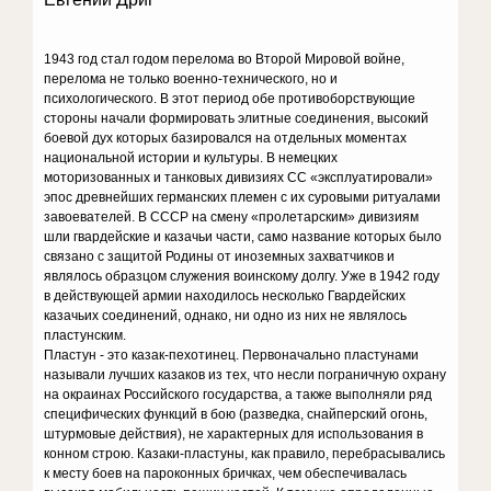
1943 год стал годом перелома во Второй Мировой войне,
перелома не только военно-технического, но и
психологического. В этот период обе противоборствующие
стороны начали формировать элитные соединения, высокий
боевой дух которых базировался на отдельных моментах
национальной истории и культуры. В немецких
моторизованных и танковых дивизиях СС «эксплуатировали»
эпос древнейших германских племен с их суровыми ритуалами
завоевателей. В СССР на смену «пролетарским» дивизиям
шли гвардейские и казачьи части, само название которых было
связано с защитой Родины от иноземных захватчиков и
являлось образцом служения воинскому долгу. Уже в 1942 году
в действующей армии находилось несколько Гвардейских
казачьих соединений, однако, ни одно из них не являлось
пластунским.
Пластун - это казак-пехотинец. Первоначально пластунами
называли лучших казаков из тех, что несли пограничную охрану
на окраинах Российского государства, а также выполняли ряд
специфических функций в бою (разведка, снайперский огонь,
штурмовые действия), не характерных для использования в
конном строю. Казаки-пластуны, как правило, перебрасывались
к месту боев на пароконных бричках, чем обеспечивалась