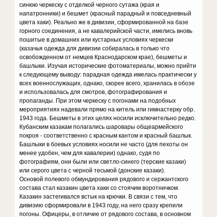
синюю черкеску с отделкой черного сутажа (края и
напатронники) и бешмет (красный парадный и повседневный
цвета хаки). Реально же в дивизии, сформированной на базе
горного соединения, а не кавалерийской части, имелись вновь
пошитые в домашних или кустарных условиях черкески
(казачья одежда для дивизии собиралась в только что
освобожденном от немцев Краснодарском крае), бешметы и
башлыки. Изучая исторические фотоматериалы, можно прийти
к следующему выводу: парадная одежда имелась практически у
всех военнослужащих, однако, скорее всего, хранилась в обозе
и использовалась для смотров, фотографирования и
пропаганды. При этом черкеску с погонами на подобных
мероприятиях надевали прямо на китель или гимнастерку обр.
1943 года. Бешметы в этих целях носили исключительно редко.
Кубанским казакам полагались шаровары общеармейского
покроя - соответственно с красным кантом и красный башлык.
Башлыки в боевых условиях носили не часто (для пехоты он
менее удобен, чем для кавалерии) однако, судя по
фотографиям, они были или светло-синего (терские казаки)
или серого цвета с черной тесьмой (донские казаки).
Основой полевого обмундирования рядового и сержантского
состава стал казакин цвета хаки со стоячим воротничком.
Казакин застегивался встык на крючки. В связи с тем, что
дивизию сформировали в 1943 году, на него сразу крепили
погоны. Офицеры, в отличие от рядового состава, в основном