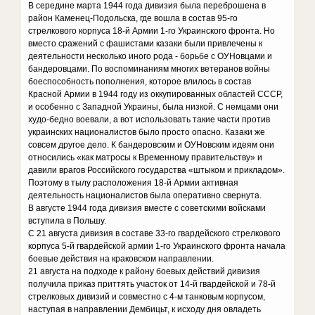
В середине марта 1944 года дивизия была переброшена в
район Каменец-Подольска, где вошла в состав 95-го
стрелкового корпуса 18-й Армии 1-го Украинского фронта. Но
вместо сражений с фашистами казаки были привлечены к
деятельности несколько иного рода - борьбе с ОУНовцами и
бандеровцами. По воспоминаниям многих ветеранов войны
боеспособность пополнения, которое влилось в состав
Красной Армии в 1944 году из оккупированных областей СССР,
и особенно с Западной Украины, была низкой. С немцами они
худо-бедно воевали, а вот использовать такие части против
украинских националистов было просто опасно. Казаки же
совсем другое дело. К бандеровским и ОУНовским идеям они
относились «как матросы к Временному правительству» и
давили врагов Российского государства «штыком и прикладом».
Поэтому в тылу расположения 18-й Армии активная
деятельность националистов была оперативно свернута.
В августе 1944 года дивизия вместе с советскими войсками
вступила в Польшу.
С 21 августа дивизия в составе 33-го гвардейского стрелкового
корпуса 5-й гвардейской армии 1-го Украинского фронта начала
боевые действия на краковском направлении.
21 августа на подходе к району боевых действий дивизия
получила приказ приттять участок от 14-й гвардейской и 78-й
стрелковых дивизий и совместно с 4-м танковым корпусом,
наступая в направлении Дембицьт, к исходу дня овладеть