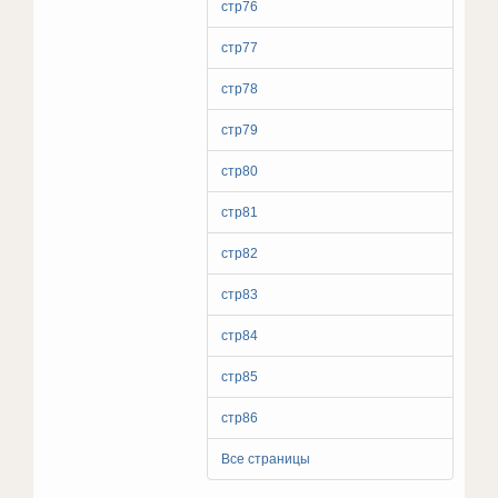
стр76
стр77
стр78
стр79
стр80
стр81
стр82
стр83
стр84
стр85
стр86
Все страницы