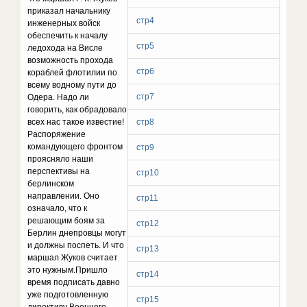
приказал начальнику
стр4
инженерных войск
обеспечить к началу
стр5
ледохода на Висле
возможность прохода
стр6
кораблей флотилии по
всему водному пути до
стр7
Одера. Надо ли
говорить, как обрадовало
всех нас такое известие!
стр8
Распоряжение
командующего фронтом
стр9
проясняло наши
перспективы на
стр10
берлинском
направлении. Оно
стр11
означало, что к
решающим боям за
стр12
Берлин днепровцы могут
и должны поспеть. И что
стр13
маршал Жуков считает
это нужным.Пришло
стр14
время подписать давно
уже подготовленную
стр15