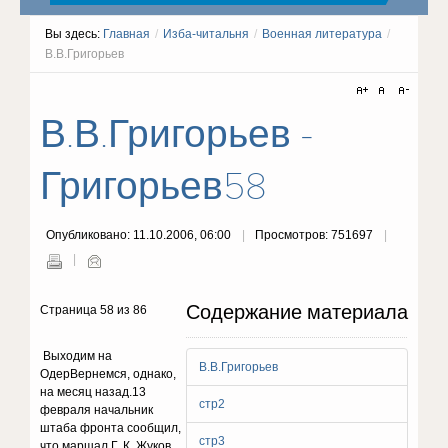
Вы здесь:
Главная
/
Изба-читальня
/
Военная литература
/
В.В.Григорьев
В.В.Григорьев -
Григорьев58
Опубликовано: 11.10.2006, 06:00
Просмотров: 751697
Содержание материала
Страница 58 из 86
Выходим на
В.В.Григорьев
ОдерВернемся, однако,
на месяц назад.13
стр2
февраля начальник
штаба фронта сообщил,
стр3
что маршал Г. К. Жуков