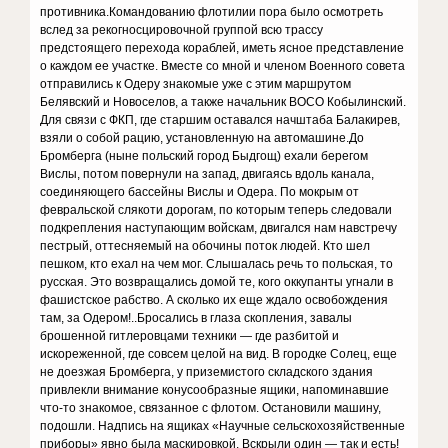
противника.Командованию флотилии пора было осмотреть
вслед за рекогносцировочной группой всю трассу
предстоящего перехода кораблей, иметь ясное представление
о каждом ее участке. Вместе со мной и членом Военного совета
отправились к Одеру знакомые уже с этим маршрутом
Белявский и Новоселов, а также начальник ВОСО Кобылинский.
Для связи с ФКП, где старшим оставался начштаба Балакирев,
взяли о собой рацию, установленную на автомашине.До
Бромберга (ныне польский город Быдгощ) ехали берегом
Вислы, потом повернули на запад, двигаясь вдоль канала,
соединяющего бассейны Вислы и Одера. По мокрым от
февральской слякоти дорогам, по которым теперь следовали
подкрепления наступающим войскам, двигался нам навстречу
пестрый, оттесняемый на обочины поток людей. Кто шел
пешком, кто ехал на чем мог. Слышалась речь то польская, то
русская. Это возвращались домой те, кого оккупанты угнали в
фашистское рабство. А сколько их еще ждало освобождения
там, за Одером!..Бросались в глаза скопления, завалы
брошенной гитлеровцами техники — где разбитой и
искореженной, где совсем целой на вид. В городке Солец, еще
не доезжая Бромберга, у приземистого складского здания
привлекли внимание конусообразные ящики, напоминавшие
что-то знакомое, связанное с флотом. Остановили машину,
подошли. Надпись на ящиках «Научные сельскохозяйственные
приборы» явно была маскировкой. Вскрыли один — так и есть!