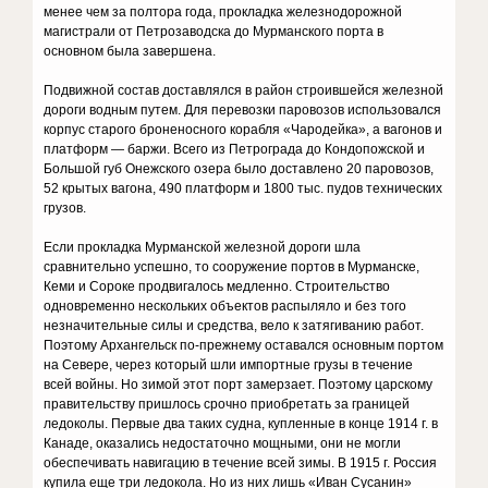
менее чем за полтора года, прокладка железнодорожной
магистрали от Петрозаводска до Мурманского порта в
основном была завершена.
Подвижной состав доставлялся в район строившейся железной
дороги водным путем. Для перевозки паровозов использовался
корпус старого броненосного корабля «Чародейка», а вагонов и
платформ — баржи. Всего из Петрограда до Кондопожской и
Большой губ Онежского озера было доставлено 20 паровозов,
52 крытых вагона, 490 платформ и 1800 тыс. пудов технических
грузов.
Если прокладка Мурманской железной дороги шла
сравнительно успешно, то сооружение портов в Мурманске,
Кеми и Сороке продвигалось медленно. Строительство
одновременно нескольких объектов распыляло и без того
незначительные силы и средства, вело к затягиванию работ.
Поэтому Архангельск по-прежнему оставался основным портом
на Севере, через который шли импортные грузы в течение
всей войны. Но зимой этот порт замерзает. Поэтому царскому
правительству пришлось срочно приобретать за границей
ледоколы. Первые два таких судна, купленные в конце 1914 г. в
Канаде, оказались недостаточно мощными, они не могли
обеспечивать навигацию в течение всей зимы. В 1915 г. Россия
купила еще три ледокола. Но из них лишь «Иван Сусанин»