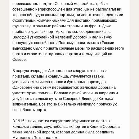
перевозок показал, что Северный морской театр был
совершенно неприспособлен для этого. Он не располагал ни
хорошо оборудованными портами, ни достаточно надежными
сухопутными коммуникациями для доставки прибывающих
грузов в центральные районы страны и на фронт. Даже
наиболее крупный порт Архангельск, соединявшийся с
Вологдой узкоколейной железной дорогой, имел низкую
пропускную способность. Поэтому правительство России
вынуждено было принять срочные меры по расширению этого
порта и строительству новых портов и коммуникаций на
Севере.
В первую очередь в Архангельске сооружаются новые
пристани, склады и хранилища, углубляется гавань,
увеличивается число кранов и буксирных пароходов.
Одновременно с этим перешивается: железная дорога на
участке Архангельск — Вологда с узкой колеи на широкую и
углубляется водный путь по Северной Двине до Котласа
включительно. Все это значительно увеличило пропускную
способность порта.
В 1915 г. начинается сооружение Мурманского порта в
Кольском заливе, двух небольших портов в Кеми и Сороке, а
также железной дороги, которая должна была соединить
Мурманск с Петроградом.