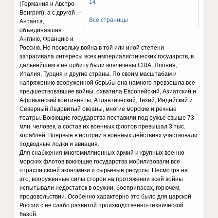
14
(Германия и Австро-
Венгрия), а с другой —
Все страницы
Антанта,
объединявшая
Англию, Францию и
Россию. Но поскольку война в той или иной степени
затрагивала интересы всех империалистических государств, в
дальнейшем в ее орбиту были вовлечены США, Япония,
Италия, Турция и другие страны. По своим масштабам и
напряжению вооруженной борьбы она намного превзошла все
предшествовавшие войны: охватила Европейский, Азиатский и
Африканский континенты, Атлантический, Тихий, Индийский и
Северный Ледовитый океаны, многие морские и речные
театры. Воюющие государства поставили под ружье свыше 73
млн. человек, а состав их военных флотов превышал 3 тыс.
кораблей. Впервые в истории в военных действиях участвовали
подводные лодки и авиация.
Для снабжения многомиллионных армий и крупных военно-
морских флотов воюющие государства мобилизовали все
отрасли своей экономики и сырьевые ресурсы. Несмотря на
это, вооруженные силы сторон на протяжении всей войны
испытывали недостаток в оружии, боеприпасах, горючем,
продовольствии. Особенно характерно это было для царской
России с ее слабо развитой производственно-технической
базой.