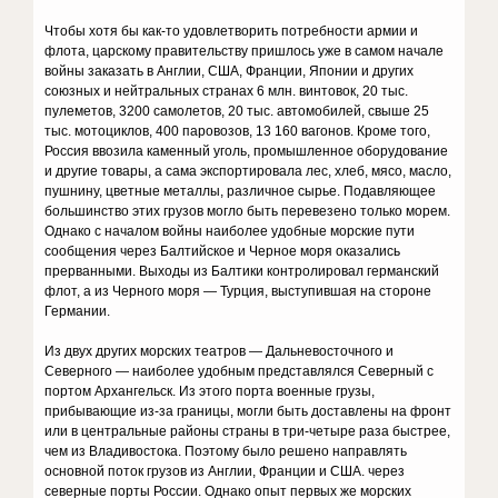
Чтобы хотя бы как-то удовлетворить потребности армии и
флота, царскому правительству пришлось уже в самом начале
войны заказать в Англии, США, Франции, Японии и других
союзных и нейтральных странах 6 млн. винтовок, 20 тыс.
пулеметов, 3200 самолетов, 20 тыс. автомобилей, свыше 25
тыс. мотоциклов, 400 паровозов, 13 160 вагонов. Кроме того,
Россия ввозила каменный уголь, промышленное оборудование
и другие товары, а сама экспортировала лес, хлеб, мясо, масло,
пушнину, цветные металлы, различное сырье. Подавляющее
большинство этих грузов могло быть перевезено только морем.
Однако с началом войны наиболее удобные морские пути
сообщения через Балтийское и Черное моря оказались
прерванными. Выходы из Балтики контролировал германский
флот, а из Черного моря — Турция, выступившая на стороне
Германии.
Из двух других морских театров — Дальневосточного и
Северного — наиболее удобным представлялся Северный с
портом Архангельск. Из этого порта военные грузы,
прибывающие из-за границы, могли быть доставлены на фронт
или в центральные районы страны в три-четыре раза быстрее,
чем из Владивостока. Поэтому было решено направлять
основной поток грузов из Англии, Франции и США. через
северные порты России. Однако опыт первых же морских