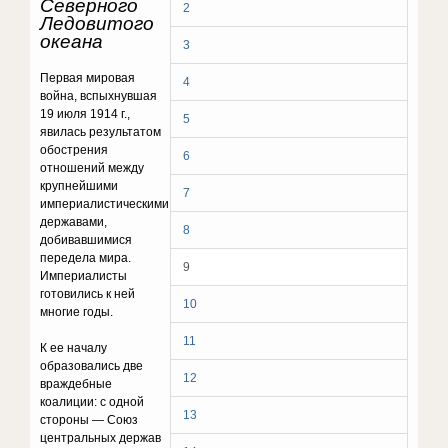
Северного
2
Ледовитого
океана
3
Первая мировая
4
война, вспыхнувшая
19 июля 1914 г.,
5
явилась результатом
обострения
6
отношений между
крупнейшими
7
империалистическими
державами,
8
добивавшимися
передела мира.
9
Империалисты
готовились к ней
10
многие годы.
11
К ее началу
образовались две
12
враждебные
коалиции: с одной
13
стороны — Союз
центральных держав