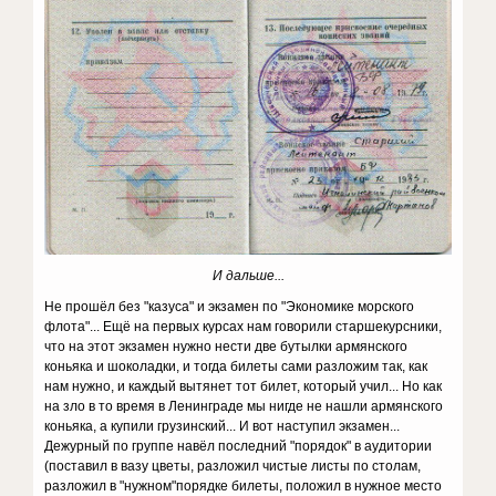
И дальше...
Не прошёл без "казуса" и экзамен по "Экономике морского
флота"... Ещё на первых курсах нам говорили старшекурсники,
что на этот экзамен нужно нести две бутылки армянского
коньяка и шоколадки, и тогда билеты сами разложим так, как
нам нужно, и каждый вытянет тот билет, который учил... Но как
на зло в то время в Ленинграде мы нигде не нашли армянского
коньяка, а купили грузинский... И вот наступил экзамен...
Дежурный по группе навёл последний "порядок" в аудитории
(поставил в вазу цветы, разложил чистые листы по столам,
разложил в "нужном"порядке билеты, положил в нужное место