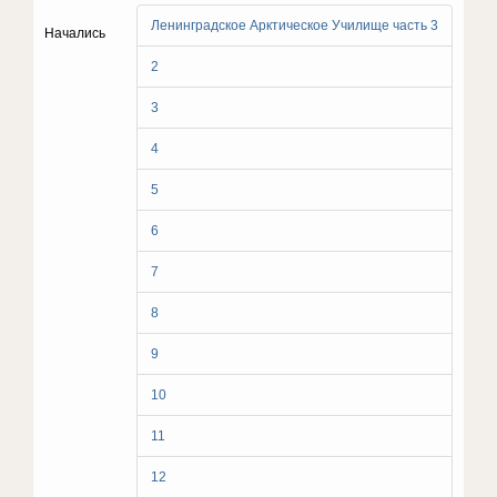
Ленинградское Арктическое Училище часть 3
Начались
2
3
4
5
6
7
8
9
10
11
12