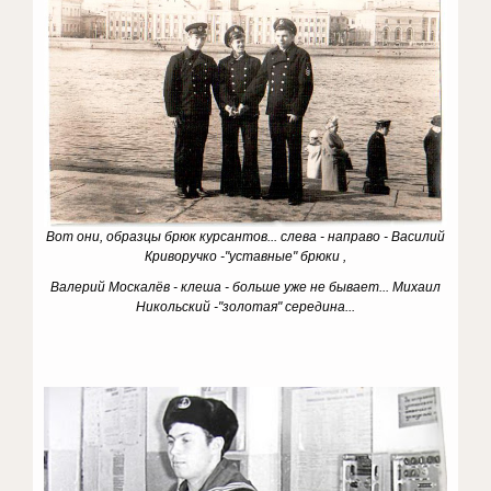
Вот они, образцы брюк курсантов... слева - направо - Василий
Криворучко -"уставные" брюки ,
Валерий Москалёв - клеша - больше уже не бывает... Михаил
Никольский -"золотая" середина...