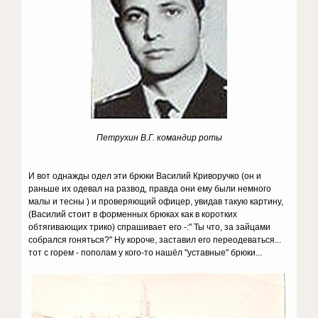
Петрухин В.Г. командир роты
И вот однажды одел эти брюки Василий Криворучко (он и
раньше их одевал на развод, правда они ему были немного
малы и тесны ) и проверяющий офицер, увидав такую картину,
(Василий стоит в форменных брюках как в коротких
обтягивающих трико) спрашивает его -:" Ты что, за зайцами
собрался гоняться?" Ну короче, заставил его переодеваться...
тот с горем - пополам у кого-то нашёл "уставные" брюки...