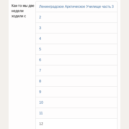
Как-то мы две
Ленинградское Арктическое Училище часть 3
недели
ходили с
2
3
4
5
6
7
8
9
10
11
12