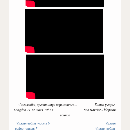
Фолкленды, аргентинцы огрызаются... Битва у горы
Longdon 11 12 июня 1982 г Sea Harrier - Морские
гончие
Чужая война -часть 6
Чужая
война -часть 7
Чужая война