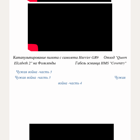
Катапультирование пилота с самолета Harrier GR9 Отход "Queen
Elizabeth 2" на Фолкленды Гибель эсминца HMS "Coventry"
Чужая война -часть 3
Чужая война -часть 3
Чужая
война -часть 4