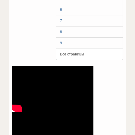
6
7
8
9
Все страницы