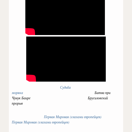
Судьба
моряка
Битва при
Чунук Баире Брусиловский
прорыв
Первая Мировая (глазами европейцев)
Первая Мировая (глазами европейцев)