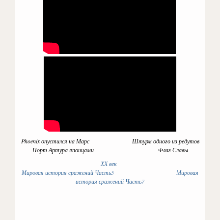
Phoenix опустился на Марс Штурм одного из редутов
Порт Артура японцами Флаг Славы
ХХ век
Мировая история сражений Часть5
Мировая
история сражений Часть7