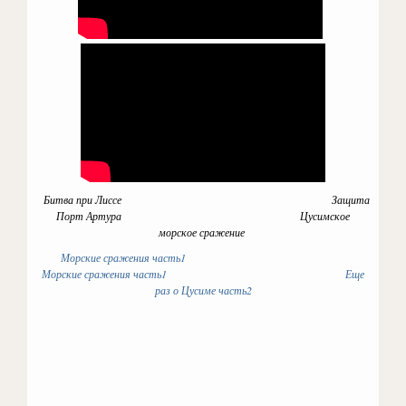
Битва при Лиссе Защита
Порт Артура Цусимское
морское сражение
Морские сражения часть1
Морские сражения часть1
Еще
раз о Цусиме часть2