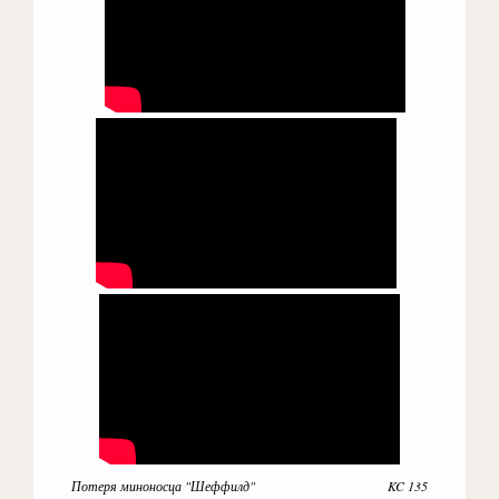
Потеря миноносца "Шеффилд" KC 135