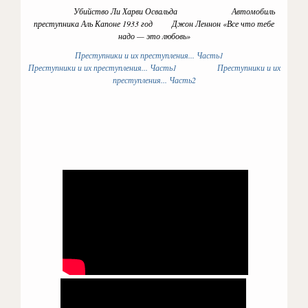
Убийство Ли Харви Освальда Автомобиль
преступника Аль Капоне 1933 год Джон Леннон «Все что тебе
надо — это любовь»
Преступники и их преступления... Часть1
Преступники и их преступления... Часть1
Преступники и их
преступления... Часть2