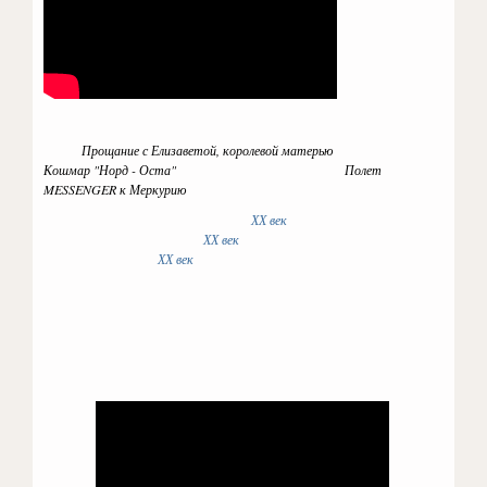
Прощание с Елизаветой, королевой матерью
Кошмар "Норд - Оста" Полет
MESSENGER к Меркурию
ХХ век
ХХ век
ХХ век