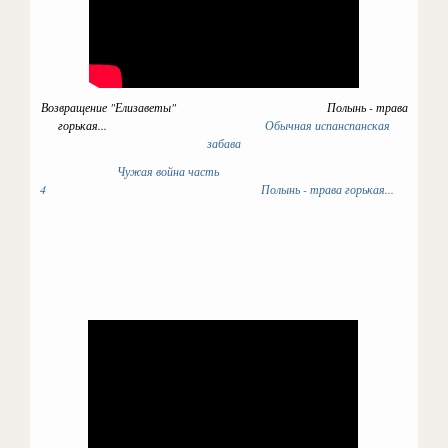
Возвращение "Елизаветы" Полынь - трава
горькая...
Обычная испанспанская
забава
Чужая война часть
4
Полынь - трава горькая...