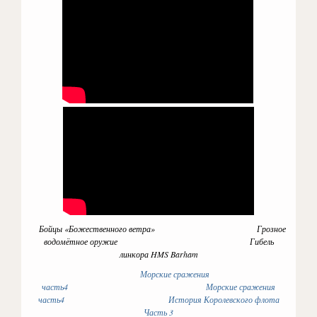
Бойцы «Божественного ветра» Грозное
водомётное оружие
Гибель
линкора HMS Barham
Морские сражения
часть4
Морские сражения
часть4
История Королевского флота
Часть 3