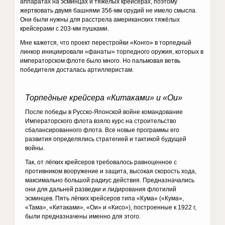
аппаратах на эсминцах и тяжёлых крейсерах, поэтому
жертвовать двумя башнями 356-мм орудий не имело смысла.
Они были нужны для расстрела американских тяжёлых
крейсерами с 203-мм пушками.
Мне кажется, что проект перестройки «Конго» в торпедный
линкор инициировали «фанаты» торпедного оружия, которых в
императорском флоте было много. Но пальмовая ветвь
победителя досталась артиллеристам.
Торпедные крейсера «Китаками» и «Ои»
После победы в Русско-Японской войне командование
Императорского флота взяло курс на строительство
сбалансированного флота. Все новые программы его
развития определялись стратегией и тактикой будущей
войны.
Так, от лёгких крейсеров требовалось равноценное с
противником вооружение и защита, высокая скорость хода,
максимально большой радиус действия. Предназначались
они для дальней разведки и лидирования флотилий
эсминцев. Пять лёгких крейсеров типа «Кума» («Кума»,
«Тама», «Китаками», «Ои» и «Кисо»), построенные к 1922 г,
были предназначены именно для этого.