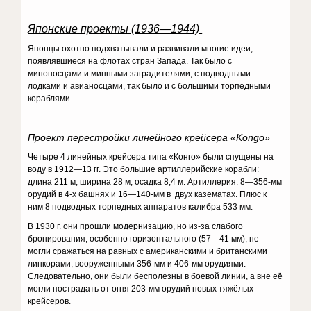
Японские проекты (1936—1944)
Японцы охотно подхватывали и развивали многие идеи,
появлявшиеся на флотах стран Запада. Так было с
миноносцами и минными заградителями, с подводными
лодками и авианосцами, так было и с большими торпедными
кораблями.
Проект перестройки линейного крейсера «
Kongo
»
Четыре 4 линейных крейсера типа «Конго» были спущены на
воду в 1912—13 гг. Это большие артиллерийские корабли:
длина 211 м, ширина 28 м, осадка 8,4 м. Артиллерия: 8—356-мм
орудий в 4-х башнях и 16—140-мм в двух казематах. Плюс к
ним 8 подводных торпедных аппаратов калибра 533 мм.
В 1930 г. они прошли модернизацию, но из-за слабого
бронирования, особенно горизонтального (57—41 мм), не
могли сражаться на равных с американскими и британскими
линкорами, вооруженными 356-мм и 406-мм орудиями.
Следовательно, они были бесполезны в боевой линии, а вне её
могли пострадать от огня 203-мм орудий новых тяжёлых
крейсеров.