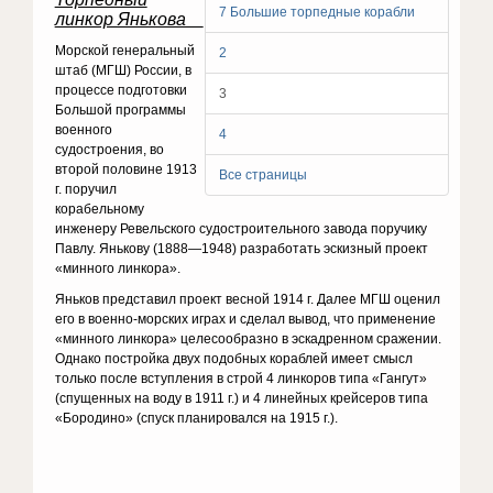
7 Большие торпедные корабли
линкор Янькова
Морской генеральный
2
штаб (МГШ) России, в
процессе подготовки
3
Большой программы
военного
4
судостроения, во
второй половине 1913
Все страницы
г. поручил
корабельному
инженеру Ревельского судостроительного завода поручику
Павлу. Янькову (1888—1948) разработать эскизный проект
«минного линкора».
Яньков представил проект весной 1914 г. Далее МГШ оценил
его в военно-морских играх и сделал вывод, что применение
«минного линкора» целесообразно в эскадренном сражении.
Однако постройка двух подобных кораблей имеет смысл
только после вступления в строй 4 линкоров типа «Гангут»
(спущенных на воду в 1911 г.) и 4 линейных крейсеров типа
«Бородино» (спуск планировался на 1915 г.).