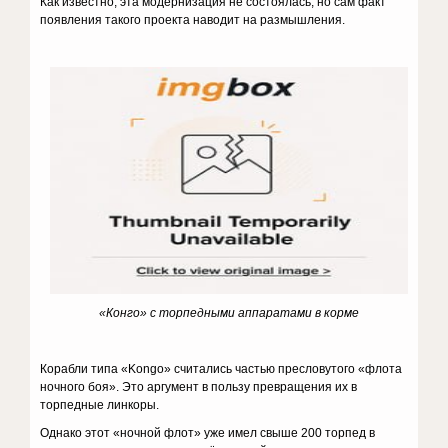
Как известно, эта модернизация не состоялась, но сам факт
появления такого проекта наводит на размышления.
«Конго» с торпедными аппаратами в корме
Корабли типа «Kongo» считались частью пресловутого «флота
ночного боя». Это аргумент в пользу превращения их в
торпедные линкоры.
Однако этот «ночной флот» уже имел свыше 200 торпед в