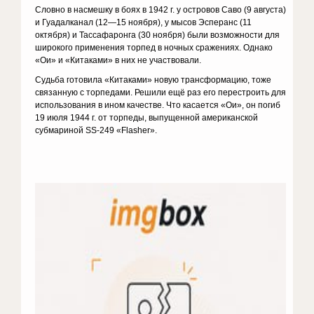
Словно в насмешку в боях в 1942 г. у островов Саво (9 августа)
и Гуадалканал (12—15 ноября), у мысов Эсперанс (11
октября) и Тассафаронга (30 ноября) были возможности для
широкого применения торпед в ночных сражениях. Однако
«Ои» и «Китаками» в них не участвовали.
Судьба готовила «Китаками» новую трансформацию, тоже
связанную с торпедами. Решили ещё раз его перестроить для
использования в ином качестве. Что касается «Ои», он погиб
19 июля 1944 г. от торпеды, выпущенной американской
субмариной SS-249 «Flasher».