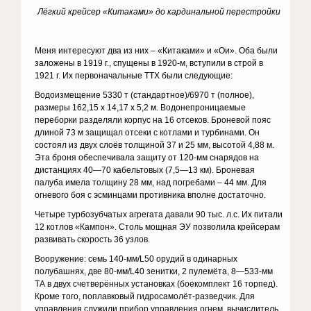
Лёгкий крейсер «Китаками» до кардинальной перестройки
Меня интересуют два из них – «Китаками» и «Ои». Оба были
заложены в 1919 г., спущены в 1920-м, вступили в строй в
1921 г. Их первоначальные ТТХ были следующие:
Водоизмещение 5330 т (стандартное)/6970 т (полное),
размеры 162,15 х 14,17 х 5,2 м. Водонепроницаемые
переборки разделяли корпус на 16 отсеков. Броневой пояс
длиной 73 м защищал отсеки с котлами и турбинами. Он
состоял из двух слоёв толщиной 37 и 25 мм, высотой 4,88 м.
Эта броня обеспечивала защиту от 120-мм снарядов на
дистанциях 40—70 кабельтовых (7,5—13 км). Броневая
палуба имела толщину 28 мм, над погребами – 44 мм. Для
огневого боя с эсминцами противника вполне достаточно.
Четыре турбозубчатых агрегата давали 90 тыс. л.с. Их питали
12 котлов «Кампон». Столь мощная ЭУ позволила крейсерам
развивать скорость 36 узлов.
Вооружение: семь 140-мм/L50 орудий в одинарных
полубашнях, две 80-мм/L40 зенитки, 2 пулемёта, 8—533-мм
ТА в двух счетверённых установках (боекомплект 16 торпед).
Кроме того, поплавковый гидросамолёт-разведчик. Для
управления служили прибор управления огнем, вычислитель,