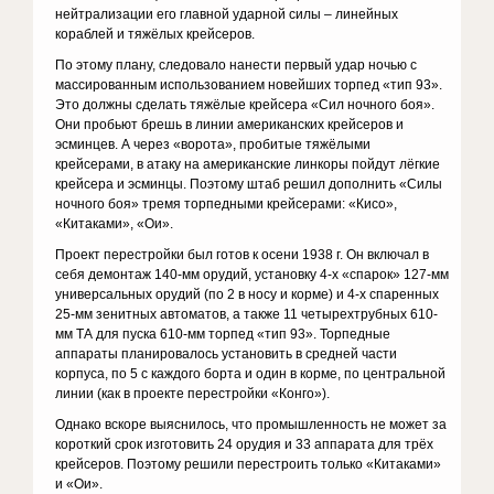
нейтрализации его главной ударной силы – линейных
кораблей и тяжёлых крейсеров.
По этому плану, следовало нанести первый удар ночью с
массированным использованием новейших торпед «тип 93».
Это должны сделать тяжёлые крейсера «Сил ночного боя».
Они пробьют брешь в линии американских крейсеров и
эсминцев. А через «ворота», пробитые тяжёлыми
крейсерами, в атаку на американские линкоры пойдут лёгкие
крейсера и эсминцы. Поэтому штаб решил дополнить «Силы
ночного боя» тремя торпедными крейсерами: «Кисо»,
«Китаками», «Ои».
Проект перестройки был готов к осени 1938 г. Он включал в
себя демонтаж 140-мм орудий, установку 4-х «спарок» 127-мм
универсальных орудий (по 2 в носу и корме) и 4-х спаренных
25-мм зенитных автоматов, а также 11 четырехтрубных 610-
мм ТА для пуска 610-мм торпед «тип 93». Торпедные
аппараты планировалось установить в средней части
корпуса, по 5 с каждого борта и один в корме, по центральной
линии (как в проекте перестройки «Конго»).
Однако вскоре выяснилось, что промышленность не может за
короткий срок изготовить 24 орудия и 33 аппарата для трёх
крейсеров. Поэтому решили перестроить только «Китаками»
и «Ои».