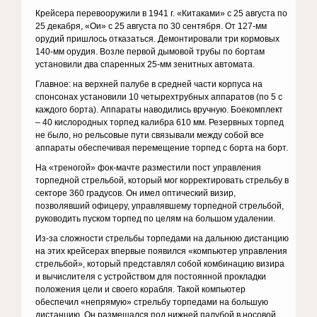
Крейсера перевооружили в 1941 г. «Китаками» с 25 августа по
25 декабря, «Ои» с 25 августа по 30 сентября. От 127-мм
орудий пришлось отказаться. Демонтировали три кормовых
140-мм орудия. Возле первой дымовой трубы по бортам
установили два спаренных 25-мм зенитных автомата.
Главное: на верхней палубе в средней части корпуса на
спонсонах установили 10 четырехтрубных аппаратов (по 5 с
каждого борта). Аппараты наводились вручную. Боекомплект
– 40 кислородных торпед калибра 610 мм. Резервных торпед
не было, но рельсовые пути связывали между собой все
аппараты обеспечивая перемещение торпед с борта на борт.
На «треногой» фок-мачте разместили пост управления
торпедной стрельбой, который мог корректировать стрельбу в
секторе 360 градусов. Он имел оптический визир,
позволявший офицеру, управлявшему торпедной стрельбой,
руководить пуском торпед по целям на большом удалении.
Из-за сложности стрельбы торпедами на дальнюю дистанцию
на этих крейсерах впервые появился «компьютер управления
стрельбой», который представлял собой комбинацию визира
и вычислителя с устройством для постоянной прокладки
положения цели и своего корабля. Такой компьютер
обеспечил «непрямую» стрельбу торпедами на большую
дистанцию. Он размещался под нижней палубой в носовой