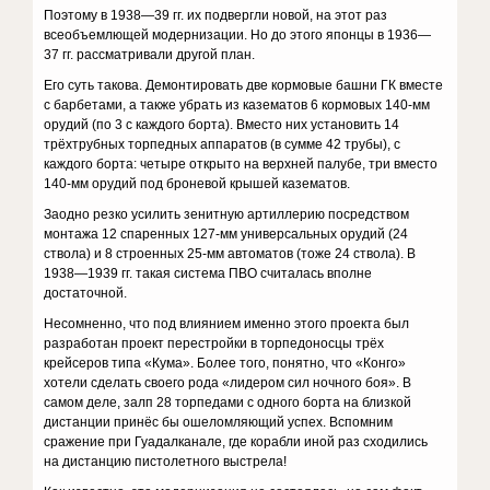
Поэтому в 1938—39 гг. их подвергли новой, на этот раз
всеобъемлющей модернизации. Но до этого японцы в 1936—
37 гг. рассматривали другой план.
Его суть такова. Демонтировать две кормовые башни ГК вместе
с барбетами, а также убрать из казематов 6 кормовых 140-мм
орудий (по 3 с каждого борта). Вместо них установить 14
трёхтрубных торпедных аппаратов (в сумме 42 трубы), с
каждого борта: четыре открыто на верхней палубе, три вместо
140-мм орудий под броневой крышей казематов.
Заодно резко усилить зенитную артиллерию посредством
монтажа 12 спаренных 127-мм универсальных орудий (24
ствола) и 8 строенных 25-мм автоматов (тоже 24 ствола). В
1938—1939 гг. такая система ПВО считалась вполне
достаточной.
Несомненно, что под влиянием именно этого проекта был
разработан проект перестройки в торпедоносцы трёх
крейсеров типа «Кума». Более того, понятно, что «Конго»
хотели сделать своего рода «лидером сил ночного боя». В
самом деле, залп 28 торпедами с одного борта на близкой
дистанции принёс бы ошеломляющий успех. Вспомним
сражение при Гуадалканале, где корабли иной раз сходились
на дистанцию пистолетного выстрела!