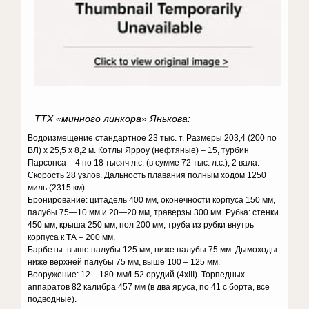
ТТХ «минного линкора» Янькова:
Водоизмещение стандартное 23 тыс. т. Размеры 203,4 (200 по
ВЛ) х 25,5 х 8,2 м. Котлы Ярроу (нефтяные) – 15, турбин
Парсонса – 4 по 18 тысяч л.с. (в сумме 72 тыс. л.с.), 2 вала.
Скорость 28 узлов. Дальность плавания полным ходом 1250
миль (2315 км).
Бронирование: цитадель 400 мм, оконечности корпуса 150 мм,
палубы 75—10 мм и 20—20 мм, траверзы 300 мм. Рубка: стенки
450 мм, крыша 250 мм, пол 200 мм, труба из рубки внутрь
корпуса к ТА – 200 мм.
Барбеты: выше палубы 125 мм, ниже палубы 75 мм. Дымоходы:
ниже верхней палубы 75 мм, выше 100 – 125 мм.
Вооружение: 12 – 180-мм/L52 орудий (4xIII). Торпедных
аппаратов 82 калибра 457 мм (в два яруса, по 41 с борта, все
подводные).