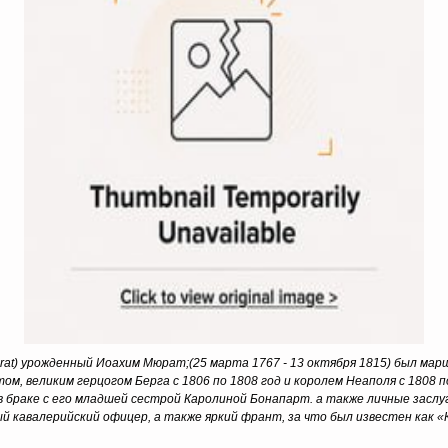
at) урожденный Иоахим Мюрат;(25 марта 1767 - 13 октября 1815) был мар
м, великим герцогом Берга с 1806 по 1808 год и королем Неаполя с 1808 
 браке с его младшей сестрой Каролиной Бонапарт. а также личные заслу
 кавалерийский офицер, а также яркий франт, за что был известен как «