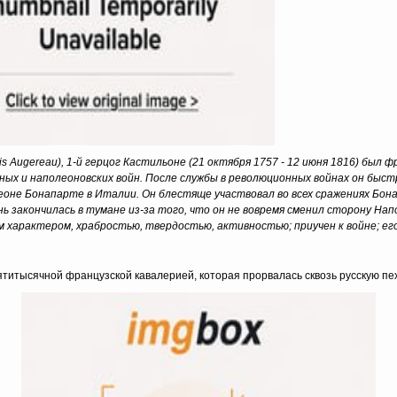
ois Augereau), 1-й герцог Кастильоне (21 октября 1757 - 12 июня 1816) был
ых и наполеоновских войн. После службы в революционных войнах он быст
еоне Бонапарте в Италии. Он блестяще участвовал во всех сражениях Бона
 закончилась в тумане из-за того, что он не вовремя сменил сторону Нап
характером, храбростью, твердостью, активностью; приучен к войне; его 
ятитысячной французской кавалерией, которая прорвалась сквозь русскую пе