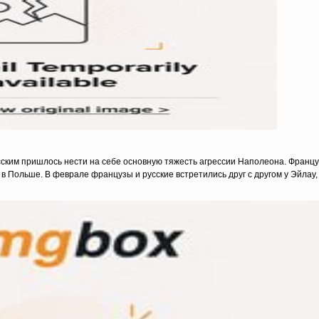
ским пришлось нести на себе основную тяжесть агрессии Наполеона. Франц
 в Польше. В феврале французы и русские встретились друг с другом у Эйлау