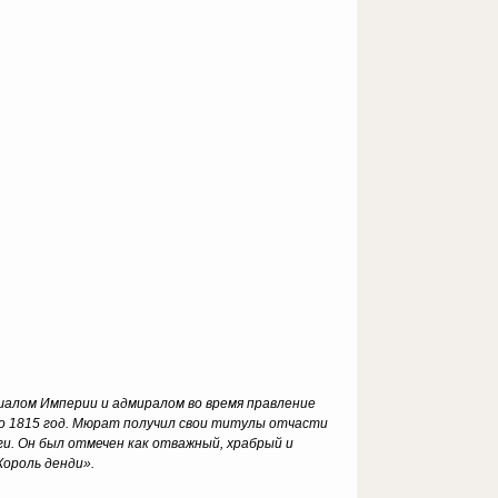
шалом Империи и адмиралом во время правление
по 1815 год. Мюрат получил свои титулы отчасти
ги. Он был отмечен как отважный, храбрый и
Король денди».