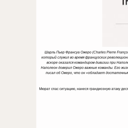
Шарль Пьер Франсуа Ожеро (Charles Pierre Franç
который служил во время французских революционн
вскоре оказался командиром дивизии при Напол
Наполеон доверил Ожеро важные команды. Его жизнь
писал об Ожеро, что он «обладает достаточным 
Мюрат спас ситуацию, нанеся грандиозную атаку дес