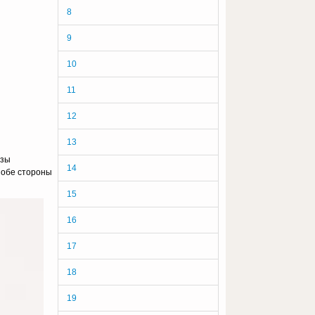
8
9
10
11
12
13
узы
14
, обе стороны
15
16
17
18
19