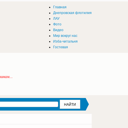
Главная
Днепровская флотилия
ЛАУ
Фото
Видео
Мир вокруг нас
Изба-читальня
Гостевая
инам...