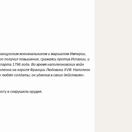
 французским военачальником и маршалом Империи,
ро получил повышение, сражаясь против Испании, и
парта 1796 года. Во время наполеоновских войн
олеона на короля Франции Людовика XVIII. Наполеон
любят солдаты; он удачлив в своих действиях».
хоту и сокрушила орудия.