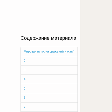
Содержание материала
Мировая история сражений Часть4
2
3
4
5
6
7