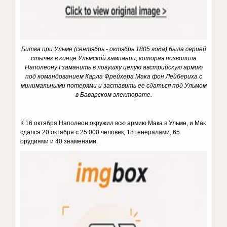
Битва при Ульме (сентябрь - октябрь 1805 года) была серией
стычек в конце Ульмской кампании, которая позволила
Наполеону I заманить в ловушку целую австрийскую армию
под командованием Карла Фрейхера Мака фон Лейбериха с
минимальными потерями и заставить ее сдаться под Ульмом
в Баварском электорате.
К 16 октября Наполеон окружил всю армию Мака в Ульме, и Мак
сдался 20 октября с 25 000 человек, 18 генералами, 65
орудиями и 40 знаменами.