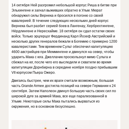
14 октября Ней разгромил небольшой корпус Риша в битве при
Эльхингене и загнал выживших обратно в Ульм. Мюрат
обнаружил силы Вернека и бросился в погоню со своей
кавалерией. В течение следующих нескольких дней корпус
Вернека был разбит серией боев в Лангенау, Хербрехтингене,
Нёрдлингене и Нересхайме. 18 октября он сдал остатки своих
войск. Только эрцгерцог Фердинанд Карл Йозеф Австрийский и
несколько других генералов бежали в Богемию с примерно 1200
кавалеристами. Тем временем Сульт обеспечил капитуляцию
4600 австрийцев при Меммингене и двинулся на север, чтобы
ударить Мака с юга. Джеллачик проскользнул мимо Сульта и
сбежал на юг, после чего его выследили и схватили во время
капитуляции Дорнбирна в середине ноября поздно прибывшим
VII корпусом Пьера Ожеро.
Двигаясь быстрее, чем их враги считали возможным, большая
часть Grande Armee достигла позиций на севере Германии к 24
сентября. Затем Наполеон двинул большую часть своих сил по
широкой дуге за армией Мака, все еще парализованной в
Ульме. Некоторые силы Мака пытались вырваться из
окружения, но в основном безуспешно.