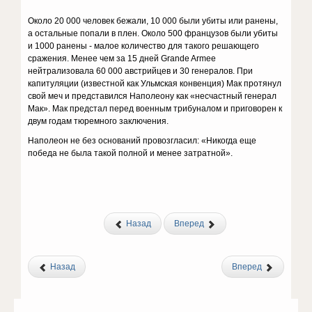
Около 20 000 человек бежали, 10 000 были убиты или ранены,
а остальные попали в плен. Около 500 французов были убиты
и 1000 ранены - малое количество для такого решающего
сражения. Менее чем за 15 дней Grande Armеe
нейтрализовала 60 000 австрийцев и 30 генералов. При
капитуляции (известной как Ульмская конвенция) Мак протянул
свой меч и представился Наполеону как «несчастный генерал
Мак». Мак предстал перед военным трибуналом и приговорен к
двум годам тюремного заключения.
Наполеон не без оснований провозгласил: «Никогда еще
победа не была такой полной и менее затратной».
Назад
Вперед
Назад
Вперед