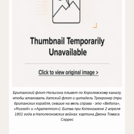
Британский флот Нельсона плывет по Королевскому каналу,
чтобы атаковать датский флот и цитадель Трекронер (три
британских корабля, севшие на мель справа - это «Bellona»,
«Russell» и «Agamemnon»): Битва при Копенгагене 2 апреля
1801 года в Наполеоновских войнах: картина Джона Томаса
Серрес