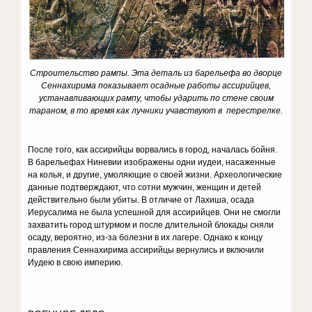
Строительство рампы.
Эта деталь из барельефа во дворце
Сеннахирима показывает осадные работы ассирийцев,
устанавливающих рампу, чтобы ударить по стене своим
тараном, в то время как лучники учавствуют в перестрелке.
После того, как ассирийцы ворвались в город, началась бойня.
В барельефах Ниневии изображены одни иудеи, насаженные
на колья, и другие, умоляющие о своей жизни. Археологические
данные подтверждают, что сотни мужчин, женщин и детей
действительно были убиты. В отличие от Лахиша, осада
Иерусалима не была успешной для ассирийцев. Они не смогли
захватить город штурмом и после длительной блокады сняли
осаду, вероятно, из-за болезни в их лагере. Однако к концу
правления Сеннахирима ассирийцы вернулись и включили
Иудею в свою империю.