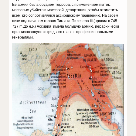
Её армия была орудием террора, с применением пыток,
массовых убийств и массовой депортации, чтобы отомстить
всем, кто сопротивлялся ассирийскому правлению. На своем
пике под началом короля Тиглата-Пилезера III (правил в 745–
727 гг. До н.э.) Ассирия имела большую армию, иерархически
организованную в отряды во главе с профессиональными
генералами.