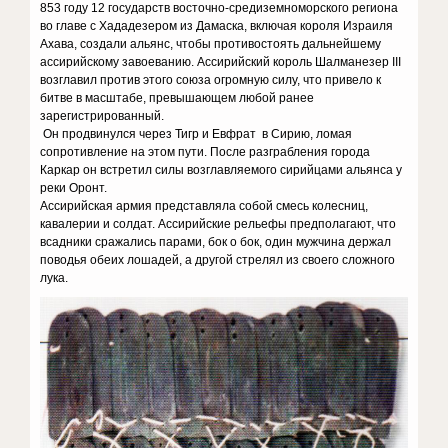
853 году 12 государств восточно-средиземноморского региона
во главе с Хададезером из Дамаска, включая короля Израиля
Ахава, создали альянс, чтобы противостоять дальнейшему
ассирийскому завоеванию. Ассирийский король Шалманезер III
возглавил против этого союза огромную силу, что привело к
битве в масштабе, превышающем любой ранее
зарегистрированный.
Он продвинулся через Тигр и Евфрат в Сирию, ломая
сопротивление на этом пути. После разграбления города
Каркар он встретил силы возглавляемого сирийцами альянса у
реки Оронт.
Ассирийская армия представляла собой смесь колесниц,
кавалерии и солдат. Ассирийские рельефы предполагают, что
всадники сражались парами, бок о бок, один мужчина держал
поводья обеих лошадей, а другой стрелял из своего сложного
лука.