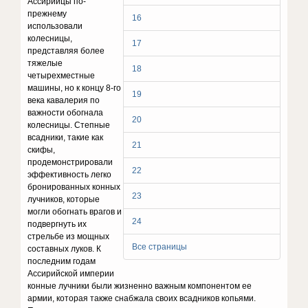
Ассирийцы по-
прежнему
16
использовали
колесницы,
17
представляя более
тяжелые
18
четырехместные
машины, но к концу 8-го
19
века кавалерия по
важности обогнала
20
колесницы. Степные
всадники, такие как
21
скифы,
продемонстрировали
22
эффективность легко
бронированных конных
23
лучников, которые
могли обогнать врагов и
24
подвергнуть их
стрельбе из мощных
Все страницы
составных луков. К
последним годам
Ассирийской империи
конные лучники были жизненно важным компонентом ее
армии, которая также снабжала своих всадников копьями.