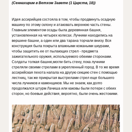
(Сеннахирим в Ветхом Завете (1 Царств, 18))
Идея ассирийцев состояла в том, чтобы продвинуть осадную
машину по этому склону и атаковать верхнюю часть стены.
Главным элементом осады была деревянная башня,
установленная на четырех колесах. Лучники находились на
вершине башни, а один или два тарана торчали внизу. Вся
конструкция была покрыта влажными кожаными шкурами,
чтобы защитить ее от пылающих стрел - предмета
зажигательного оружия, используемого обеими сторонами.
Солдаты толкая башню,могли бить стену, пока лучники
стреляли своими стрелами в укрепленный город. В то же время
ассирийская пехота напала на другую секцию стен с помощью
лестниц, так же прикрытая выстрелами стрел еще большего
числа лучников и каменщиков. Мы не знаем, как долго
продолжался штурм Лачиша или каковы были потери с обеих
сторон, но боевые действия, вероятно, были очень жестокими.