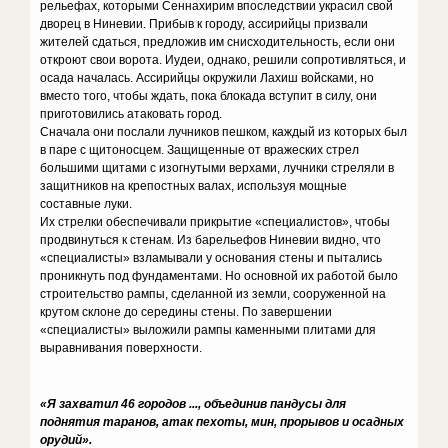
рельефах, которыми Сеннахирим впоследствии украсил свой
дворец в Ниневии. Прибыв к городу, ассирийцы призвали
жителей сдаться, предложив им снисходительность, если они
откроют свои ворота. Иудеи, однако, решили сопротивляться, и
осада началась. Ассирийцы окружили Лахиш войсками, но
вместо того, чтобы ждать, пока блокада вступит в силу, они
приготовились атаковать город.
Сначала они послали лучников пешком, каждый из которых был
в паре с щитоносцем. Защищенные от вражеских стрел
большими щитами с изогнутыми верхами, лучники стреляли в
защитников на крепостных валах, используя мощные
составные луки.
Их стрелки обеспечивали прикрытие «специалистов», чтобы
продвинуться к стенам. Из барельефов Ниневии видно, что
«специалисты» взламывали у основания стены и пытались
проникнуть под фундаментами. Но основной их работой было
строительство рампы, сделанной из земли, сооруженной на
крутом склоне до середины стены. По завершении
«специалисты» выложили рампы каменными плитами для
выравнивания поверхности.
«Я захватил 46 городов ..., объединив пандусы для
поднятия таранов, атак пехоты, мин, прорывов и осадных
орудий».