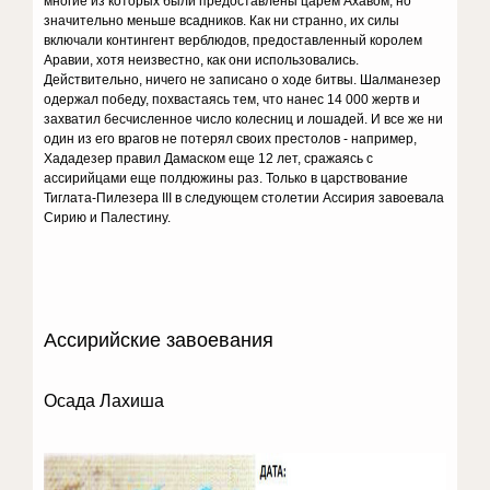
многие из которых были предоставлены царем Ахавом, но
значительно меньше всадников. Как ни странно, их силы
включали контингент верблюдов, предоставленный королем
Аравии, хотя неизвестно, как они использовались.
Действительно, ничего не записано о ходе битвы. Шалманезер
одержал победу, похвастаясь тем, что нанес 14 000 жертв и
захватил бесчисленное число колесниц и лошадей. И все же ни
один из его врагов не потерял своих престолов - например,
Хададезер правил Дамаском еще 12 лет, сражаясь с
ассирийцами еще полдюжины раз. Только в царствование
Тиглата-Пилезера III в следующем столетии Ассирия завоевала
Сирию и Палестину.
Ассирийские завоевания
Осада Лахиша