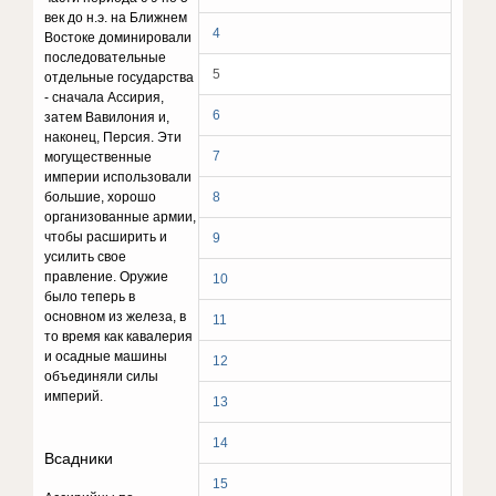
век до н.э. на Ближнем
4
Востоке доминировали
последовательные
5
отдельные государства
- сначала Ассирия,
6
затем Вавилония и,
наконец, Персия. Эти
7
могущественные
империи использовали
большие, хорошо
8
организованные армии,
чтобы расширить и
9
усилить свое
правление. Оружие
10
было теперь в
основном из железа, в
11
то время как кавалерия
и осадные машины
12
объединяли силы
империй.
13
14
Всадники
15