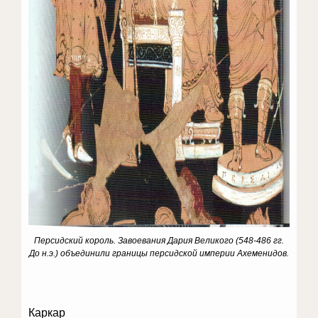
Персидский король
. Завоевания Дария Великого (548-486 гг.
До н.э.) объединили границы персидской империи Ахеменидов.
Каркар