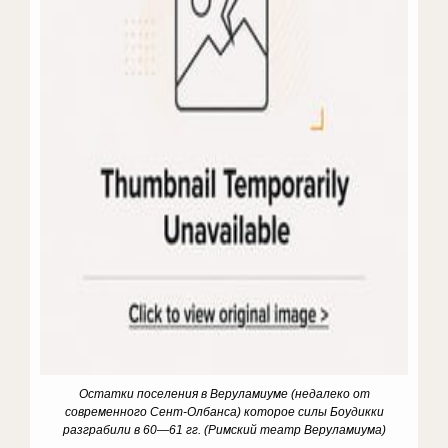
Остатки поселения в Веруламиуме (недалеко от
современного Сент-Олбанса) которое силы Боудикки
разграбили в 60—61 гг. (Римский театр Веруламиума)