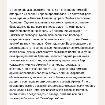
В последние два десятилетия I в. до н.э. граница Римской
империи в Северной Европе простиралась на восток от реки
Рейн - границы Римской Галлии - до реки Эльбы в восточной
Германии. Однако завоевание жестоких германских племен
было далеко не полным, и в первом десятилетии нового
столетия произошли отдельные восстания. Летом 9 г. н. э.
Римский полководец Публий Квинтилий Вар проводил
операции в центральной Германии, к востоку от реки Везер, с
армией из трех легионов - Семнадцатого, Восемнадцатого и
Девятнадцатого - в сопровождении немецких вспомогательных
войск. Командующим вспомогательными от племени черуши
был принц по имени Арминий, который служил римлянам в
течение нескольких лет, завоевав их доверие. Когда Вар
услышал слухи, что Арминий планировал возглавить
восстание, он отказался верить им. В конце лета римская
армия направилась обратно к своим зимним квартирам,
обремененная длинным составом багажа и последователей
лагеря, в том числе многих солдатских семей. Арминий и его
помощники вскоре оставили их, доказав, чтослухи были хорошо
обоснованы. Без немецких разведчиков, которые могли бы
вести их или предупредить о засаде, римляне вошли в
зловещий болотистый Тевтобергский лес.