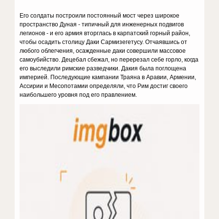
Его солдаты построили постоянный мост через широкое
пространство Дуная - типичный для инженерных подвигов
легионов - и его армия вторглась в карпатский горный район,
чтобы осадить столицу Даки Сармизегетусу. Отчаявшись от
любого облегчения, осажденные даки совершили массовое
самоубийство. Децебал сбежал, но перерезал себе горло, когда
его выследили римские разведчики. Дакия была поглощена
империей. Последующие кампании Траяна в Аравии, Армении,
Ассирии и Месопотамии определяли, что Рим достиг своего
наибольшего уровня под его правлением.