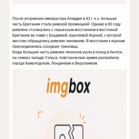
После вторжения императора Клавдия в 43 г. н.э. большая
часть Британии стала римской провинцией. Однако в 60 году
римляне столкнулись с серьезным восстанием в восточной
Британии во главе с Боудиккой, королевой Иценей, с которой
жестоко обращались римские чиновники. В восстании к иценам
присоединились соседние триновцы.
Когда большая часть римских легионов ушла в поход в Англси,
на северо-западе Уэльса, повстанческая армия разграбила
города Камулодонум, Лондиниум и Веруламиум.