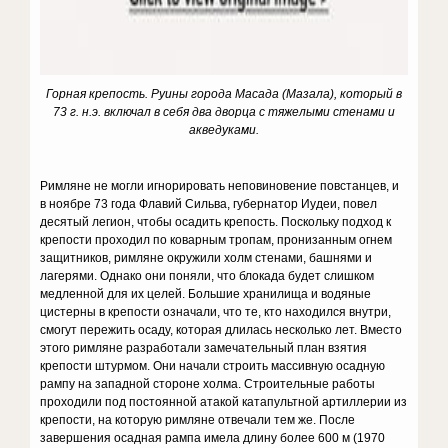
Горная крепость
.
Руины города Масада (Мазала), который в
73 г. н.э. включал в себя два дворца с тяжелыми стенами и
акведуками.
Римляне не могли игнорировать неповиновение повстанцев, и
в ноябре 73 года Флавий Сильва, губернатор Иудеи, повел
десятый легион, чтобы осадить крепость. Поскольку подход к
крепости проходил по коварным тропам, пронизанным огнем
защитников, римляне окружили холм стенами, башнями и
лагерями. Однако они поняли, что блокада будет слишком
медленной для их целей. Большие хранилища и водяные
цистерны в крепости означали, что те, кто находился внутри,
смогут пережить осаду, которая длилась несколько лет. Вместо
этого римляне разработали замечательный план взятия
крепости штурмом. Они начали строить массивную осадную
рампу на западной стороне холма. Строительные работы
проходили под постоянной атакой катапультной артиллерии из
крепости, на которую римляне отвечали тем же. После
завершения осадная рампа имела длину более 600 м (1970