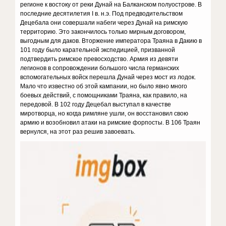
регионе к востоку от реки Дунай на Балканском полуострове. В
последние десятилетия I в. н.э. Под предводительством
Децебала они совершали набеги через Дунай на римскую
территорию. Это закончилось только мирным договором,
выгодным для даков. Вторжение императора Траяна в Дакию в
101 году было карательной экспедицией, призванной
подтвердить римское превосходство. Армия из девяти
легионов в сопровождении большого числа германских
вспомогательных войск перешла Дунай через мост из лодок.
Мало что известно об этой кампании, но было явно много
боевых действий, с помощниками Траяна, как правило, на
передовой. В 102 году Децебал выступал в качестве
миротворца, но когда римляне ушли, он восстановил свою
армию и возобновил атаки на римские форпосты. В 106 Траян
вернулся, на этот раз решив завоевать.