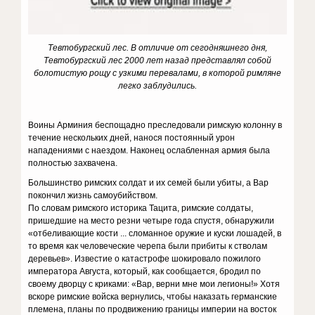
Тевтобургский лес
.
В отличие от сегодняшнего дня,
Тевтобургский лес 2000 лет назад представлял собой
болотистую рощу с узкими перевалами, в которой римляне
легко заблудились.
Воины Арминия беспощадно преследовали римскую колонну в
течение нескольких дней, нанося постоянный урон
нападениями с наездом. Наконец ослабленная армия была
полностью захвачена.
Большинство римских солдат и их семей были убиты, а Вар
покончил жизнь самоубийством.
По словам римского историка Тацита, римские солдаты,
пришедшие на место резни четыре года спустя, обнаружили
«отбеливающие кости ... сломанное оружие и куски лошадей, в
то время как человеческие черепа были прибиты к стволам
деревьев». Известие о катастрофе шокировало пожилого
императора Августа, который, как сообщается, бродил по
своему дворцу с криками: «Вар, верни мне мои легионы!» Хотя
вскоре римские войска вернулись, чтобы наказать германские
племена, планы по продвижению границы империи на восток