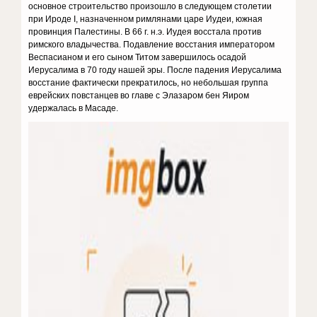
основное строительство произошло в следующем столетии
при Ироде I, назначенном римлянами царе Иудеи, южная
провинция Палестины. В 66 г. н.э. Иудея восстала против
римского владычества. Подавление восстания императором
Веспасианом и его сыном Титом завершилось осадой
Иерусалима в 70 году нашей эры. После падения Иерусалима
восстание фактически прекратилось, но небольшая группа
еврейских повстанцев во главе с Элазаром бен Яиром
удержалась в Масаде.