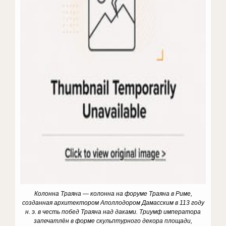
Колонна Траяна — колонна на форуме Траяна в Риме,
созданная архитектором Аполлодором Дамасским в 113 году
н. э. в честь побед Траяна над даками. Триумф императора
запечатлён в форме скульптурного декора площади,