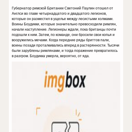
Губернатор римской Британии Светоний Паулин отошел от
Англси во главе четырнадцатого и двадцатого легионов,
которые он разместил в ущелье между лесистыми холмами.
Воины Боудикки, которые значительно превосходили римлян,
начали наступление. Легионеры ждали, пока британцы почти
подошли к ним. Затем, по команде, они бросили свои копья и
вооружились мечами. Когда передние ряды бриттов пали,
воины позади проталкивались вперед в растерянности. Тысячи
были зарублены римлянами, и тогда поражение превратилось
в разгром. Боудикка умерла, вероятно, от яда.