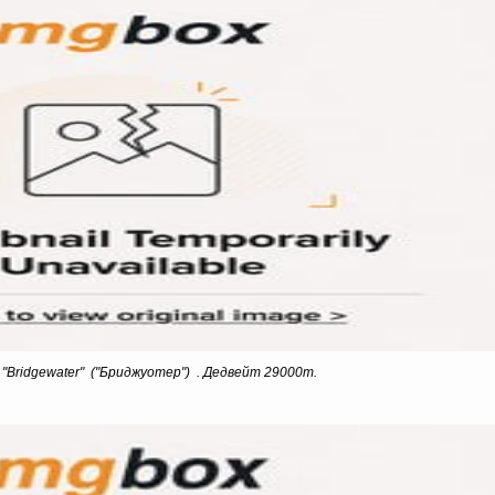
 "Bridgewater" ("Бриджуотер") . Дедвейт 29000т.