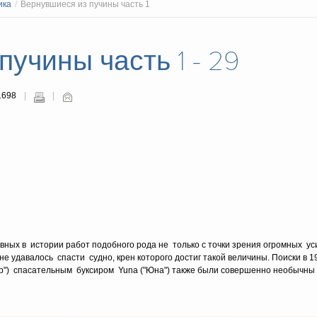
ика
/
Вернувшиеся из пучины часть 1
учины часть 1 - 29
1698
ных в истории работ подобного рода не только с точки зрения огромных ус
 удавалось спасти судно, крен которого достиг такой величины. Поиски в 19
р") спасательным буксиром Yuna ("Юна") также были совершенно необычны -