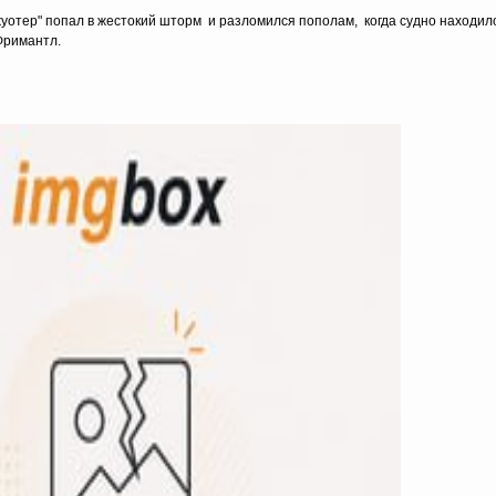
уотер" попал в жестокий шторм и разломился пополам, когда судно находил
Фримантл.