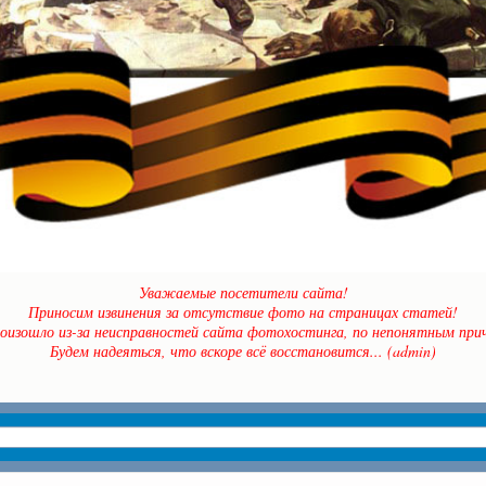
Уважаемые посетители сайта!
Приносим извинения за отсутствие фото на страницах статей!
оизошло из-за неисправностей сайта фотохостинга, по непонятным прич
Будем надеяться, что вскоре всё восстановится... (admin)