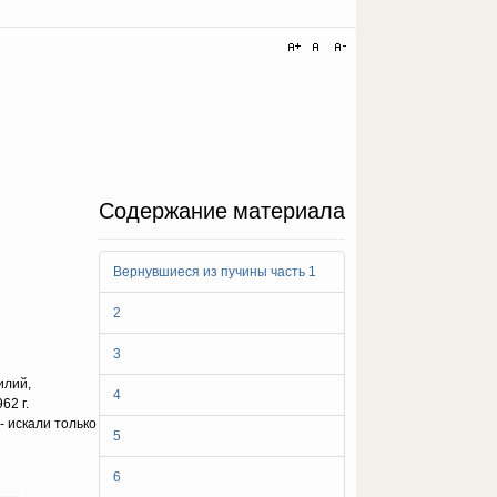
Содержание материала
Вернувшиеся из пучины часть 1
2
3
илий,
4
62 г.
 искали только
5
6