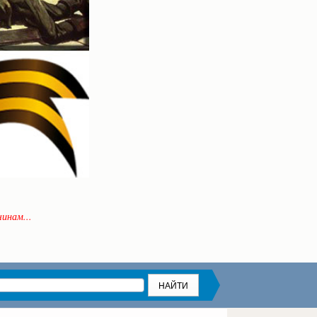
инам...