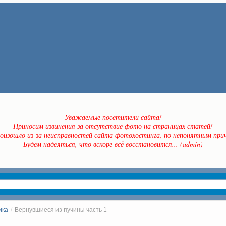
Уважаемые посетители сайта!
Приносим извинения за отсутствие фото на страницах статей!
оизошло из-за неисправностей сайта фотохостинга, по непонятным прич
Будем надеяться, что вскоре всё восстановится... (admin)
ика
/
Вернувшиеся из пучины часть 1