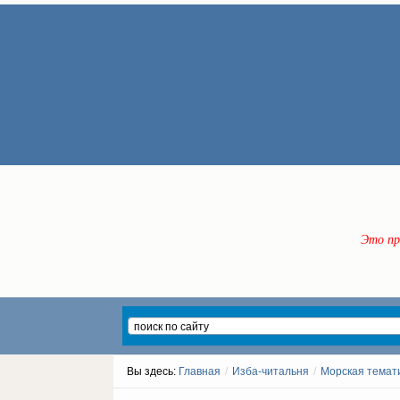
Это пр
Вы здесь:
Главная
/
Изба-читальня
/
Морская темат