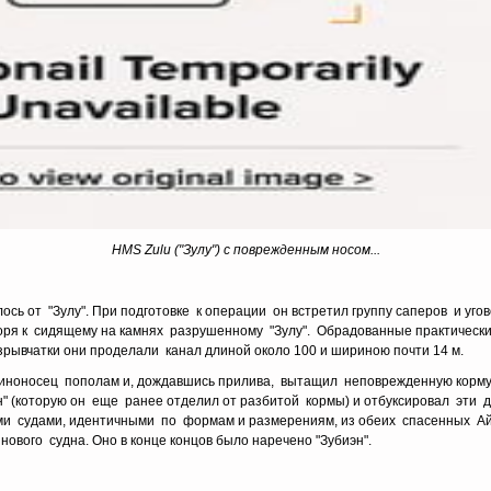
HMS Zulu ("Зулу") с поврежденным носом...
ь от "Зулу". При подготовке к операции он встретил группу саперов и угов
оря к сидящему на камнях разрушенному "Зулу". Обрадованные практически
рывчатки они проделали канал длиной около 100 и шириною почти 14 м.
оносец пополам и, дождавшись прилива, вытащил неповрежденную корму "
 (которую он еще ранее отделил от разбитой кормы) и отбуксировал эти 
ыми судами, идентичными по формам и размерениям, из обеих спасенных А
нового судна. Оно в конце концов было наречено "Зубиэн".