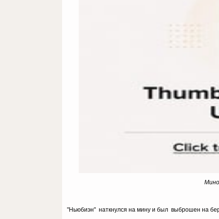
Мино
"Ньюбиэн" наткнулся на мину и был выброшен на бер