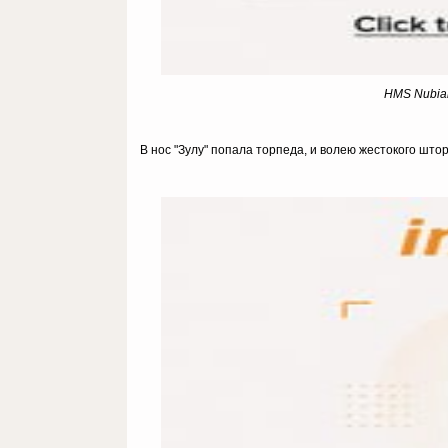
HMS Nubian
В нос "Зулу" попала торпеда, и волею жестокого што