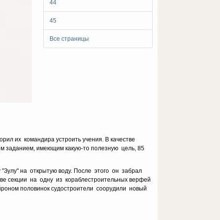
44
45
Все страницы
орил их командира устроить учения. В качестве
м заданием, имеющим какую-то полезную цель, 85
Зулу" на открытую воду. После этого он забрал
две секции на одну из кораблестроительных верфей
йроном половинок судостроители соорудили новый