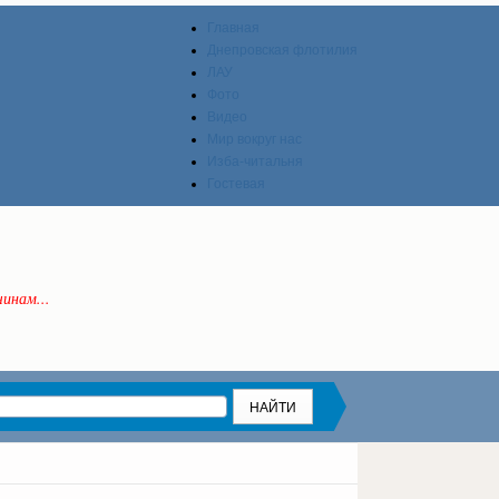
Главная
Днепровская флотилия
ЛАУ
Фото
Видео
Мир вокруг нас
Изба-читальня
Гостевая
инам...