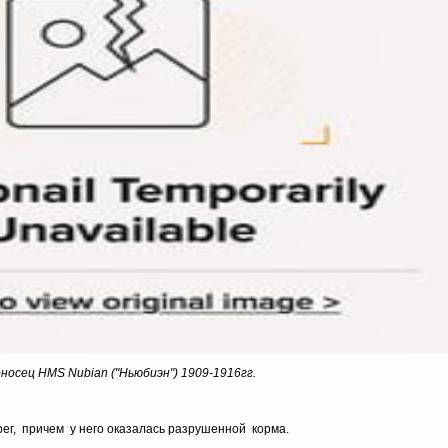
носец HMS Nubian ("Ньюбиэн") 1909-1916гг.
ег, причем у него оказалась разрушенной корма.