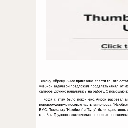
Джону Айрону было приказано спасти то, что осталос
учебной задачи он предложил проделать канал от м
саперов дружно навалились на работу. С помощью вз
Когда с этим было покончено, Айрон разрезал мин
неповрежденную носовую часть миноносца "Ньюбиэн"
ВМС. Поскольку "Ньюбиэн" и "Зулу" были однотипн
корабль. Трудности заключались теперь с названием 