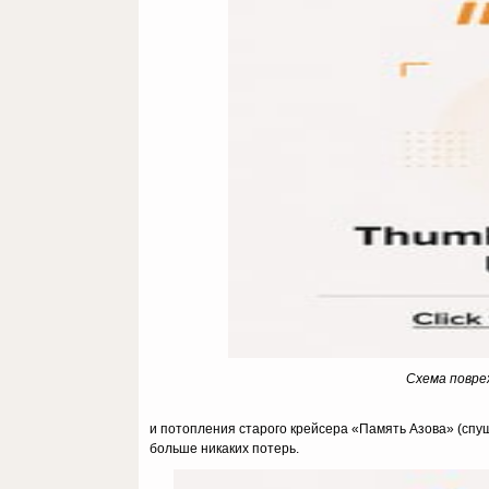
Схема повре
и потопления старого крейсера «Память Азова» (спущ
больше никаких потерь.