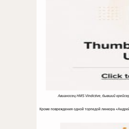
Авианосец HMS Vindictive, бывший крейс
Кроме повреждения одной торпедой линкора «Андрей 