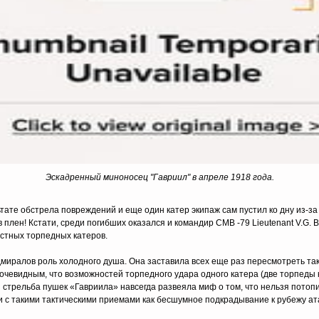
Эскадренный миноносец "Гавриил" в апреле 1918 года.
тате обстрела повреждений и еще один катер экипаж сам пустил ко дну из-за 
в плен! Кстати, среди погибших оказался и командир CMB -79 Lieutenant V.G. 
остных торпедных катеров.
миралов роль холодного душа. Она заставила всех еще раз пересмотреть так
 очевидным, что возможностей торпедного удара одного катера (две торпеды
ая стрельба пушек «Гавриила» навсегда развеяла миф о том, что нельзя пото
и с такими тактическими приемами как бесшумное подкрадывание к рубежу ат