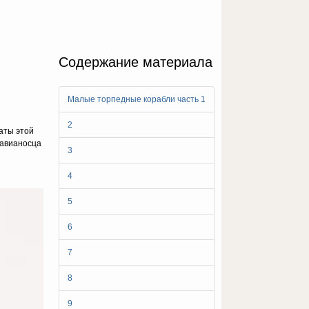
Содержание материала
Малые торпедные корабли часть 1
2
аты этой
 авианосца
3
4
5
6
7
8
9