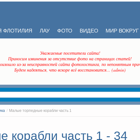
Я ФЛОТИЛИЯ
ЛАУ
ФОТО
ВИДЕО
МИР ВОКРУГ
Уважаемые посетители сайта!
Приносим извинения за отсутствие фото на страницах статей!
оизошло из-за неисправностей сайта фотохостинга, по непонятным прич
Будем надеяться, что вскоре всё восстановится... (admin)
ика
/
Малые торпедные корабли часть 1
 корабли часть 1 - 34