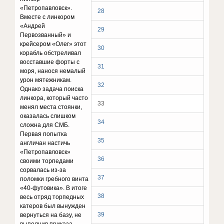
«Петропавловск».
28
Вместе с линкором
«Андрей
29
Первозванный» и
крейсером «Олег» этот
30
корабль обстреливал
восставшие форты с
31
моря, нанося немалый
урон мятежникам.
32
Однако задача поиска
линкора, который часто
33
менял места стоянки,
оказалась слишком
34
сложна для СМБ.
Первая попытка
35
англичан настичь
«Петропавловск»
36
своими торпедами
сорвалась из-за
37
поломки гребного винта
«40-футовика». В итоге
38
весь отряд торпедных
катеров был вынужден
39
вернуться на базу, не