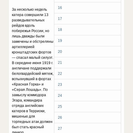
16
За несколько недель
катера совершили 13
17
разведывательных
рейдов вдоль
18
побережья России, но
лишь дважды были
19
замечены и обстреляны
артиллерией
20
кронштадтских фортов
— спасал малый силуэт.
21
В середине июня 1919 г.
англичане поддержали
белогвардейский мятеж,
22
вспыхнувший в фортах
«Красная Горка» и
23
«Серая Лошадь». По
замыслу коммодора
24
Эгара, командира
отряда английских
25
катеров в Терриоки,
мишенью для
26
торпедных атак должен
был стать красный
27
линкор