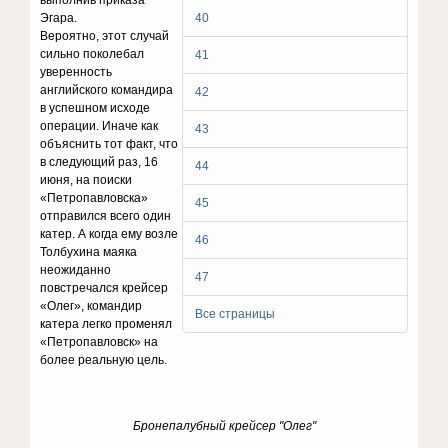
выполнив приказа
Эгара.
40
Вероятно, этот случай
сильно поколебал
41
уверенность
английского командира
42
в успешном исходе
операции. Иначе как
43
объяснить тот факт, что
в следующий раз, 16
44
июня, на поиски
«Петропавловска»
45
отправился всего один
катер. А когда ему возле
46
Толбухина маяка
неожиданно
47
повстречался крейсер
«Олег», командир
Все страницы
катера легко променял
«Петропавловск» на
более реальную цель.
Бронепалубный крейсер "Олег"