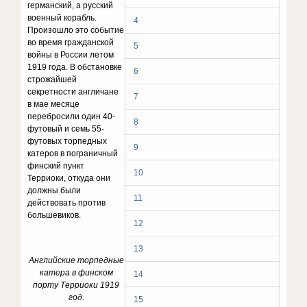
германский, а русский
военный корабль.
4
Произошло это событие
во время гражданской
5
войны в России летом
1919 года. В обстановке
6
строжайшей
секретности англичане
7
в мае месяце
перебросили один 40-
8
футовый и семь 55-
футовых торпедных
9
катеров в пограничный
финский пункт
10
Терриоки, откуда они
должны были
11
действовать против
большевиков.
12
13
Английские торпедные
катера в финcком
14
порту Терриоки 1919
год.
15