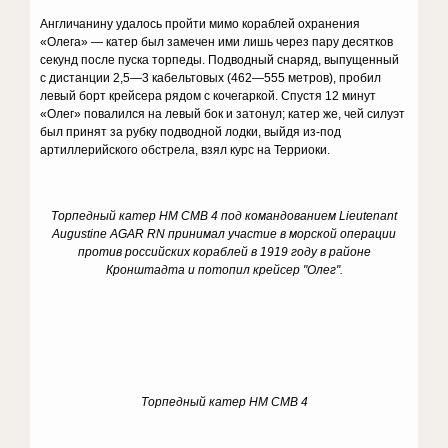
Англичанину удалось пройти мимо кораблей охранения
«Олега» — катер был замечен ими лишь через пару десятков
секунд после пуска торпеды. Подводный снаряд, выпущенный
с дистанции 2,5—3 кабельтовых (462—555 метров), пробил
левый борт крейсера рядом с кочегаркой. Спустя 12 минут
«Олег» повалился на левый бок и затонул; катер же, чей силуэт
был принят за рубку подводной лодки, выйдя из-под
артиллерийского обстрела, взял курс на Терриоки.
Торпедный катер HM CMB 4 под командованием Lieutenant
Augustine AGAR RN принимал участие в морской операции
против российских кораблей в 1919 году в районе
Кронштадта и потопил крейсер "Олег".
Торпедный катер HM CMB 4