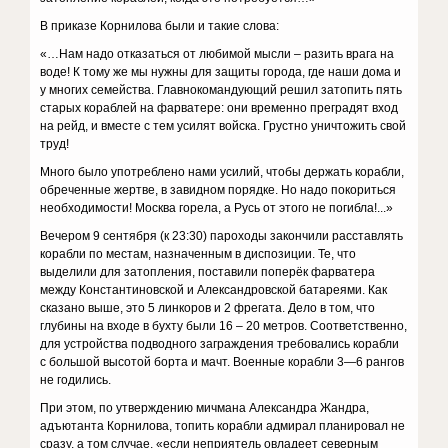
В приказе Корнилова были и такие слова:
«…Нам надо отказаться от любимой мысли – разить врага на
воде! К тому же мы нужны для защиты города, где наши дома и
у многих семейства. Главнокомандующий решил затопить пять
старых кораблей на фарватере: они временно преградят вход
на рейд, и вместе с тем усилят войска. Грустно уничтожить свой
труд!
Много было употреблено нами усилий, чтобы держать корабли,
обреченные жертве, в завидном порядке. Но надо покориться
необходимости! Москва горела, а Русь от этого не погибла!...»
Вечером 9 сентября (к 23:30) пароходы закончили расставлять
корабли по местам, назначенным в диспозиции. Те, что
выделили для затопления, поставили поперёк фарватера
между Константиновской и Александровской батареями. Как
сказано выше, это 5 линкоров и 2 фрегата. Дело в том, что
глубины на входе в бухту были 16 – 20 метров. Соответственно,
для устройства подводного заграждения требовались корабли
с большой высотой борта и мачт. Военные корабли 3—6 рангов
не годились.
При этом, по утверждению мичмана Александра Жандра,
адъютанта Корнилова, топить корабли адмирал планировал не
сразу, а том случае, «если неприятель овладеет северным