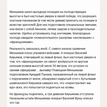
Меншиков занял выгодную позицию на господствующих
высотах и был настолько уверен в своей победе, что разрешил
знатным горожанам (в том числе дамам) приехать на позиции в
качестве зрителей! Для них подготовили специальные экипажи,
они взяли с собой бинокли, лёгкие закуски и прохладительные
напитки. Удобно устроившись под зонтиками, благородные
господа ожидали «показательного» разгрома «англичашек» с
«французиками».
Реальность оказалась иной. С самого начала сражения
Меншиков плохо управлял войсками. А генерал Василий
Кирьяков, отвечавший за левый фланг, был настолько уверен в
том, что «французишки» не смогут взобраться по крутым
склонам холмов высотой около 50 метров, что устроил со
своими офицерами …выпивку! Помощник Меншикова
подполковник Аркадий Панаев, направленный на левый фланг
с поручением от князя, обнаружил накрытый стол с бутылками
шампанского! Кирьяков заверил его, что «перестреляет как
кур» всех, кто попытается подняться на холмы.
Но французы поднялись, а три дивизии Кирьякова отступили.
Начальник штаба Меншикова генерал Василий Вунш описал
это так: