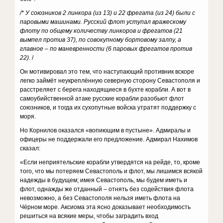
/* У союзников 2 линкора (из 13) и 22 фрегата (из 24) были с
паровыми машинами. Русский флот уступал вражескому
флоту по общему количеству линкоров и фрегатов (21
вымпел против 37), по совокупному бортовому залпу, а
главное – по маневренности (6 паровых фрегатов против
22).
/
Он мотивировал это тем, что наступающий противник вскоре
легко займёт неукреплённую северную сторону Севастополя и
расстреляет с берега находящиеся в бухте корабли. А вот в
самоубийственной атаке русские корабли разобьют флот
союзников, и тогда их сухопутные войска утратят поддержку с
моря.
Но Корнилов оказался «вопиющим в пустыне». Адмиралы и
офицеры не поддержали его предложение. Адмирал Нахимов
сказал:
«Если неприятельские корабли утвердятся на рейде, то, кроме
того, что мы потеряем Севастополь и флот, мы лишимся всякой
надежды в будущем; имея Севастополь, мы будем иметь и
флот, однажды же отданный – отнять без содействия флота
невозможно, а без Севастополя нельзя иметь флота на
Чёрном море. Аксиома эта ясно доказывает необходимость
решиться на всякие меры, чтобы заградить вход