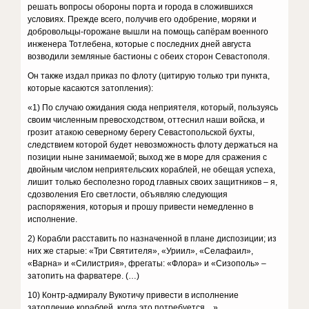
решать вопросы обороны порта и города в сложившихся
условиях. Прежде всего, получив его одобрение, моряки и
добровольцы-горожане вышли на помощь сапёрам военного
инженера Тотлебена, которые с последних дней августа
возводили земляные бастионы с обеих сторон Севастополя.
Он также издал приказ по флоту (цитирую только три пункта,
которые касаются затопления):
«1) По случаю ожидания сюда неприятеля, который, пользуясь
своим численным превосходством, оттеснил наши войска, и
грозит атакою северному берегу Севастопольской бухты,
следствием которой будет невозможность флоту держаться на
позиции ныне занимаемой; выход же в море для сражения с
двойным числом неприятельских кораблей, не обещая успеха,
лишит только бесполезно город главных своих защитников – я,
cдозволения Его светлости, объявляю следующия
распоряжения, которыя и прошу привести немедленно в
исполнение.
2) Корабли расставить по назначенной в плане диспозиции; из
них же старые: «Три Святителя», «Уриил», «Селафаил»,
«Варна» и «Силистрия», фрегаты: «Флора» и «Сизополь» –
затопить на фарватере. (…)
10) Контр-адмиралу Вукотичу привести в исполнение
затопление кораблей, когда это потребуется…»