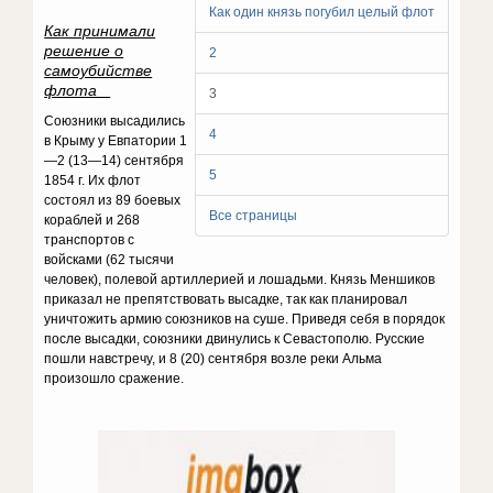
Как один князь погубил целый флот
Как принимали
решение о
2
самоубийстве
флота
3
Союзники высадились
4
в Крыму у Евпатории 1
—2 (13—14) сентября
5
1854 г. Их флот
состоял из 89 боевых
Все страницы
кораблей и 268
транспортов с
войсками (62 тысячи
человек), полевой артиллерией и лошадьми. Князь Меншиков
приказал не препятствовать высадке, так как планировал
уничтожить армию союзников на суше. Приведя себя в порядок
после высадки, союзники двинулись к Севастополю. Русские
пошли навстречу, и 8 (20) сентября возле реки Альма
произошло сражение.