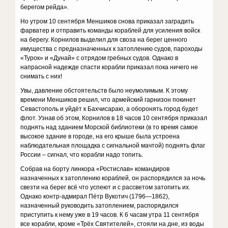
берегом рейда».
Но утром 10 сентября Меншиков снова приказал заградить
фарватер и отправить команды кораблей для усиления войск
на берегу. Корнилов выделил для своза на берег ценного
имущества с предназначенных к затоплению судов, пароходы
«Турок» и «Дунай» с отрядом гребных судов. Однако в
напрасной надежде спасти корабли приказал пока ничего не
снимать с них!
Увы, давление обстоятельств было неумолимым. К этому
времени Меншиков решил, что армейский гарнизон покинет
Севастополь и уйдёт к Бахчисараю, а оборонять город будет
флот. Узнав об этом, Корнилов в 18 часов 10 сентября приказал
поднять над зданием Морской библиотеки (в то время самое
высокое здание в городе, на его крыше была устроена
наблюдательная площадка с сигнальной мачтой) поднять флаг
России – сигнал, что корабли надо топить.
Собрав на борту линкора «Ростислав» командиров
назначенных к затоплению кораблей, он распорядился за ночь
свезти на берег всё что успеют и с рассветом затопить их.
Однако контр-адмирал Пётр Вукотич (1796—1862),
назначенный руководить затоплением, распорядился
приступить к нему уже в 19 часов. К 6 часам утра 11 сентября
все корабли, кроме «Трёх Святителей», стояли на дне, из воды