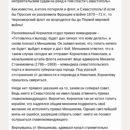
неприятельским судам на рейд и тем спасти Севастополь».
Как известно, в итоге потеряли и флот, и Севастополь! И если
бы Пруссия не разгромила Францию в войне 1870—71 гг., то
Черноморский флот не возродился бы до Первой мировой
войны!
Разгневанный Корнилов отдал приказ командирам –
«Готовьтесь к выходу; будет дан сигнал: что кому делать», и
снова поехал к Меншикову. Он заявил князю, что топить ничего
не будет: выйдет в море и даст бой. Меншиков ответил, что в
таком случае сегодня же отправит Корнилова в Николаев, а
начальником штаба флота назначит вице-адмирала Михаила
Станюковича (1786—1869) – командира севастопольского
порта и военного губернатора города. Под угрозой
отстранения от должности и перевода в Николаев, Корнилову
пришлось смириться.
Нигде нет прямого указания на то, зачем он собирал совет.
Ведь никто в Севастополе не имел права отменить приказ
главнокомандующего. Вероятно, Корнилов так не хотел топить
корабли, что надеялся общим мнением подкрепить своё
желание не исполнять приказ Меншикова. Однако светлейший
князь не ошибся, разрешив собрать совет: никто не посмел
ослушаться главнокомандующего.
Вернувшись от Меншикова, адмирал начал стремительно