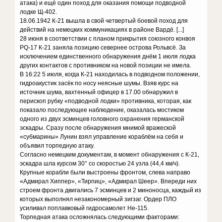
атака) и ещё один поход для оказания помощи подводной
лодке Щ-402.
18.06.1942 К-21 вышла в свой четвертый боевой поход для
действий на немецких коммуникациях в районе Вардё. [...]
28 июня в соответствии с планом прикрытия союзного конвоя
PQ-17 К-21 заняла позицию севернее острова Рольвсё. За
исключением единственного обнаружения днём 1 июля лодка
других контактов с противником на новой позиции не имела.
В 16:22 5 июля, когда К-21 находилась в подводном положении,
гидроакустик засёк по носу неясные шумы. Взяв курс на
источник шума, вахтенный офицер в 17.00 обнаружил в
перископ рубку «подводной лодки» противника, которая, как
показало последующее наблюдение, оказалась мостиком
одного из двух эсминцев головного охранения германской
эскадры. Сразу после обнаружения мнимой вражеской
«субмарины» Лунин взял управление кораблём на себя и
объявил торпедную атаку.
Согласно немецким документам, в момент обнаружения с К-21,
эскадра шла курсом 30° со скоростью 24 узла (44,4 км/ч).
Крупные корабли были выстроены фронтом, слева направо
«Адмирал Хиппер», «Тирпиц», «Адмирал Шеер». Впереди них
строем фронта двигались 7 эсминцев и 2 миноносца, каждый из
которых выполнял незакономерный зигзаг. Ордер ПЛО
усиливал поплавковый гидросамолет Не-115.
Торпедная атака осложнялась следующими факторами: