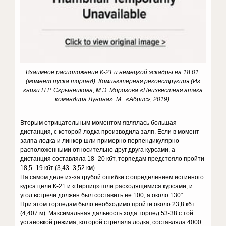
Взаимное расположение К-21 и немецкой эскадры на 18:01.
(момент пуска торпед). Компьютерная реконструкция (Из
книги Н.Р. Скрынникова, М.Э. Морозова «Неизвестная атака
командира Лунина». М.: «Абрис», 2019).
Вторым отрицательным моментом являлась большая
дистанция, с которой лодка производила залп. Если в момент
залпа лодка и линкор шли примерно перпендикулярно
расположенными относительно друг друга курсами, а
дистанция составляла 18–20 кбт, торпедам предстояло пройти
18,5–19 кбт (3,43–3,52 км).
На самом деле из-за грубой ошибки с определением истинного
курса цели К-21 и «Тирпиц» шли расходящимися курсами, и
угол встречи должен был составить не 100, а около 130°.
При этом торпедам было необходимо пройти около 23,8 кбт
(4,407 м). Максимальная дальность хода торпед 53-38 с той
установкой режима, которой стреляла лодка, составляла 4000