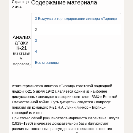
Содержание материала
Страница
2 из 4
3 Выдумка о торпедировании линкора «Тирпиц»
2
Анализ
3
атаки
К-21
4
(из статьи
М.
Все страницы
Морозова)
Атака германского линкора «Тирпиц» советской подводной
лодкой К-21 5 июля 1942 г. является одним из наиболее
дискуссионных эпизодов в истории советского ВМФ в Великой
Отечественной войне. Суть дискуссии сводится к вопросу:
поразил ли командир К-21 Н.А. Лунин линкор «Тирпиц»
торпедой или нет.
При этом с лёгкой руки писателя-мариниста Валентина Пикуля
(1928–1990) в качестве доказательной базы фигурируют
различные косвенные рассуждения о «нечистоплотности»