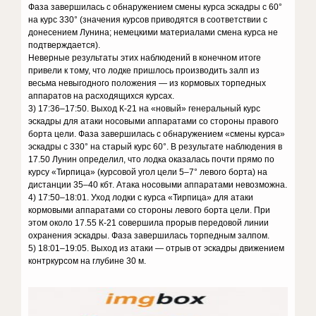
Фаза завершилась с обнаружением смены курса эскадры с 60°
на курс 330° (значения курсов приводятся в соответствии с
донесением Лунина; немецкими материалами смена курса не
подтверждается).
Неверные результаты этих наблюдений в конечном итоге
привели к тому, что лодке пришлось производить залп из
весьма невыгодного положения — из кормовых торпедных
аппаратов на расходящихся курсах.
3) 17:36–17:50. Выход К-21 на «новый» генеральный курс
эскадры для атаки носовыми аппаратами со стороны правого
борта цели. Фаза завершилась с обнаружением «смены курса»
эскадры с 330° на старый курс 60°. В результате наблюдения в
17.50 Лунин определил, что лодка оказалась почти прямо по
курсу «Тирпица» (курсовой угол цели 5–7° левого борта) на
дистанции 35–40 кбт. Атака носовыми аппаратами невозможна.
4) 17:50–18:01. Уход лодки с курса «Тирпица» для атаки
кормовыми аппаратами со стороны левого борта цели. При
этом около 17.55 К-21 совершила прорыв передовой линии
охранения эскадры. Фаза завершилась торпедным залпом.
5) 18:01–19:05. Выход из атаки — отрыв от эскадры движением
контркурсом на глубине 30 м.