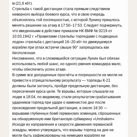
м (21,6 кбт).
Стрельба с такой дистанции стала прямым следствием
неверного выбора боевого курса, что в свою очередь
объяснялось той поспешностью, с которой Лунину пришлось
менять решение на атаку в 17:50–17:53. Следует подчеркнуть,
что введенными в действие приказом НК ВМФ № 0219 от
10.03.1942 г. «Правилами стрельбы торпедами с подводных
лодок» стрельба с дистанций 16–20 кбт по движущемуся
кораблю при углах встречи свыше 90° запрещалась как
бесполезная.
Несомненно, что в сложившейся ситуации Лунин был обязан
использовать любой шанс, но одного рвения командира мало,
чтобы обеспечить успех атаки.
В сумме все допущенные просчёты и погрешности не могли не
привести к отрицательному результату — торпеды К-21
должны были затонуть, пройдя предельную дистанцию, без
пересечения курса цели. Те взрывы, которые слышали на
лодке в 18:04, по-видимому, стали результатом срабатывания
ударников торпед при ударе о каменистое дно после
прохождения предельной дистанции, а около 18:30 —
взрывами глубинных бомб германских эсминцев, сброшенных
на обнаруженную ими британскую субмарину «Unshaken».
Исходя из направления и скорости движения германской
эскадры, можно утверждать, что взрывы торпед на дне не
могли быть зафиксированы на немецких кораблях ни