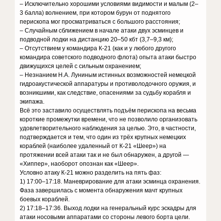
– Исключительно хорошими условиями видимости и малым (2–
3 балла) волнением, при котором бурун от поднятого
перископа мог просматриваться с большого расстояния;
– Случайным сближением в начале атаки двух эсминцев и
подводной лодки на дистанцию 20–50 кбт (3,7–9,3 км);
– Отсутствием у командира К-21 (как и у любого другого
командира советского подводного флота) опыта атаки быстро
движущихся целей с сильным охранением;
– Незнанием Н.А. Луниным истинных возможностей немецкой
гидроакустической аппаратуры и противолодочного оружия, и
возникшими, как следствие, опасениями за судьбу корабля и
экипажа.
Всё это заставило осуществлять подъём перископа на весьма
короткие промежутки времени, что не позволило организовать
удовлетворительного наблюдения за целью. Это, в частности,
подтверждается и тем, что один из трёх крупных немецких
кораблей (наиболее удаленный от К-21 «Шеер») на
протяжении всей атаки так и не был обнаружен, а другой —
«Хиппер», наоборот опознан как «Шеер».
Условно атаку К-21 можно разделить на пять фаз:
1) 17:00–17:18. Маневрирование для атаки эсминца охранения.
Фаза завершилась с момента обнаружения мачт крупных
боевых кораблей.
2) 17:18–17:36. Выход лодки на генеральный курс эскадры для
атаки носовыми аппаратами со стороны левого борта цели.