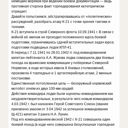
немецких моряков при ведении боевой документации — ведь
противная сторона факт торпедирования категорически
отрицает.
Давайте попытаемся, абстрагировавшись от «политических»
рассуждений, разобрать атаку К-21 с точки зрения тактики и
техники.
К-21 вступила в строй Северного флота 10.09.1941 г. В связи с
войной её экипаж не проходил положенного курса боевой
подготовки, ограничившись сдачей вступительных задач курса
подготовки подводных лодок КПЛ-41.
В период с 7.11.1941 по 28.01.1942 гг. под командованием
капитан-лейтенанта А.А. Жукова лодка совершила два боевых
похода на вражеские коммуникации у побережья Северной
Норвегии, в ходе которых имела 8 боевых столкновений,
произвела 4 торпедных и 1 артиллерийскую атаки, 2 минные
постановки.
Единственная потопленная цель — безоружный норвежский
мотобот огнём из двух 100-мм орудий.
Действия командира лодки были оценены командованием как
неудовлетворительные, в результате чего новым командиром
4.03.1942 г. был назначен Герой Советского Союза (звание
присвоено указом от 3.04.1942 за успешное командование
Щ-421) капитан 3 ранга Н.А. Лунин.
Под его командованием весной 1942 г. К-21 совершила один
боевой поход (в ходе него совершена безуспешная торпедная