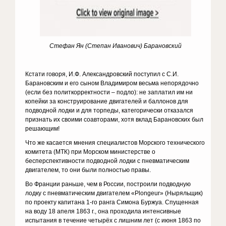
Стефан Ян (Степан Иванович) Барановский
Кстати говоря, И.Ф. Александровский поступил с С.И.
Барановским и его сыном Владимиром весьма непорядочно
(если без политкорректности – подло): не заплатил им ни
копейки за конструирование двигателей и баллонов для
подводной лодки и для торпеды, категорически отказался
признать их своими соавторами, хотя вклад Барановских был
решающим!
Что же касается мнения специалистов Морского технического
комитета (МТК) при Морском министерстве о
бесперспективности подводной лодки с пневматическим
двигателем, то они были полностью правы.
Во Франции раньше, чем в России, построили подводную
лодку с пневматическим двигателем «Plongeur» (Ныряльщик)
по проекту капитана 1-го ранга Симона Буржуа. Спущенная
на воду 18 апеля 1863 г., она проходила интенсивные
испытания в течение четырёх с лишним лет (с июня 1863 по