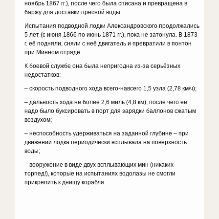
ноябрь 1867 гг.), после чего была списана и превращена в
баржу для доставки пресной воды.
Испытания подводной лодки Александровского продолжались
5 лет (с июня 1866 по июнь 1871 гг.), пока не затонула. В 1873
г. её подняли, сняли с неё двигатель и превратили в понтон
при Минном отряде.
К боевой службе она была непригодна из-за серьёзных
недостатков:
– скорость подводного хода всего-навсего 1,5 узла (2,78 км/ч);
– дальность хода не более 2,6 миль (4,8 км), после чего её
надо было буксировать в порт для зарядки баллонов сжатым
воздухом;
– неспособность удерживаться на заданной глубине – при
движении лодка периодически всплывала на поверхность
воды;
– вооружение в виде двух всплывающих мин (никаких
торпед!), которые на испытаниях водолазы не смогли
прикрепить к днищу корабля.