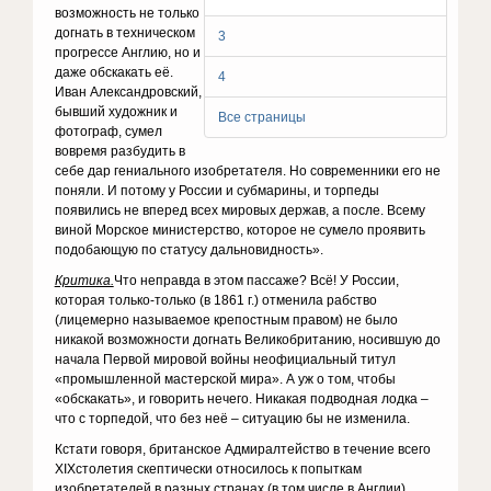
возможность не только
догнать в техническом
3
прогрессе Англию, но и
даже обскакать её.
4
Иван Александровский,
бывший художник и
Все страницы
фотограф, сумел
вовремя разбудить в
себе дар гениального изобретателя. Но современники его не
поняли. И потому у России и субмарины, и торпеды
появились не вперед всех мировых держав, а после. Всему
виной Морское министерство, которое не сумело проявить
подобающую по статусу дальновидность».
Критика.
Что неправда в этом пассаже? Всё! У России,
которая только-только (в 1861 г.) отменила рабство
(лицемерно называемое крепостным правом) не было
никакой возможности догнать Великобританию, носившую до
начала Первой мировой войны неофициальный титул
«промышленной мастерской мира». А уж о том, чтобы
«обскакать», и говорить нечего. Никакая подводная лодка –
что с торпедой, что без неё – ситуацию бы не изменила.
Кстати говоря, британское Адмиралтейство в течение всего
XIXстолетия скептически относилось к попыткам
изобретателей в разных странах (в том числе в Англии)