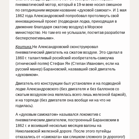
пневматический мотор, который в 19-м веке носил смешное
по сегодняшним меркам название «духовой самокат». И 1 мая
1862 года Александровский попробовал протолкнуть свой
инновационный проект (подводная лодка, приходящая в
движение благодаря сжатому воздуху) в Морское
министерство. Но там его не услышали, посчитав разработки
бесперспективными».
Критика.
Не Александровский сконструировал
пневматический двигатель на сжатом воздухе. Это сделал в
1860 г. талантливый росийский изобретатель-самоучка
(этнический поляк) Стефан Ян (Степан Иванович, если на
русский манер) Барановский, назвавший свой двигатель
«духовиком».
Двигатель его конструкции был установлен и на подводной
лодке Александровского (без двигателя и без баллонов со
сжатым воздухом она являлась всего лишь железной баржой),
и на торпеде (без двигателя она вообще ни на что не
годилась).
А «духовым самокатом» назывался локомотив с
пневматическим двигателем, построенный Барановским в
1862 г. и возивший несколько месяцев вагоны на
Николаевской железной дороге. После этого путейцы
отказались от «самоката» как слишком сложного (и дорогого!)