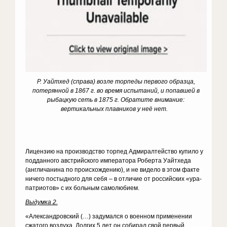
Р. Уайтхед (справа) возле торпеды первого образца,
потерянной в 1867 г. во время испытаний, и попавшей в
рыбацкую сеть в 1875 г. Обратите внимание:
вертикальных плавников у неё нет.
Лицензию на производство торпед Адмиралтейство купило у
подданного австрийского императора Роберта Уайтхеда
(англичанина по происхождению), и не видело в этом факте
ничего постыдного для себя – в отличие от российских «ура-
патриотов» с их больным самолюбием.
Выдумка 2.
«Александровский (…) задумался о военном применении
сжатого воздуха. Долгих 5 лет он собирал свой первый