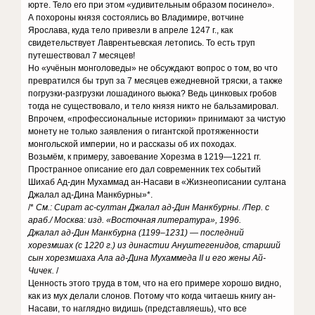
юрте. Тело его при этом «удивительным образом посинело».
А похороны князя состоялись во Владимире, вотчине
Ярослава, куда тело привезли в апреле 1247 г., как
свидетельствует Лаврентьевская летопись. То есть труп
путешествовал 7 месяцев!
Но «учёнын монголоведы» не обсуждают вопрос о том, во что
превратился бы труп за 7 месяцев ежедневной тряски, а также
погрузки-разгрузки лошадиного вьюка? Ведь цинковых гробов
тогда не существовало, и тело князя никто не бальзамировал.
Впрочем, «профессиональные историки» принимают за чистую
монету не только заявления о гигантской протяженности
монгольской империи, но и рассказы об их походах.
Возьмём, к примеру, завоевание Хорезма в 1219—1221 гг.
Пространное описание его дал современник тех событий
Шихаб Ад-дин Мухаммад ан-Насави в «Жизнеописании султана
Джалал ад-Дина Манкбурны»*.
/*
См.: Сират ас-султан Джалал ад-Дин Манкбурны. /Пер. с
араб./ Москва: изд. «Восточная литература», 1996.
Джалал ад-Дин Манкбурна (1199–1231) — последний
хорезмшах (с 1220 г.) из династии Ануштегенидов, старший
сын хорезмшаха Ала ад-Дина Мухаммеда II и его жены Ай-
Чичек.
/
Ценность этого труда в том, что на его примере хорошо видно,
как из мух делали слонов. Потому что когда читаешь книгу ан-
Насави, то наглядно видишь (представляешь), что все