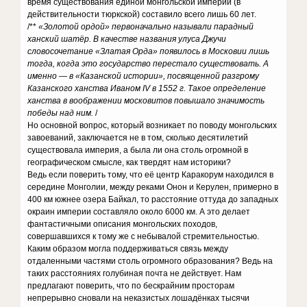
время существования единой монгольской империи (в
действительности тюркской) составило всего лишь 60 лет.
/**
«Золотой ордой» первоначально называли парадный
ханский шатёр. В качестве названия улуса Джучи
словосочетание «Златая Орда» появилось в Московии лишь
тогда, когда это государство перестало существовать. А
именно — в «Казанской истории», посвященной разгрому
Казанского ханства Иваном IV в 1552 г. Такое определение
ханства в воображении московитов повышало значимость
победы над ним.
/
Но основной вопрос, который возникает по поводу монгольских
завоеваний, заключается не в том, сколько десятилетий
существовала империя, а была ли она столь огромной в
географическом смысле, как твердят нам историки?
Ведь если поверить тому, что её центр Каракорум находился в
середине Монголии, между реками Онон и Керулен, примерно в
400 км южнее озера Байкал, то расстояние оттуда до западных
окраин империи составляло около 6000 км. А это делает
фантастичными описания монгольских походов,
совершавшихся к тому же с небывалой стремительностью.
Каким образом могла поддерживаться связь между
отдаленными частями столь огромного образования? Ведь на
таких расстояниях голубиная почта не действует. Нам
предлагают поверить, что по бескрайним просторам
непрерывно сновали на неказистых лошадёнках тысячи