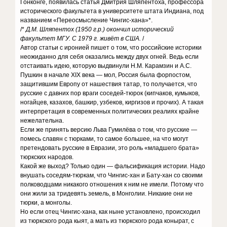
Гонконге, появилась статья Дмитрия Шляпентоха, профессора
исторического факультета в университете штата Индиана, под
названием «Переосмысление Чингис-хана»*.
/*
Д.М. Шляпентох (1950 г.р.) окончил исторический
факультет МГУ. С 1979 г. живёт в США.
/
Автор статьи с иронией пишет о том, что российские историки
неожиданно для себя оказались между двух огней. Ведь если
отстаивать идею, которую выдвинули Н.М. Карамзин и А.С.
Пушкин в начале XIX века — мол, Россия была форпостом,
защитившим Европу от нашествия татар, то получается, что
русские с давних пор враги соседей-тюрок (кипчаков, кумыков,
ногайцев, казахов, башкир, узбеков, киргизов и прочих). А такая
интерпретация в современных политических реалиях крайне
нежелательна.
Если же принять версию Льва Гумилёва о том, что русские —
помесь славян с тюрками, то самое большее, на что могут
претендовать русские в Евразии, это роль «младшего брата»
тюркских народов.
Какой же выход? Только один — фальсификация истории. Надо
внушать соседям-тюркам, что Чингис-хан и Бату-хан со своими
полководцами никакого отношения к ним не имели. Потому что
они жили за тридевять земель, в Монголии. Никакие они не
тюрки, а монголы.
Но если отец Чингис-хана, как ныне установлено, происходил
из тюркского рода кыят, а мать из тюркского рода конырат, с