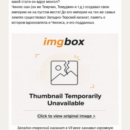
какой стати он вдруг монгол?
Чингис-хан (он же Темучин, Темуджин и т.д.) создавал свою
империю не на пустом месте! До его империи на тех же самых
землях существовал Западно-Тюрский каганат, память о
котором вдохновляла и Чингиса, и его подданных.
Западно-тюркский каганат в VII веке занимал огромную