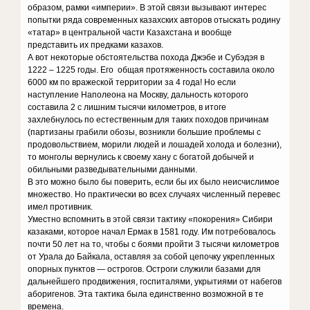
образом, рамки «империи». В этой связи вызывают интерес
попытки ряда современных казахских авторов отыскать родину
«татар» в центральной части Казахстана и вообще
представить их предками казахов.
А вот некоторые обстоятельства похода Джэбе и Субэдэя в
1222 – 1225 годы. Его общая протяженность составила около
6000 км по вражеской территории за 4 года! Но если
наступление Наполеона на Москву, дальность которого
составила 2 с лишним тысячи километров, в итоге
захлебнулось по естественным для таких походов причинам
(партизаны грабили обозы, возникли большие проблемы с
продовольствием, морили людей и лошадей холода и болезни),
то монголы вернулись к своему хану с богатой добычей и
обильными разведывательными данными.
В это можно было бы поверить, если бы их было неисчислимое
множество. Но практически во всех случаях численный перевес
имел противник.
Уместно вспомнить в этой связи тактику «покорения» Сибири
казаками, которое начал Ермак в 1581 году. Им потребовалось
почти 50 лет на то, чтобы с боями пройти 3 тысячи километров
от Урала до Байкала, оставляя за собой цепочку укрепленных
опорных пунктов — острогов. Остроги служили базами для
дальнейшего продвижения, госпиталями, укрытиями от набегов
аборигенов. Эта тактика была единственно возможной в те
времена.