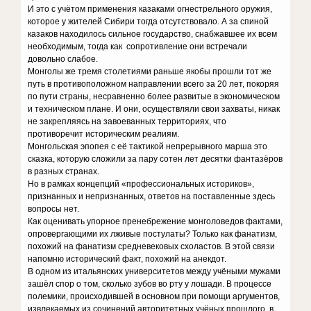
И это с учётом применения казаками огнестрельного оружия,
которое у жителей Сибири тогда отсутствовало. А за спиной
казаков находилось сильное государство, снабжавшее их всем
необходимым, тогда как сопротивление они встречали
довольно слабое.
Монголы же тремя столетиями раньше якобы прошли тот же
путь в противоположном направлении всего за 20 лет, покоряя
по пути страны, несравненно более развитые в экономическом
и техническом плане. И они, осуществляли свои захваты, никак
не закрепляясь на завоеванных территориях, что
противоречит историческим реалиям.
Монгольская эпопея с её тактикой непрерывного марша это
сказка, которую сложили за пару сотен лет десятки фантазёров
в разных странах.
Но в рамках концепций «профессиональных историков»,
признанных и непризнанных, ответов на поставленные здесь
вопросы нет.
Как оценивать упорное пренебрежение монголоведов фактами,
опровергающими их лживые постулаты? Только как фанатизм,
похожий на фанатизм средневековых схоластов. В этой связи
напомню исторический факт, похожий на анекдот.
В одном из итальянских университетов между учёными мужами
зашёл спор о том, сколько зубов во рту у лошади. В процессе
полемики, происходившей в основном при помощи аргументов,
извлекаемых из сочинений авторитетных учёных прошлого, в