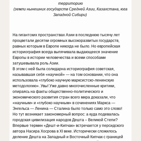
территорию
(земли нынешних государств Средней Азии, Казахстана, юга
Западной Сибири)
На гигантских пространствах Азии в последнюю тысячу лет
процветали десятки огромных высокоразвитых государств,
равных которым в Европе никогда не было. Но европейская
историография всегда выпячивала выдающееся значение
Европы в истории человечества и всеми способами
затушевывала роль Азии.
В этом с ней была солидарна историография советская,
называвшая себя «научной» — на том основании, что она
использовала «глубоко научную марксистско-ленинскую
методологию». Увы! Уже давно многочисленные критики,
опираясь на факты общественно-политического и
экономического развития стран всего мира доказали, что
«научным» и «глубоко научным» в сочинениях Маркса —
Энгельса — Ленина — Сталина было только само это слово!
Но тут возникает закономерный вопрос: а куда подевалась
городская цивилизация народов Дешта – Великой Степи?
Впервые термин «Дешт-и-Кипчак» встречается у персидского
автора Насира Хосрова в XI веке. Исторически сложилось
деление Дешта на Западный и Восточный Кипчак с границей