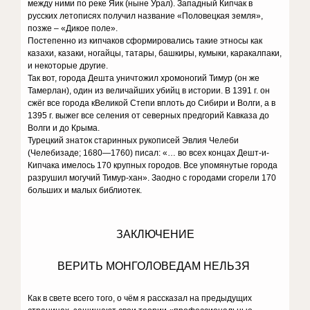
между ними по реке Яик (ныне Урал). Западный Кипчак в
русских летописях получил название «Половецкая земля»,
позже – «Дикое поле».
Постепенно из кипчаков сформировались такие этносы как
казахи, казаки, ногайцы, татары, башкиры, кумыки, каракалпаки,
и некоторые другие.
Так вот, города Дешта уничтожил хромоногий Тимур (он же
Тамерлан), один из величайших убийц в истории. В 1391 г. он
сжёг все города кВеликой Степи вплоть до Сибири и Волги, а в
1395 г. выжег все селения от северных предгорий Кавказа до
Волги и до Крыма.
Турецкий знаток старинных рукописей Эвлия Челеби
(Челебизаде; 1680—1760) писал: «… во всех концах Дешт-и-
Кипчака имелось 170 крупных городов. Все упомянутые города
разрушил могучий Тимур-хан». Заодно с городами сгорели 170
больших и малых библиотек.
ЗАКЛЮЧЕНИЕ
ВЕРИТЬ МОНГОЛОВЕДАМ НЕЛЬЗЯ
Как в свете всего того, о чём я рассказал на предыдущих