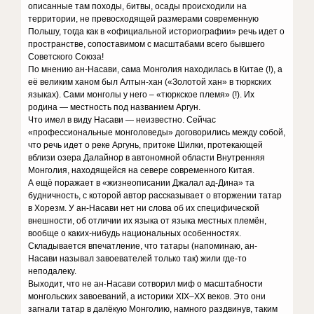
описанные там походы, битвы, осады происходили на
территории, не превосходящей размерами современную
Польшу, тогда как в «официальной историографии» речь идет о
пространстве, сопоставимом с масштабами всего бывшего
Советского Союза!
По мнению ан-Насави, сама Монголия находилась в Китае (!), а
её великим ханом был Алтын-хан («Золотой хан» в тюркских
языках). Сами монголы у него – «тюркское племя» (!). Их
родина — местность под названием Аргун.
Что имел в виду Насави — неизвестно. Сейчас
«профессиональные монголоведы» договорились между собой,
что речь идет о реке Аргунь, притоке Шилки, протекающей
вблизи озера Далайнор в автономной области Внутренняя
Монголия, находящейся на севере современного Китая.
А ещё поражает в «жизнеописании Джалал ад-Дина» та
будничность, с которой автор рассказывает о вторжении татар
в Хорезм. У ан-Насави нет ни слова об их специфической
внешности, об отличии их языка от языка местных племён,
вообще о каких-нибудь национальных особенностях.
Складывается впечатление, что татары (напоминаю, ан-
Насави называл завоевателей только так) жили где-то
неподалеку.
Выходит, что не ан-Насави сотворил миф о масштабности
монгольских завоеваний, а историки XIX–XX веков. Это они
загнали татар в далёкую Монголию, намного раздвинув, таким