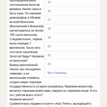
пропорциональное
15
соотношение было во
времена Чингис-хана и
16
Бату-хана. По оценкам
демографов, в XIII веке
17
во всей Монголии
(Внутренней и Внешней)
18
насчитывалось не более
700 тысяч монголов.
19
Следовательно, тюрков
было порядка 7
20
миллионов. Так из кого
состояло население
21
Золотой Орды? Неужели
из монголов?
22
Вывод однозначный:
Чингис-хан объединил
Все страницы
тюркские, а не
монгольские племена,
создал новую тюркскую
государственность (старая называлась Тюркским каганатом),
молился тюркским божествам, говорил на тюркском языке. И кто
он с учётом всего этого?
Неужели монгол?
Сравнительно недавно в газете «Asia Times», выходящей в