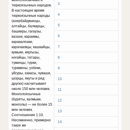
монголоязычных и
3
тюркоязычных народов.
В настоящее время
4
тюркоязычные народы
(азербайджанцы,
5
алтайцы, балкарцы,
башкиры, гагаузы,
6
казахи, караимы,
каракалпаки,
7
карачаевцы, кашкайцы,
кумыки, киргызы,
ногайцы, татары,
8
тувинцы, турки,
туркмены, узбеки,
9
уйгуры, хакасы, чуваши,
шорцы, якуты и ряд
10
других) насчитывают
около 150 млн человек.
11
Монголоязычные
(буряты, калмыки,
12
монголы) — не более 15
млн человек.
13
Соотношение 1:10.
Несомненно, примерно
14
такое же