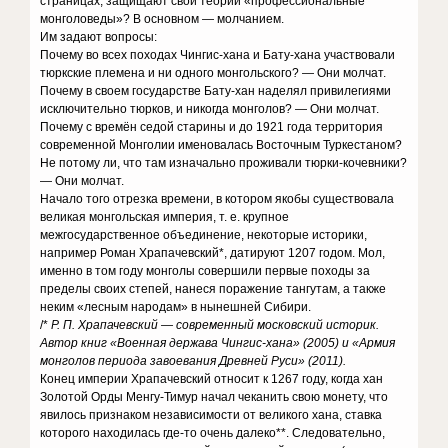
страницах, защищают свои теории «профессиональные
монголоведы»? В основном — молчанием.
Им задают вопросы:
Почему во всех походах Чингис-хана и Бату-хана участвовали
тюркские племена и ни одного монгольского? — Они молчат.
Почему в своем государстве Бату-хан наделял привилегиями
исключительно тюрков, и никогда монголов? — Они молчат.
Почему с времён седой старины и до 1921 года территория
современной Монголии именовалась Восточным Туркестаном?
Не потому ли, что там изначально проживали тюрки-кочевники?
— Они молчат.
Начало того отрезка времени, в котором якобы существовала
великая монгольская империя, т. е. крупное
межгосударственное объединение, некоторые историки,
например Роман Храпачевский*, датируют 1207 годом. Мол,
именно в том году монголы совершили первые походы за
пределы своих степей, нанеся поражение тангутам, а также
неким «лесным народам» в нынешней Сибири.
/*
Р. П. Храпачевский — современный московский историк.
Автор книг «Военная держава Чингис-хана» (2005) и «Армия
монголов периода завоевания Древней Руси» (2011).
Конец империи Храпачевский относит к 1267 году, когда хан
Золотой Орды Менгу-Тимур начал чеканить свою монету, что
явилось признаком независимости от великого хана, ставка
которого находилась где-то очень далеко**. Следовательно,