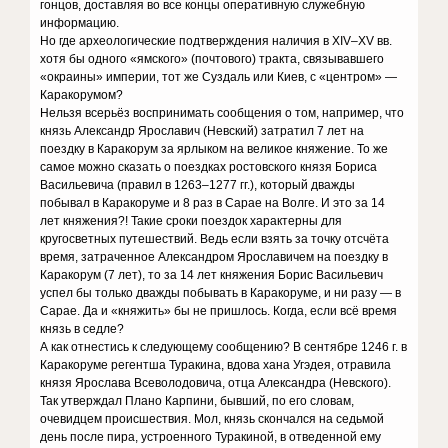
гонцов, доставляя во все концы оперативную служебную
информацию.
Но где археологические подтверждения наличия в XIV–XV вв.
хотя бы одного «ямского» (почтового) тракта, связывавшего
«окраины» империи, тот же Суздаль или Киев, с «центром» —
Каракорумом?
Нельзя всерьёз воспринимать сообщения о том, например, что
князь Александр Ярославич (Невский) затратил 7 лет на
поездку в Каракорум за ярлыком на великое княжение. То же
самое можно сказать о поездках ростовского князя Бориса
Васильевича (правил в 1263–1277 гг.), который дважды
побывал в Каракоруме и 8 раз в Сарае на Волге. И это за 14
лет княжения?! Такие сроки поездок характерны для
кругосветных путешествий. Ведь если взять за точку отсчёта
время, затраченное Александром Ярославичем на поездку в
Каракорум (7 лет), то за 14 лет княжения Борис Васильевич
успел бы только дважды побывать в Каракоруме, и ни разу — в
Сарае. Да и «княжить» бы не пришлось. Когда, если всё время
князь в седле?
А как отнестись к следующему сообщению? В сентябре 1246 г. в
Каракоруме регентша Туракина, вдова хана Угэдея, отравила
князя Ярослава Всеволодовича, отца Александра (Невского).
Так утверждал Плано Карпини, бывший, по его словам,
очевидцем происшествия. Мол, князь скончался на седьмой
день после пира, устроенного Туракиной, в отведенной ему