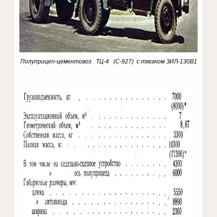
Полуприцеп-цементовоз ТЦ-4 (С-927) с тягачом ЗИЛ-130В1