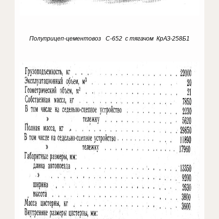
Полуприцеп-цементовоз С-652 с тягачом КрАЗ-258Б1