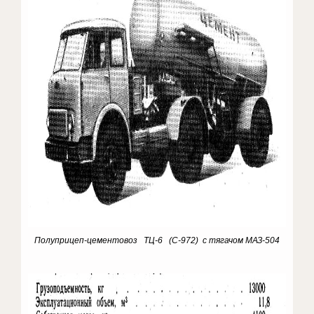
Полуприцеп-цементовоз ТЦ-6 (С-972) с тягачом МАЗ-504