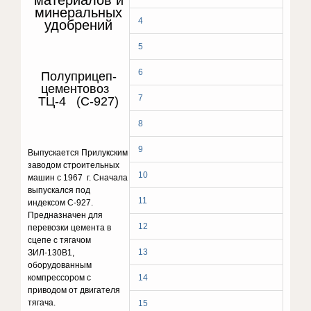
материалов и
минеральных
4
удобрений
5
6
Полуприцеп-
цементовоз
7
ТЦ-4 (С-927)
8
9
Выпускается Прилукским
заводом строительных
10
машин с 1967 г. Сначала
выпускался под
11
индексом С-927.
Предназначен для
12
перевозки цемента в
сцепе с тягачом
13
ЗИЛ-130В1,
оборудованным
компрессором с
14
приводом от двигателя
тягача.
15