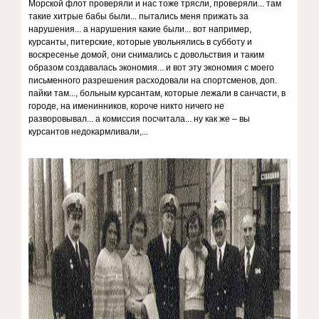
Морской флот проверяли и нас тоже трясли, проверяли... там
такие хитрые бабы были... пытались меня прижать за
нарушения... а нарушения какие были... вот например,
курсанты, питерские, которые увольнялись в субботу и
воскресенье домой, они снимались с довольствия и таким
образом создавалась экономия... и вот эту экономия с моего
письменного разрешения расходовали на спортсменов, доп.
пайки там..., больным курсантам, которые лежали в санчасти, в
городе, на именинников, короче никто ничего не
разворовывал... а комиссия посчитала... ну как же – вы
курсантов недокармливали,...