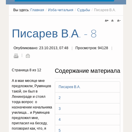
Вы здесь:
Главная
/
Изба-читальня
/
Судьбы
/
Писарев В.А.
Писарев В.А. - 8
Опубликовано: 23.10.2013, 07:48
Просмотров: 94128
Содержание материала
Страница 8 из 12
А в мае месяце мне
предложили, Румянцев
Писарев В.А.
такой, он был в
Ленинграде и стоял
2
тогда вопрос о
назначении начальника
3
училища... и Румянцев
предложил мне,
4
пригласил на беседу,
поговорил как, что, я
5