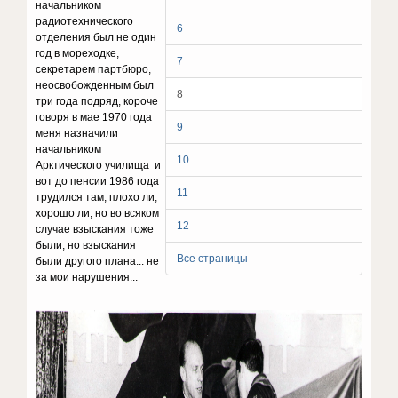
начальником
радиотехнического
6
отделения был не один
год в мореходке,
7
секретарем партбюро,
неосвобожденным был
8
три года подряд, короче
говоря в мае 1970 года
9
меня назначили
начальником
10
Арктического училища и
вот до пенсии 1986 года
11
трудился там, плохо ли,
хорошо ли, но во всяком
12
случае взыскания тоже
были, но взыскания
Все страницы
были другого плана... не
за мои нарушения...