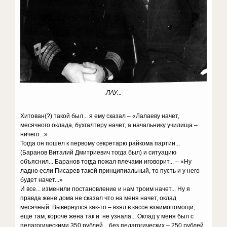
ЛАУ...
Хитован(?) такой был... я ему сказал – «Лалаеву начет,
месячного оклада, бухгалтеру начет, а начальнику училища –
ничего...»
Тогда он пошел к первому секретарю райкома партии...
(Баранов Виталий Дмитриевич тогда был) и ситуацию
объяснил... Баранов тогда пожал плечами иговорит... – «Ну
ладно если Писарев такой принципиальный, то пусть и у него
будет начет...»
И все... изменили постановление и нам троим начет... Ну я
правда жене дома не сказал что на меня начет, оклад
месячный. Вывернулся как-то – взял в кассе взаимопомощи,
еще там, короче жена так и не узнала... Оклад у меня был с
педагогическими 350 рублей... без педагогических – 250 рублей.