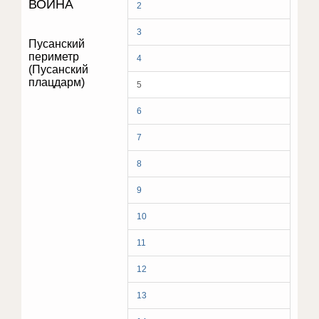
ВОЙНА
2
3
Пусанский
периметр
4
(Пусанский
плацдарм)
5
6
7
8
9
10
11
12
13