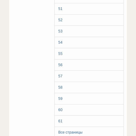
51
52
53
54
55
56
57
58
59
60
61
Все страницы