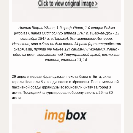
Николя Шарль Удино, 1-й граф Удино, 1-й герцог Реджо
(Nicolas Charles Oudinot,) (25 апреля 1767 г. в Бар-ле-Дюк - 13
сентября 1847 г. в Париже), был маршалом Империи.
Известно, что в боях он был ранен 34 раза (артиллерийскими
снарядами, пулями [не менее 12], саблями и уколами).
Удино -
одно из имен, вписанных под Триумфальной аркой, восточная
колонна, колонны 13, 14.
29 апреля первая французская пехота была отбита; силы
короля Неаполя были одинаково отброшены. После месячной
пассивной осады французы возобновили битву за город 3
июня. Последний штурм прорвал оборону в ночь с 29 на 30
июня.