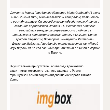
Джузеппе Мария Гарибальди (
Giuseppe
Maria
Garibaldi) (4 июля
1807 - 2 июня 1882) был итальянским генералом, патриотом
и республиканцем.
Он способствовал объединению Италии и
созданию Королевства Италия.
Он считается одним из
величайших генералов современности и одним из
итальянских «отцов отечества», наряду с Камилло Бенсо,
графом Кавурским, Виктором Эммануилом II Италии и
Джузеппе Мадзини.
Гарибальди также известен как «Герой
двух миров» из-за его военных предприятий в Южной Америке
и Европе.
Внушительное присутствие Гарибальди вдохновило
защитников, которые готовились защищать Рим от
французской армии под командованием генерала Николя
Удино.