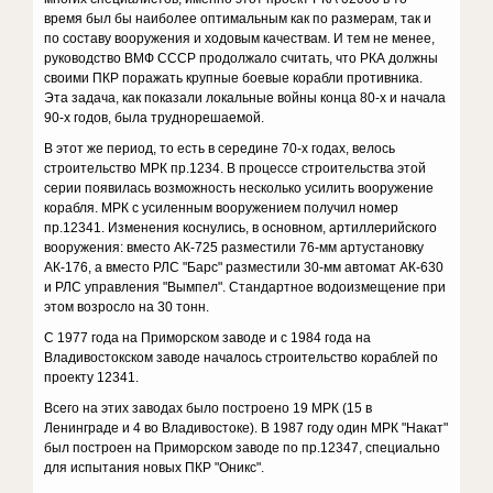
время был бы наиболее оптимальным как по размерам, так и
по составу вооружения и ходовым качествам. И тем не менее,
руководство ВМФ СССР продолжало считать, что РКА должны
своими ПКР поражать крупные боевые корабли противника.
Эта задача, как показали локальные войны конца 80-х и начала
90-х годов, была труднорешаемой.
В этот же период, то есть в середине 70-х годах, велось
строительство МРК пр.1234. В процессе строительства этой
серии появилась возможность несколько усилить вооружение
корабля. МРК с усиленным вооружением получил номер
пр.12341. Изменения коснулись, в основном, артиллерийского
вооружения: вместо АК-725 разместили 76-мм артустановку
АК-176, а вместо РЛС "Барс" разместили 30-мм автомат АК-630
и РЛС управления "Вымпел". Стандартное водоизмещение при
этом возросло на 30 тонн.
С 1977 года на Приморском заводе и с 1984 года на
Владивостокском заводе началось строительство кораблей по
проекту 12341.
Всего на этих заводах было построено 19 МРК (15 в
Ленинграде и 4 во Владивостоке). В 1987 году один МРК "Накат"
был построен на Приморском заводе по пр.12347, специально
для испытания новых ПКР "Оникс".