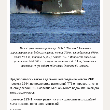
Малый ракетный корабль пр. 12341 "Мираж". Основные
характеристики: Водоизмещение: полное 700 т; стандартное 610 т;
длина 59,3 м ; ширина 11,8 м,; осадка 3 м. ; Мощность дизельной
установки 3x10 000 л.с.; скорость полного хода 35 уз; дальность
плавания 18-уз. ходом 1600 миль; Экипаж 60 человек.
Предполагалось также в дальнейшем создание нового МРК
проекта 1244, но после ряда изменений ТТЗ он превратился в
многоцелевой СКР. Развитие МРК обычного водоизмещающего
типа закончилось
проектом 12341: линия развития этих одноцелевых кораблей
была наконец признана тупиковой.