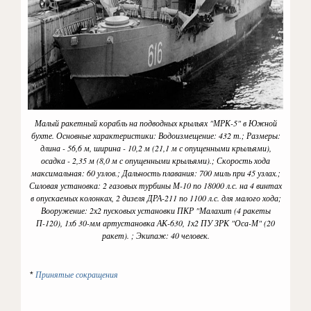
Малый ракетный корабль на подводных крыльях "МРК-5" в Южной
бухте. Основные характеристики: Водоизмещение: 432 т.; Размеры:
длина - 56,6 м, ширина - 10,2 м (21,1 м с опущенными крыльями),
осадка - 2,35 м (8,0 м с опущенными крыльями).; Скорость хода
максимальная: 60 узлов.; Дальность плавания: 700 миль при 45 узлах.;
Силовая установка: 2 газовых турбины М-10 по 18000 л.с. на 4 винтах
в опускаемых колонках, 2 дизеля ДРА-211 по 1100 л.с. для малого хода;
Вооружение: 2х2 пусковых установки ПКР "Малахит (4 ракеты
П-120), 1x6 30-мм артустановка АК-630, 1х2 ПУ ЗРК "Оса-М" (20
ракет). ; Экипаж: 40 человек.
Принятые сокращения
*