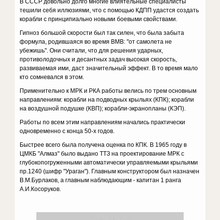
В СССР довольно долго многие влиятельные специалисты
тешили себя иллюзиями, что с помощью КДПП удастся создать
корабли с принципиально новыми боевыми свойствами.
Гипноз большой скорости был так силен, что была забыта
формула, родившаяся во время ВMB: "от самолета не
убежишь". Они считали, что для решения ударных,
противолодочных и десантных задач высокая скорость,
развиваемая ими, даст значительный эффект. В то время мало
кто сомневался в этом.
Применительно к МРК и РКА работы велись по трем основным
направлениям: корабли на подводных крыльях (КПК); корабли
на воздушной подушке (КВП); корабли-экранопланы (КЭП).
Работы по всем этим направлениям начались практически
одновременно с конца 50-х годов.
Быстрее всего была получена оценка по КПК. В 1965 году в
ЦМКБ "Алмаз" было выдано ТТЗ на проектирование МРК с
глубокопогруженными автоматически управляемыми крыльями
пр.1240 (шифр "Ураган"). Главным конструктором был назначен
В.М.Бурлаков, а главным наблюдающим - капитан 1 ранга
А.И.Косоруков.