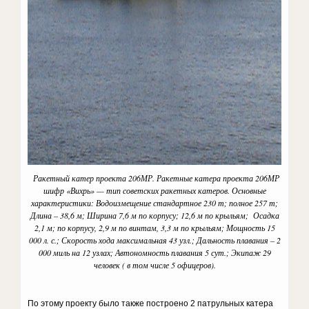
Ракетный катер проекта 206МР. Ракетные катера проекта 206МР
шифр «Вихрь» — тип советских ракетных катеров. Основные
характеристики: Водоизмещение стандартное 230 т; полное 257 т;
Длина – 38,6 м; Ширина 7,6 м по корпусу; 12,6 м по крыльям; Осадка
2,1 м; по корпусу, 2,9 м по винтам, 3,3 м по крыльям; Мощность 15
000 л. с.; Скорость хода максимальная 43 узл.; Дальность плавания – 2
000 миль на 12 узлах; Автономность плавания 5 сут.; Экипаж 29
человек ( в том числе 5 офицеров).
По этому проекту было также построено 2 патрульных катера