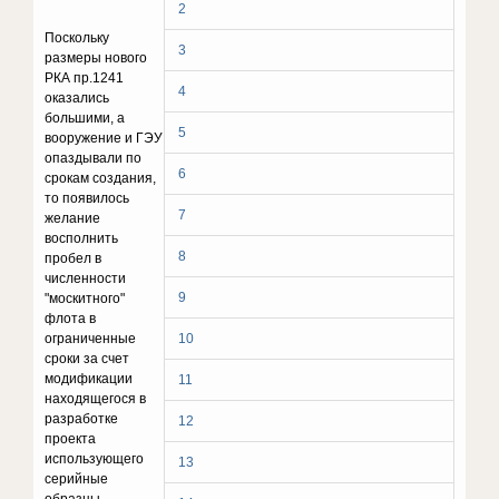
2
Поскольку
3
размеры нового
РКА пр.1241
4
оказались
большими, а
5
вооружение и ГЭУ
опаздывали по
6
срокам создания,
то появилось
7
желание
восполнить
8
пробел в
численности
9
"москитного"
флота в
ограниченные
10
сроки за счет
модификации
11
находящегося в
разработке
12
проекта
использующего
13
серийные