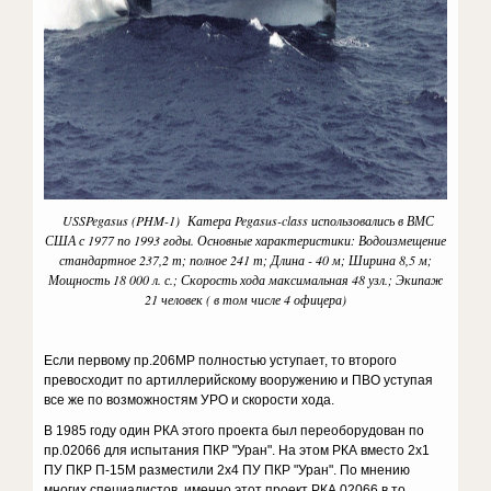
USSPegasus (PHM-1) Катера Pegasus-class использовались в ВМС
США с 1977 по 1993 годы. Основные характеристики: Водоизмещение
стандартное 237,2 т; полное 241 т; Длина - 40 м; Ширина 8,5 м;
Мощность 18 000 л. с.; Скорость хода максимальная 48 узл.; Экипаж
21 человек ( в том числе 4 офицера)
Если первому пр.206МР полностью уступает, то второго
превосходит по артиллерийскому вооружению и ПВО уступая
все же по возможностям УРО и скорости хода.
В 1985 году один РКА этого проекта был переоборудован по
пр.02066 для испытания ПКР "Уран". На этом РКА вместо 2x1
ПУ ПКР П-15М разместили 2x4 ПУ ПКР "Уран". По мнению
многих специалистов, именно этот проект РКА 02066 в то