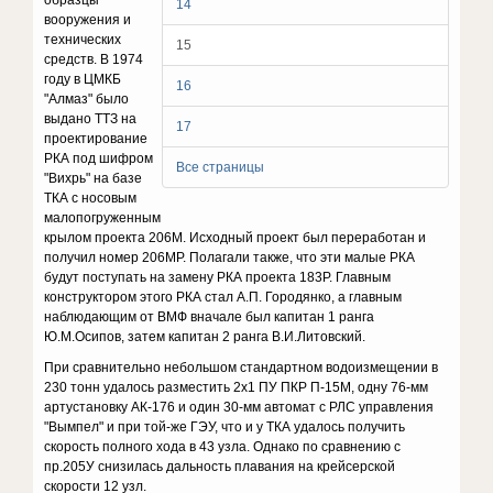
образцы
14
вооружения и
технических
15
средств. В 1974
году в ЦМКБ
16
"Алмаз" было
выдано ТТЗ на
17
проектирование
РКА под шифром
Все страницы
"Вихрь" на базе
ТКА с носовым
малопогруженным
крылом проекта 206М. Исходный проект был переработан и
получил номер 206МР. Полагали также, что эти малые РКА
будут поступать на замену РКА проекта 183Р. Главным
конструктором этого РКА стал А.П. Городянко, а главным
наблюдающим от ВМФ вначале был капитан 1 ранга
Ю.М.Осипов, затем капитан 2 ранга В.И.Литовский.
При сравнительно небольшом стандартном водоизмещении в
230 тонн удалось разместить 2x1 ПУ ПКР П-15М, одну 76-мм
артустановку АК-176 и один 30-мм автомат с РЛС управления
"Вымпел" и при той-же ГЭУ, что и у ТКА удалось получить
скорость полного хода в 43 узла. Однако по сравнению с
пр.205У снизилась дальность плавания на крейсерской
скорости 12 узл.