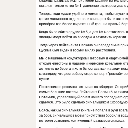
снаряды разрывались при любом касании на мелкие ос
остался только котел № 1, давление в котором упало 
Теперь люди ждали удобного момента, чтобы спустить
кроме машинного отделения и кочегарок были затопле
приобрел все более выраженный крен на правый борт
Когда было сбито орудие № 5, а для № 4 оставалось н
японцы могут пойти на абордаж и захватить корабли.
Тогда через лейтенанта Паскина он передал мне прик
Цусима был виден в восьми милях расстояния.
Мы с машинным кондуктором Петровым и квартирмей
открыл кингстоны в машине и кормовом котельном от
дотянуть до берега и хотя бы оставаться на ходу, по
командиру, что дестройеру скоро конец. «Громкий» о
пушки.
Противник не решился взять нас на абордаж. Он приб
самые большие потери. Лейтенант Паскин был тяжело
Потемкин, управляющий огнем нашего последнего ору
сдаемся. Это было сделано сигнальщиком Скородумо
Боясь, как бы сигнальная книга не попала в руки вра
за борт, сигнальщик в моем присутствии бросил в воду
потерял сознание, контуженный разрывом снаряда.