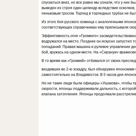
спускаться вниз, но все равно мы узнали, что у них
выведен из строя один цилиндр вследствие осколков
пеньковым тросом. Торпед в торпедных трубах не бы
Из этого боя русского эсминца с аналогичными японск
соответствующих справочниках ему приписывали скоро
Эффективность огня «Громкого» засвидетельствована
водружался на место. Позднее он искусно запустил 
попаданий. Правая машина и рулевое управление дес
бой, кружась на одном месте. На «Сирануи» вражески
В то время как «Громкий» отбивался от своих пресле
входивших во 2-ю эскадру, был обнаружен японскими
самостоятельно на Владивосток. В 5 часов дня японс
Но не такие люди были офицеры «Ушакова», чтобы пр
скорости, японцы поддерживали дальность, с которо
клапана затопления. Японцы продолжали расстреливат