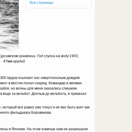
Все страницы
симском сражении. Год спуска на воду:1903,
 - 47мм орудий
 с 300 ярдов осыпают нас смертоносным дождем
омент в мостик попал снаряд. Командир и мичман
орабля, но волны для меня оказались слишком
 воде за вельбот. Доплыв до вельбота, я приказал
 который все равно уже тонул и не мог быть взят как
енного фельдшера Боровикова.
влены в Японию. На этом эсминце нам не разрешали