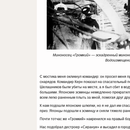
Миноносец «Громкий» — эскадренный минонос
Водоизмещение
С мостика меня окликнул командир: он просил меня п
снарядов. Командир Керн показал на спасательный по
Шелашников были убиты на месте, а я был сбит в вод
большими. Японские эсминцы немедленно прекратили о
всем легко раненным плыть за мной, помогая друг дру
К нам подошли японские шлюпки, но я не дал им спаса
приз. Японцы подошли к эсминцу и сняли тяжело ра
Почти тотчас же «Громкий» накренился на правый бор
Нас подобрал дестроер «Сирануи» и высадил в город