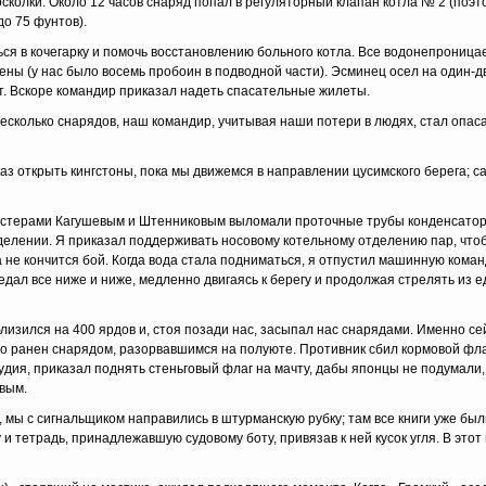
колки. Около 12 часов снаряд попал в регуляторный клапан котла № 2 (поэто
до 75 фунтов).
ся в кочегарку и помочь восстановлению больного котла. Все водонепроница
ны (у нас было восемь пробоин в подводной части). Эсминец осел на один-д
. Вскоре командир приказал надеть спасательные жилеты.
есколько снарядов, наш командир, учитывая наши потери в людях, стал опаса
аз открыть кингстоны, пока мы движемся в направлении цусимского берега; с
стерами Кагушевым и Штенниковым выломали проточные трубы конденсатора
делении. Я приказал поддерживать носовому котельному отделению пар, что
ка не кончится бой. Когда вода стала подниматься, я отпустил машинную кома
седал все ниже и ниже, медленно двигаясь к берегу и продолжая стрелять из 
лизился на 400 ярдов и, стоя позади нас, засыпал нас снарядами. Именно се
 ранен снарядом, разорвавшимся на полуюте. Противник сбил кормовой фла
дия, приказал поднять стеньговый флаг на мачту, дабы японцы не подумали,
вым.
га, мы с сигнальщиком направились в штурманскую рубку; там все книги уже б
 и тетрадь, принадлежавшую судовому боту, привязав к ней кусок угля. В этот