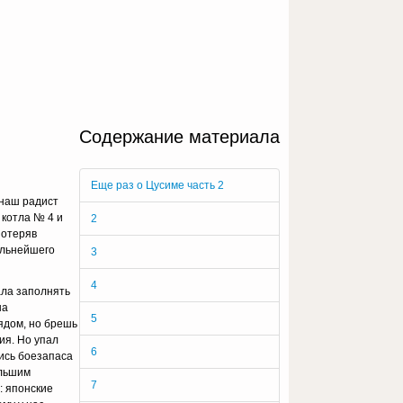
Содержание материала
Еще раз о Цусиме часть 2
 наш радист
 котла № 4 и
2
потеряв
дальнейшего
3
4
ала заполнять
на
5
ядом, но брешь
ия. Но упал
6
лись боезапаса
ольшим
7
: японские