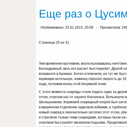
Еще раз о Цусиме
Опубликовано: 23.01.2015, 20:09
Просмотров: 24
Страница 25 из 31
Тем временем противник, воспользовавшись ничтожн
Безнадежный, весь его расчет был перебит. Другой с
взорвался в бункере. Котел отключили, но тут же был
кормовую котельную, эсминец сбросил скорость до 16 
хода, положив конец этой безумной гонке.
С этого момента снаряды стали падать один за други
отсек, отрезав нас от нашего боезапаса. Вспыхнула
Шелашникова. Кормовой снарядный погреб был затоп
в машинном отделении заделали койками, и турбонас
новый снаряд и окончательно затопил этот отсек, уб
и стреляли только теми снарядами, которые были на 
осколком был разбит механизм подъема. Продолжали 