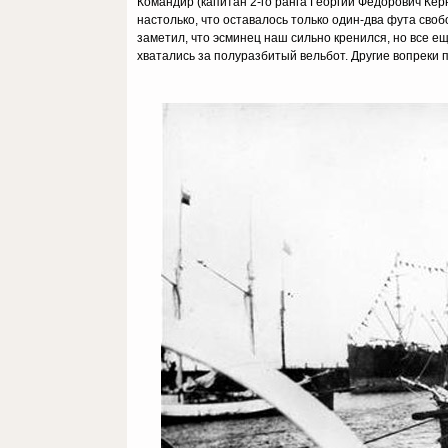
Командир (капитан 2-го ранга Георгий Фёдорович Кер
настолько, что оставалось только один-два фута свобо
заметил, что эсминец наш сильно кренился, но все ещ
хватались за полуразбитый вельбот. Другие вопреки п