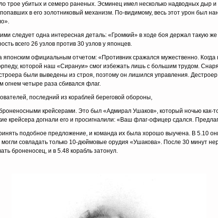
 было трое убитых и семеро раненых. Эсминец имел несколько надводных дыр
, попавших в его золотниковый механизм. По-видимому, весь этот урон был 
ло».
ими следует одна интересная деталь: «Громкий» в ходе боя держал такую же с
сть всего 26 узлов против 30 узлов у японцев.
 японским официальным отчетом: «Противник сражался мужественно. Когда 
торпеду, которой наш «Сирануи» смог избежать лишь с большим трудом. Снар
троера были выведены из строя, поэтому он лишился управления. Дестроер
м огнем четыре раза сбивался флаг.
дователей, последний из кораблей береговой обороны,
 броненосными крейсерами. Это был «Адмирал Ушаков», который ночью как-то
кие крейсера догнали его и просигналили: «Ваш флаг-офицер сдался. Предлаг
инять подобное предложение, и команда их была хорошо выучена. В 5.10 он
й могли совладать только 10-дюймовые орудия «Ушакова». После 30 минут не
ь броненосец, и в 5.48 корабль затонул.