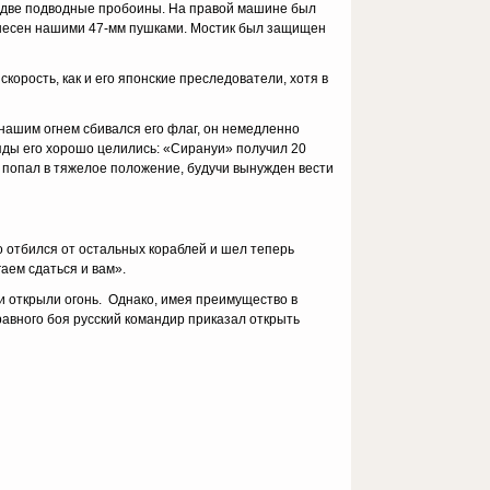
 и две подводные пробоины. На правой машине был
нанесен нашими 47-мм пушками. Мостик был защищен
корость, как и его японские преследователи, хотя в
нашим огнем сбивался его флаг, он немедленно
яды его хорошо целились: «Сирануи» получил 20
 попал в тяжелое положение, будучи вынужден вести
 отбился от остальных кораблей и шел теперь
аем сдаться и вам».
и открыли огонь. Однако, имея преимущество в
равного боя русский командир приказал открыть