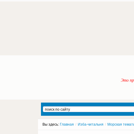
Это пр
Вы здесь:
Главная
/
Изба-читальня
/
Морская темат