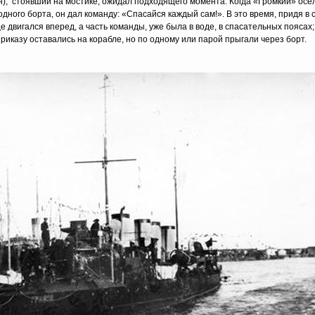
н), стоявший на мостике, ожидал подходящего момента. Когда «Громкий» осел
дного борта, он дал команду: «Спасайся каждый сам!». В это время, придя в с
е двигался вперед, а часть команды, уже была в воде, в спасательных поясах
риказу оставались на корабле, но по одному или парой прыгали через борт.