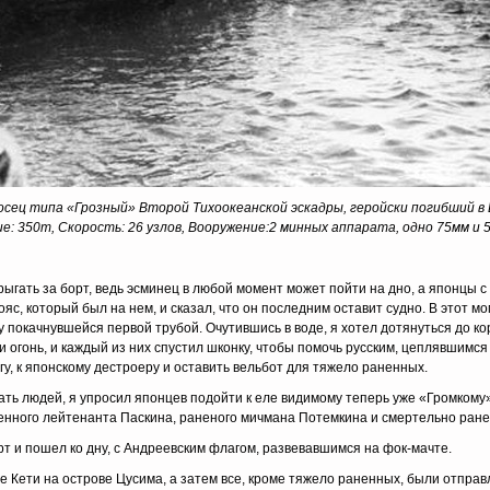
ец типа «Грозный» Второй Тихоокеанской эскадры, геройски погибший в Цу
: 350т, Скорость: 26 узлов, Вооружение:2 минных аппарата, одно 75мм и 5
рыгать за борт, ведь эсминец в любой момент может пойти на дно, а японцы
яс, который был на нем, и сказал, что он последним оставит судно. В этот м
у покачнувшейся первой трубой. Очутившись в воде, я хотел дотянуться до к
гонь, и каждый из них спустил шконку, чтобы помочь русским, цеплявшимся в
гу, к японскому дестроеру и оставить вельбот для тяжело раненных.
ть людей, я упросил японцев подойти к еле видимому теперь уже «Громкому»,
ненного лейтенанта Паскина, раненого мичмана Потемкина и смертельно ран
т и пошел ко дну, с Андреевским флагом, развевавшимся на фок-мачте.
е Кети на острове Цусима, а затем все, кроме тяжело раненных, были отпра