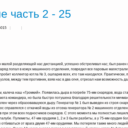
 часть 2 - 25
6015
о малой разделяющей нас дистанцией, успешно обстреливал нас; был ранен
наряд попал в кожух машинного отделения, повредил все паровые магистрали
 пробит коллектор котла № 3, ошпарив всех, кто там находился. Практически, 
узлов, между тем противник, взяв нас в два огня, отрезал нам возможность 
м, калеча наш «Громкий». Появилась дыра в погребе 75-мм снарядов, вода ст
 каюта командира, но была быстро потушена благодаря решительности мичма
лен через образовавшуюся дыру. Генератор № 1 был выведен из строя снар
ос справлялся с откачкой воды из отсека генератора № 2 машинного отделен
ив при этом всех подносчиков снарядов. С этого момента мы полностью лиши
палубе. Пулеметы, 47-мм орудиям 1, 2 и 3 были разбиты, а у 75-мм орудия б
отбиваться от врага двумя 47-мм орудиями. Мы потеряли также много людей