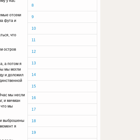
му у нас
8
емые отсеки
9
ва фута и
10
ться, что
11
ам остров
12
13
, а потом я
бы мы могли
14
нду и доложил
единственной
15
йчас мы несли
16
г, и мичман
 что мы
17
ыли выброшены
18
 момент я
19