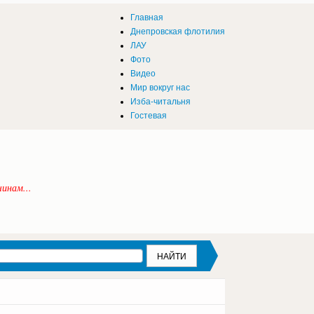
Главная
Днепровская флотилия
ЛАУ
Фото
Видео
Мир вокруг нас
Изба-читальня
Гостевая
инам...