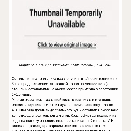
Моряки с Т-118 с радистками и связистками, 1943 год.
Остальные два тральщика развернулись и, сбросив вешки (ещё
было предположение, что конвой попал на минное поле),
отошли и остановились с обоих бортов примерно в расстоянии
1–1,5 мили.
Многие оказались в холодной воде, в том числе и командир
конвоя. Старшина 1 статьи Глухарёв помог капитану 1 ранга
А.З. Шмелёву доплыть до трального буя и оставался около него
до подхода спасательной шлюпки. Краснофлотцы подняли из
воды на шлюпку раненого инженер-капитан-лейтенанта М.И.
Ванюхина, командира корабля капитан-лейтенанта С.М.