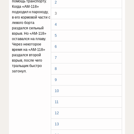
помощь транспорту.
2
Когда «АМ-118»
подходил к пароходу,
3
в его кормовой части с
левого борта
4
раздался сильный
взрыв. Но «АМ-118»
5
оставался на плаву.
Через некоторое
6
время на «АМ-118»
раздался второй
7
взрыв, после чего
тральщик быстро
8
затонул.
9
10
11
12
13