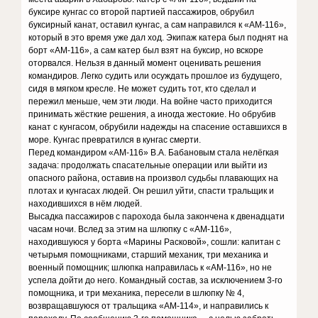
буксире кунгас со второй партией пассажиров, обрубил
буксирный канат, оставил кунгас, а сам направился к «АМ-116»,
который в это время уже дал ход. Экипаж катера был поднят на
борт «АМ-116», а сам катер был взят на буксир, но вскоре
оторвался. Нельзя в данный момент оценивать решения
командиров. Легко судить или осуждать прошлое из будущего,
сидя в мягком кресле. Не может судить тот, кто сделал и
пережил меньше, чем эти люди. На войне часто приходится
принимать жёсткие решения, а иногда жестокие. Но обрубив
канат с кунгасом, обрубили надежды на спасение оставшихся в
море. Кунгас превратился в кунгас смерти.
Перед командиром «АМ-116» В.А. Бабановым стала нелёгкая
задача: продолжать спасательные операции или выйти из
опасного района, оставив на произвол судьбы плавающих на
плотах и кунгасах людей. Он решил уйти, спасти тральщик и
находившихся в нём людей.
Высадка пассажиров с парохода была закончена к двенадцати
часам ночи. Вслед за этим на шлюпку с «АМ-116»,
находившуюся у борта «Марины Расковой», сошли: капитан с
четырьмя помощниками, старший механик, три механика и
военный помощник; шлюпка направилась к «АМ-116», но не
успела дойти до него. Командный состав, за исключением 3-го
помощника, и три механика, пересели в шлюпку № 4,
возвращавшуюся от тральщика «АМ-114», и направились к