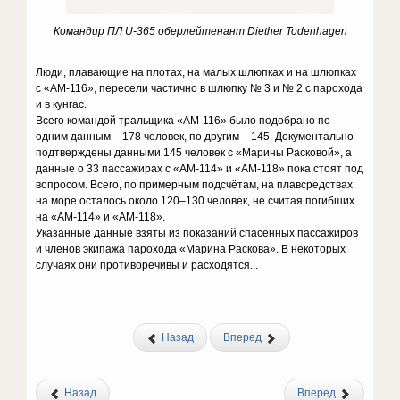
Командир ПЛ U-365 оберлейтенант Diether Todenhagen
Люди, плавающие на плотах, на малых шлюпках и на шлюпках
с «АМ-116», пересели частично в шлюпку № 3 и № 2 с парохода
и в кунгас.
Всего командой тральщика «АМ-116» было подобрано по
одним данным – 178 человек, по другим – 145. Документально
подтверждены данными 145 человек с «Марины Расковой», а
данные о 33 пассажирах с «АМ-114» и «АМ-118» пока стоят под
вопросом. Всего, по примерным подсчётам, на плавсредствах
на море осталось около 120–130 человек, не считая погибших
на «АМ-114» и «АМ-118».
Указанные данные взяты из показаний спасённых пассажиров
и членов экипажа парохода «Марина Раскова». В некоторых
случаях они противоречивы и расходятся...
Назад
Вперед
Назад
Вперед