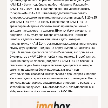
Купцова, курсанта И. Горькова. Плавающие на воде люди с
«АМ-118» были подобраны на борт «Марины Расковой»,
«АМ-116» и «АМ-114». Подобрали тех, кто успел спастись.
С борта «АМ-114» А.З. Шмелёв продолжил командовать
конвоем, сосредоточив внимание на спасении людей. В 20 ч 25
мин «АМ-114» стал на якорь. После гибели «АМ-118» на
транспорте «Марина Раскова» было принято решение о
высадке пассажиров на шлюпки. Шлюпки были спущены, и
подошли на выручку два катера с тральщиков. Так как на
шлюпки садились только женщины и дети, которые
направлялись к «АМ-114», остальные пассажиры приступили к
спуску двух кунгасов, шедших на борту «Марины Раскова» как
груз. На первый кунгас сели около 65 человек; его принял на
буксир катер с «АМ-116» и повёл к последнему. Второй кунгас,
имея на борту 46 человек, подошёл к «АМ-116» на вёслах. В
спасении людей были задействованы два кунгаса и четыре
шлюпки (шедшие на борту парохода как груз), три
металлических спасательных вельбота с транспорта «Марина
Раскова», два катера и несколько шлюпок с тральщиков. Почти
три часа продолжалась спасательная операция, в результате
которой на борту «АМ-114» оказалось 200 эвакуированных с
«Марины Расковой» и спасенные с «АМ-118».