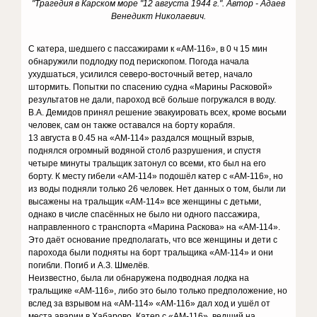
"Трагедия в Карском море "12 августа 1944 г.". Автор - Адаев
Венедикт Николаевич.
С катера, шедшего с пассажирами к «АМ-116», в 0 ч 15 мин
обнаружили подлодку под перископом. Погода начала
ухудшаться, усилился северо-восточный ветер, начало
штормить. Попытки по спасению судна «Марины Расковой»
результатов не дали, пароход всё больше погружался в воду.
В.А. Демидов принял решение эвакуировать всех, кроме восьми
человек, сам он также оставался на борту корабля.
13 августа в 0.45 на «АМ-114» раздался мощный взрыв,
поднялся огромный водяной столб разрушения, и спустя
четыре минуты тральщик затонул со всеми, кто был на его
борту. К месту гибели «АМ-114» подошёл катер с «АМ-116», но
из воды подняли только 26 человек. Нет данных о том, были ли
высажены на тральщик «АМ-114» все женщины с детьми,
однако в числе спасённых не было ни одного пассажира,
направленного с транспорта «Марина Раскова» на «АМ-114».
Это даёт основание предполагать, что все женщины и дети с
парохода были подняты на борт тральщика «АМ-114» и они
погибли. Погиб и А.З. Шмелёв.
Неизвестно, была ли обнаружена подводная лодка на
тральщике «АМ-116», либо это было только предположение, но
вслед за взрывом на «АМ-114» «АМ-116» дал ход и ушёл от
места аварии в Хабарово. Катер с «АМ-116», ведший на