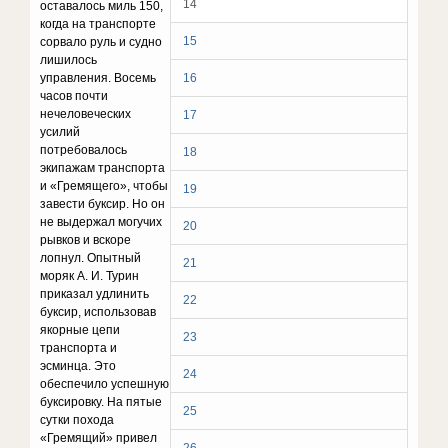
14
оставалось миль 150,
когда на транспорте
15
сорвало руль и судно
лишилось
управления. Восемь
16
часов почти
нечеловеческих
17
усилий
потребовалось
18
экипажам транспорта
и «Гремящего», чтобы
19
завести буксир. Но он
не выдержал могучих
20
рывков и вскоре
лопнул. Опытный
21
моряк А. И. Турин
приказал удлинить
22
буксир, использовав
якорные цепи
23
транспорта и
эсминца. Это
24
обеспечило успешную
буксировку. На пятые
25
сутки похода
«Гремящий» привел