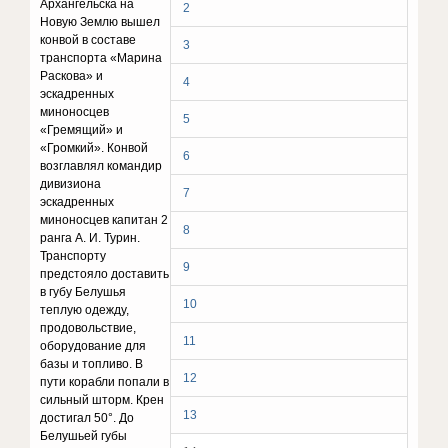
Архангельска на
2
Новую Землю вышел
конвой в составе
3
транспорта «Марина
Раскова» и
4
эскадренных
миноносцев
5
«Гремящий» и
«Громкий». Конвой
6
возглавлял командир
дивизиона
7
эскадренных
миноносцев капитан 2
8
ранга А. И. Турин.
Транспорту
9
предстояло доставить
в губу Белушья
10
теплую одежду,
продовольствие,
11
оборудование для
базы и топливо. В
12
пути корабли попали в
сильный шторм. Крен
13
достигал 50°. До
Белушьей губы