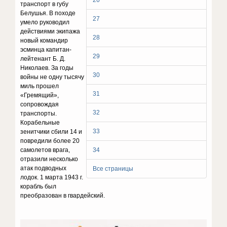
26
транспорт в губу
Белушья. В походе
27
умело руководил
действиями экипажа
28
новый командир
эсминца капитан-
29
лейтенант Б. Д.
Николаев. За годы
30
войны не одну тысячу
миль прошел
31
«Гремящий»,
сопровождая
32
транспорты.
Корабельные
33
зенитчики сбили 14 и
повредили более 20
самолетов врага,
34
отразили несколько
атак подводных
Все страницы
лодок. 1 марта 1943 г.
корабль был
преобразован в гвардейский.