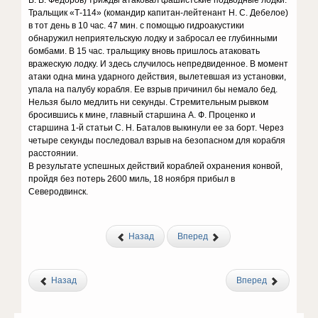
В. В. Федоров) трижды атаковал фашистские подводные лодки.
Тральщик «Т-114» (командир капитан-лейтенант Н. С. Дебелое)
в тот день в 10 час. 47 мин. с помощью гидроакустики
обнаружил неприятельскую лодку и забросал ее глубинными
бомбами. В 15 час. тральщику вновь пришлось атаковать
вражескую лодку. И здесь случилось непредвиденное. В момент
атаки одна мина ударного действия, вылетевшая из установки,
упала на палубу корабля. Ее взрыв причинил бы немало бед.
Нельзя было медлить ни секунды. Стремительным рывком
бросившись к мине, главный старшина А. Ф. Проценко и
старшина 1-й статьи С. Н. Баталов выкинули ее за борт. Через
четыре секунды последовал взрыв на безопасном для корабля
расстоянии.
В результате успешных действий кораблей охранения конвой,
пройдя без потерь 2600 миль, 18 ноября прибыл в
Северодвинск.
Назад
Вперед
Назад
Вперед