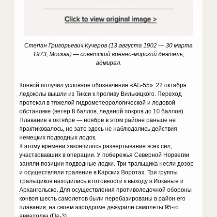
Степан Григорьевич Кучеров (13 августа 1902 — 30 марта
1973, Москва) — советский военно-морской деятель,
адмирал.
Конвой получил условное обозначение «АБ-55». 22 октября
ледоколы вышли из Тикси к проливу Вилькицкого. Переход
протекал в тяжелой гидрометеорологической и ледовой
обстановке (ветер 8 баллов, ледяной покров до 10 баллов).
Плавание в октябре — ноябре в этом районе раньше не
практиковалось, но зато здесь не наблюдались действия
немецких подводных лодок.
К этому времени закончилось развертывание всех сил,
участвовавших в операции. У побережья Северной Норвегии
заняли позиции подводные лодки. Три тральщика несли дозор
и осуществляли траление в Карских Воротах. Три группы
тральщиков находились в готовности к выходу в Иоканьге и
Архангельске. Для осуществления противолодочной обороны
конвоя шесть самолетов были перебазированы в район его
плавания; на своем аэродроме дежурили самолеты 95-го
авиаполка (Пе-3).