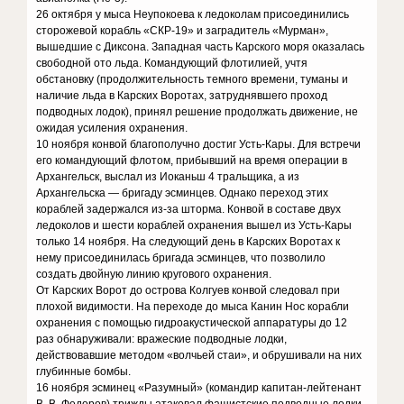
26 октября у мыса Неупокоева к ледоколам присоединились
сторожевой корабль «СКР-19» и заградитель «Мурман»,
вышедшие с Диксона. Западная часть Карского моря оказалась
свободной ото льда. Командующий флотилией, учтя
обстановку (продолжительность темного времени, туманы и
наличие льда в Карских Воротах, затруднявшего проход
подводных лодок), принял решение продолжать движение, не
ожидая усиления охранения.
10 ноября конвой благополучно достиг Усть-Кары. Для встречи
его командующий флотом, прибывший на время операции в
Архангельск, выслал из Иоканьш 4 тральщика, а из
Архангельска — бригаду эсминцев. Однако переход этих
кораблей задержался из-за шторма. Конвой в составе двух
ледоколов и шести кораблей охранения вышел из Усть-Кары
только 14 ноября. На следующий день в Карских Воротах к
нему присоединилась бригада эсминцев, что позволило
создать двойную линию кругового охранения.
От Карских Ворот до острова Колгуев конвой следовал при
плохой видимости. На переходе до мыса Канин Нос корабли
охранения с помощью гидроакустической аппаратуры до 12
раз обнаруживали: вражеские подводные лодки,
действовавшие методом «волчьей стаи», и обрушивали на них
глубинные бомбы.
16 ноября эсминец «Разумный» (командир капитан-лейтенант