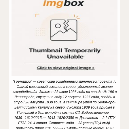
"Гремящий" — советский эскадренный миноносец проекта 7.
Самый известный эсминец в серии, удостоенный звания
«гвардейский». Заложен 23 июля 1936 года на заводе № 190 в
Ленинграде, спущен на воду 12 августа 1937 года, введён в
строй 28 августа 1939 года, в сентябре ушёл по Беломоро-
Балтийскому каналу на север, 8 ноября 1939 года прибыл в
Полярный и был включён в состав СФ Водоизмещение
1939: 1612/2215 т 1943: 1820/2350 т Двигатели 2 ? ПТУ
ГТЗА-24, 4 котла Скорость хода 38 узлов (70,4 км/ч)
Дальность плавания 722—770 миль (полным хо­дом), 1670