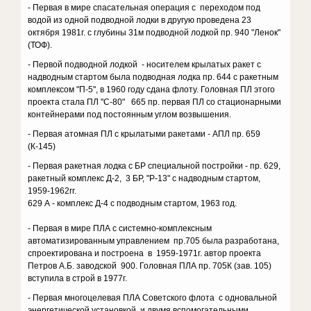
- Первая в мире спасательная операция с переходом под
водой из одной подводной лодки в другую проведена 23
октября 1981г. с глубины 31м подводной лодкой пр. 940 "Ленок"
(ТОФ).
- Первой подводной лодкой - носителем крылатых ракет с
надводным стартом была подводная лодка пр. 644 с ракетным
комплексом "П-5", в 1960 году сдана флоту. Головная ПЛ этого
проекта стала ПЛ "С-80" 665 пр. первая ПЛ со стационарными
контейнерами под постоянным углом возвышения.
- Первая атомная ПЛ с крылатыми ракетами - АПЛ пр. 659
(К-145)
- Первая ракетная лодка с БР специальной постройки - пр. 629,
ракетный комплекс Д-2, 3 БР, "Р-13" с надводным стартом,
1959-1962гг.
629 А - комплекс Д-4 с подводным стартом, 1963 год.
- Первая в мире ПЛА с системно-комплексным
автоматизированным управлением пр.705 была разработана,
спроектирована и построена в 1959-1971г. автор проекта
Петров А.Б. заводской 900. Головная ПЛА пр. 705К (зав. 105)
вступила в строй в 1977г.
- Первая многоцелевая ПЛА Советского флота с одновальной
энергетической установкой и двумя вспомогательными