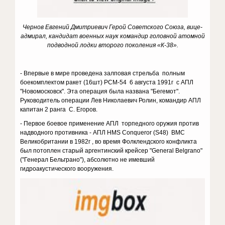
Чернов Евгений Дмитриевич Герой Советского Союза, вице-
адмирал, кандидат военных наук командир головной атомной
подводной лодки второго поколения «К-38».
- Впервые в мире проведена залповая стрельба полным
боекомплектом ракет (16шт) РСМ-54 6 августа 1991г с АПЛ
"Новомосковск". Эта операция была названа "Бегемот".
Руководитель операции Лев Николаевич Ролин, командир АПЛ
капитан 2 ранга С. Егоров.
- Первое боевое применение АПЛ торпедного оружия против
надводного противника - АПЛ HMS Conqueror (S48) ВМС
Великобритании в 1982г , во время Фолклендского конфликта
был потоплен старый аргентинский крейсер "General Belgrano"
("Генерал Бельграно"), абсолютно не имевший
гидроакустического вооружения.