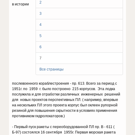
2
в истории
3
4
5
6
7
Все страницы
послевоенного кораблестроения - пр. 613. Всего за период с
1951г. по 1959 г. было построено 215 корпусов. Эта лодка
послужила и для отработки различных инженерных решений
для новых проектов перспективных ПЛ. ( например, впервые
на нескольких ПЛ этого проекта корпус был оклеен рупорной
резиной для повышения скрытности в условиях применения
противником гидролокаторов.)
- Первый пуск ракеты с переоборудованной ПЛ пр. В - 611 (
Б-97) состоялся 16 сентября 1955г. Первая морская ракета