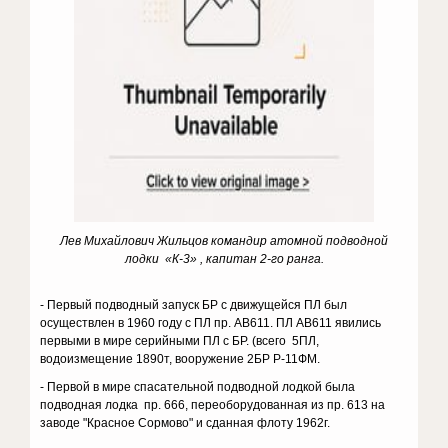
Лев Михайлович Жильцов командир атомной подводной
лодки «К-3» , капитан 2-го ранга.
- Первый подводный запуск БР с движущейся ПЛ был
осуществлен в 1960 году с ПЛ пр. АВ611. ПЛ АВ611 явились
первыми в мире серийными ПЛ с БР. (всего 5ПЛ,
водоизмещение 1890т, вооружение 2БР Р-11ФМ.
- Первой в мире спасательной подводной лодкой была
подводная лодка пр. 666, переоборудованная из пр. 613 на
заводе "Красное Сормово" и сданная флоту 1962г.