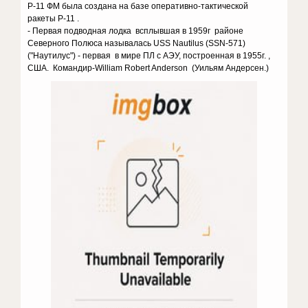
Р-11 ФМ была создана на базе оперативно-тактической
ракеты Р-11 .
- Первая подводная лодка всплывшая в 1959г районе
Северного Полюса называлась USS Nautilus (SSN-571)
("Наутилус") - первая в мире ПЛ с АЭУ, построенная в 1955г. ,
США. Командир-William Robert Anderson (Уильям Андерсен.)