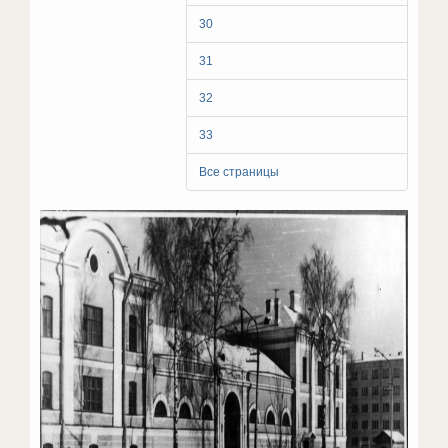
30
31
32
33
Все страницы